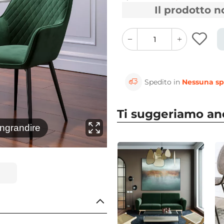
Il prodotto 
quantity
quantity
plus
minus
button
button
Spedito in
Nessuna sp
Ti suggeriamo a
⚲
ingrandire
Clicca 