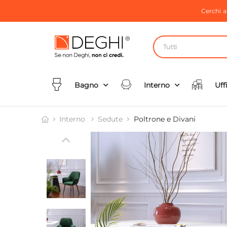
Cerchi 
Tutti
Bagno
Interno
Uff
Interno
Sedute
Poltrone e Divani