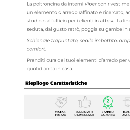
La poltroncina da interni
Viper
con rivestimen
un elemento d'arredo raffinato e ricercato, ad
studio o all'ufficio per i clienti in attesa. La li
seduta, dal gusto retrò, poggia su gambe in 
Schienale trapuntato, sedile imbottito, ampi 
comfort.
Prenditi cura dei tuoi elementi d’arredo per v
quotidianità in casa.
Riepilogo Caratteristiche
Caratteristiche
Tipologia
Poltro
Serie
Viper
Dimensioni
55 x 6