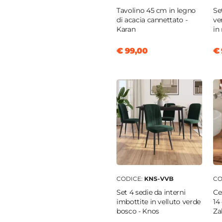
Tavolino 45 cm in legno
Se
di acacia cannettato -
ve
Karan
in
m
o
€ 99,00
€ 
bosco
a poliuretanica
CODICE:
KNS-VVB
CO
Set 4 sedie da interni
Ce
imbottite in velluto verde
14
bosco - Knos
Za