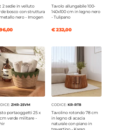
t 2 sedie in velluto
Tavolo allungabile 100-
rde bosco con struttura
140x100 cm in legno nero
 metallo nero - Imogen
- Tulipano
96,00
€ 232,00
DICE:
ZHR-25VM
CODICE:
KR-RT8
sto portaoggetti 25 x
Tavolino rotondo 78 cm
 cm verde militare -
in legno di acacia
hir
naturale con piano in
travertino - Karan