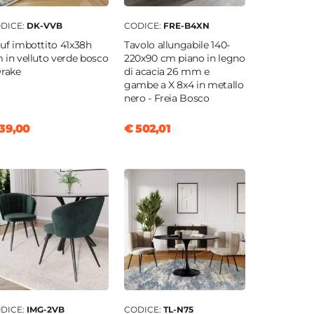
DICE:
DK-VVB
CODICE:
FRE-B4XN
uf imbottito 41x38h
Tavolo allungabile 140-
 in velluto verde bosco
220x90 cm piano in legno
Drake
di acacia 26 mm e
gambe a X 8x4 in metallo
nero - Freia Bosco
39,00
€ 502,01
DICE:
IMG-2VB
CODICE:
TL-N75