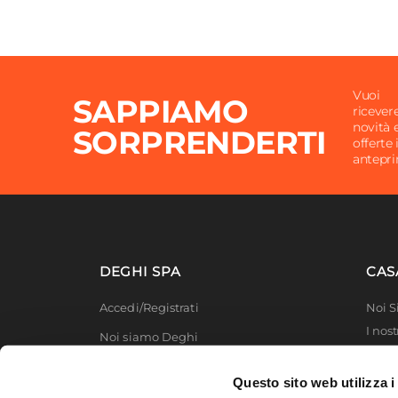
Vuoi
SAPPIAMO
ricever
novità 
SORPRENDERTI
offerte 
antepr
DEGHI SPA
CAS
Accedi/Registrati
Noi 
I nost
Noi siamo Deghi
Deghi
Politica dei prezzi
MFT -
Questo sito web utilizza i
Lavora con noi