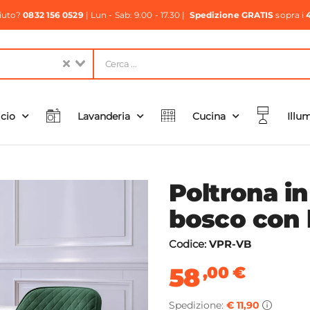
aiuto?
0832 156 0529
| Lun - Sab: 9.00 - 17.30 |
Spedizione GRATIS
sopra i
icio
Lavanderia
Cucina
Illu
Poltrona in
bosco con b
Codice:
VPR-VB
58
,00
€
Spedizione:
€ 11,90