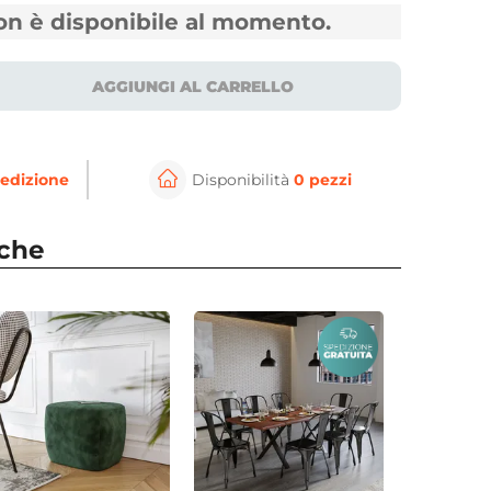
non è disponibile al momento.
AGGIUNGI AL CARRELLO
edizione
Disponibilità
0 pezzi
nche
⚲
per ingrandire
Cli