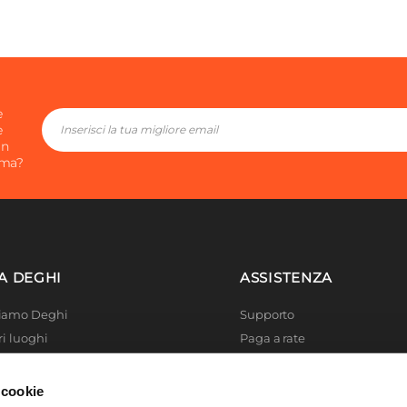
e
e
in
ima?
A DEGHI
ASSISTENZA
Siamo Deghi
Supporto
ri luoghi
Paga a rate
 4 Planet
Località disagiate
 La produzione
Agevolazioni fiscali
 cookie