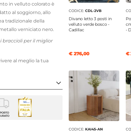
to in velluto colorato è
CODICE:
CDL-2VB
CO
atto al soggiorno, allo
Divano letto 3 posti in
Po
nea tradizionale della
velluto verde bosco -
cm
metallo verniciato nero.
Cadillac
- 
braccioli per il miglior
€ 276,00
€ 
ivere al meglio la tua
na
0 cm
CODICE:
KAI45-AN
CO