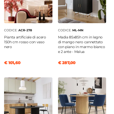
CODICE:
ACR-278
CODICE:
ML-MN
Pianta artificiale di acero
Madia 85x85h cm in legno
150h cm rosso con vaso
di mango nero cannettato
nero
con piano in marmo bianco
e 2 ante - Malua
€ 101,60
€ 287,00