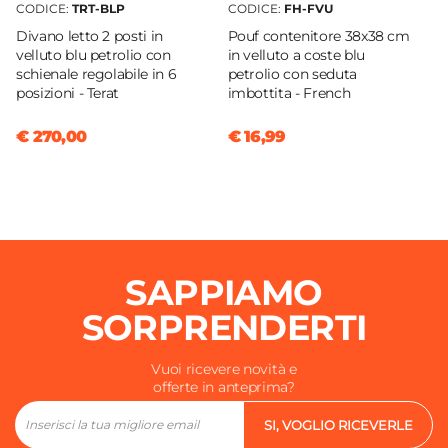
CODICE:
TRT-BLP
CODICE:
FH-FVU
Divano letto 2 posti in
Pouf contenitore 38x38 cm
velluto blu petrolio con
in velluto a coste blu
schienale regolabile in 6
petrolio con seduta
posizioni - Terat
imbottita - French
€ 270,00
€ 16,99
SAPPIAMO
SORPRENDERTI
Vuoi ricevere novità e
offerte in anteprima?
SI, VOGLIO RICEVERLE