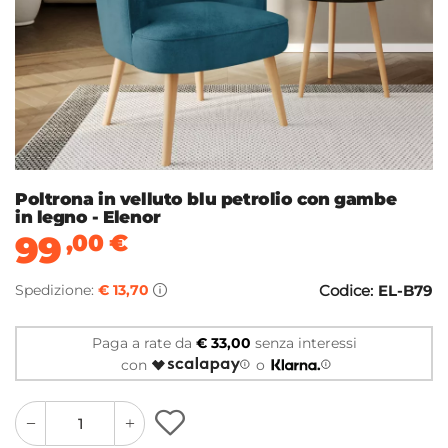
Poltrona in velluto blu petrolio con gambe
in legno - Elenor
99
,00
€
Spedizione:
€ 13,70
Codice:
EL-B79
Paga a rate da
€ 33,00
senza interessi
con
o
quantity
quantity
plus
minus
button
button