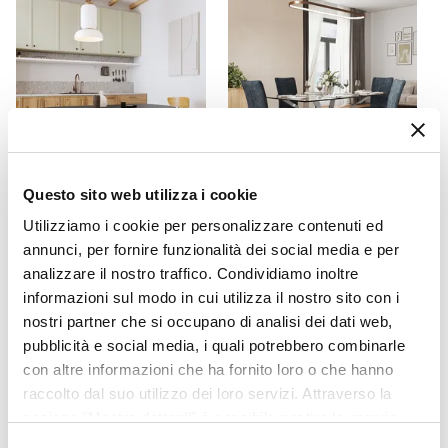
Effetto velluto
Portata (Kg)
120 kg
Reclinabile
No
Braccioli
Si
Questo sito web utilizza i cookie
Imbottitura
CODICE:
ML2A-MN
CODICE:
GEN-4BP
Spugna
Utilizziamo i cookie per personalizzare contenuti ed
Tavolo da pranzo 200x100
Set 4 sedie in velluto blu
annunci, per fornire funzionalità dei social media e per
Densità Imbottitura
cm in legno di mango nero
piombo e gambe in metallo
analizzare il nostro traffico. Condividiamo inoltre
con gambe cannettate -
nero - Geneva
36 kg/m³
Malua
informazioni sul modo in cui utilizza il nostro sito con i
Sfoderabile
nostri partner che si occupano di analisi dei dati web,
No
€ 363,00
€ 112,00
pubblicità e social media, i quali potrebbero combinarle
Assemblato
con altre informazioni che ha fornito loro o che hanno
No
raccolto dal suo utilizzo dei loro servizi. Attraverso la
sezione "Mostra dettagli" è possibile gestire le proprie
opzioni e modificare le preferenze espresse in qualsiasi