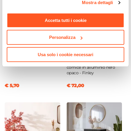
Mostra dettagli
momento. Per maggiori informazioni si invita a leggere la
nostra
Cookie Policy
.
Accetta tutti i cookie
Personalizza
CODICE:
PTA-X3A
CODICE:
FY-S4N
Usa solo i cookie necessari
Stelo di eucalipto artificiale
Specchio da interno
97h cm rosso
reversibile 80x40 cm con
cornice in alluminio nero
opaco - Finley
€ 5,70
€ 72,00