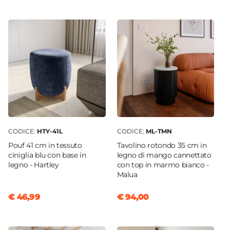
60 x 67 cm
Altezza
79 cm
Altezza Seduta
42 cm
Altezza Braccioli
64 cm
Altezza Schienale
37 cm
CODICE:
HTY-41L
CODICE:
ML-TMN
Materiale Seduta
Pouf 41 cm in tessuto
Tavolino rotondo 35 cm in
Poliestere
ciniglia blu con base in
legno di mango cannettato
legno - Hartley
con top in marmo bianco -
Colore Seduta
Malua
Blu petrolio
Colore Gambe
€ 46,99
€ 94,00
Legno
Effetto