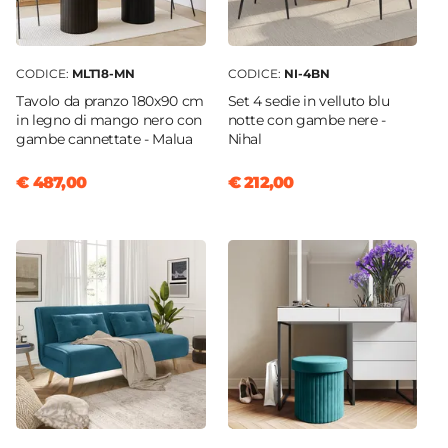
CODICE:
MLT18-MN
CODICE:
NI-4BN
Tavolo da pranzo 180x90 cm
Set 4 sedie in velluto blu
in legno di mango nero con
notte con gambe nere -
gambe cannettate - Malua
Nihal
€ 487,00
€ 212,00