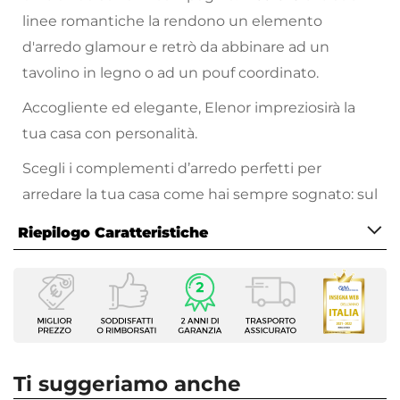
linee romantiche la rendono un elemento
d'arredo glamour e retrò da abbinare ad un
tavolino in legno o ad un pouf coordinato.
Accogliente ed elegante, Elenor impreziosirà la
tua casa con personalità.
Scegli i complementi d’arredo perfetti per
arredare la tua casa come hai sempre sognato: sul
nostro
vasto catalogo online
troverai proposte
Riepilogo Caratteristiche
per tutte le necessità, stili di arredamento e
prezzo!
Caratteristiche
Tipologia
Poltrona
Serie
Elenor
Ti suggeriamo anche
Dimensioni