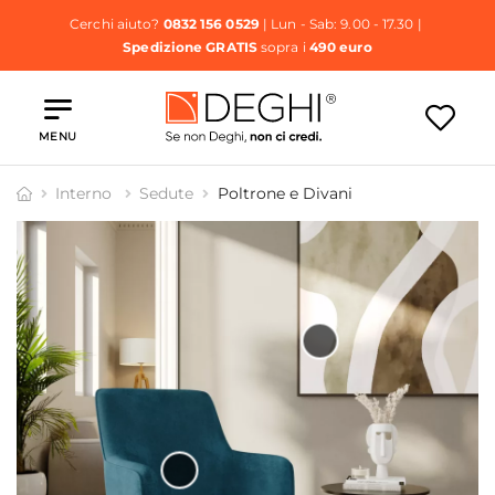
Cerchi aiuto?
0832 156 0529
| Lun - Sab: 9.00 - 17.30 |
Spedizione GRATIS
sopra i
490 euro
MENU
Interno
Sedute
Poltrone e Divani