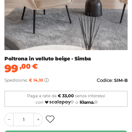
Poltrona in velluto beige - Simba
99
,00
€
Spedizione:
€ 14,10
Codice:
SIM-B
Paga a rate da
€ 33,00
senza interessi
con
o
quantity
quantity
plus
minus
button
button