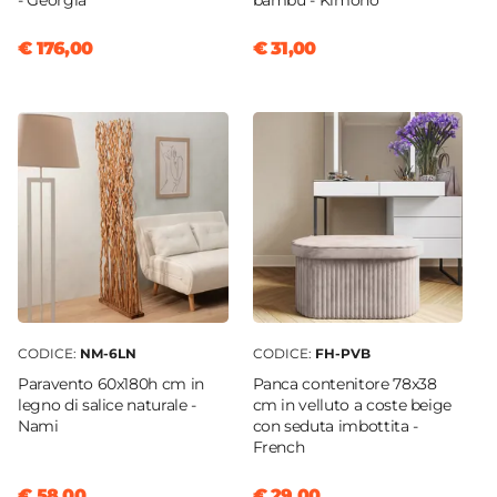
- Georgia
bambù - Kimono
€ 176,00
€ 31,00
CODICE:
NM-6LN
CODICE:
FH-PVB
Paravento 60x180h cm in
Panca contenitore 78x38
legno di salice naturale -
cm in velluto a coste beige
Nami
con seduta imbottita -
French
€ 58,00
€ 29,00