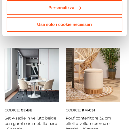
Personalizza
Tavolino 45 cm in legno di
Mobile porta TV 130x50 cm
acacia cannettato - Karan
in legno di acacia
cannettato - Karan
Usa solo i cookie necessari
€ 99,00
€ 295,00
CODICE:
GE-BE
CODICE:
KM-C31
Set 4 sedie in velluto beige
Pouf contenitore 32 cm
con gambe in metallo nero
effetto velluto crema e