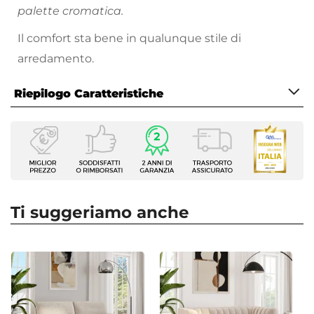
palette cromatica.
Il comfort sta bene in qualunque stile di
arredamento.
Riepilogo Caratteristiche
Caratteristiche
Tipologia
Poltrona
Serie
Simba
Ti suggeriamo anche
Dimensioni
73 x 67 cm
Altezza
76 cm
Altezza Seduta