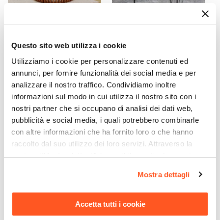
CODICE:
KR-RT8
CODICE:
SIMBN
Tavolino rotondo 78 cm in
Poltrona in velluto verde
Questo sito web utilizza i cookie
legno di acacia naturale con
con piedi in metallo nero -
Utilizziamo i cookie per personalizzare contenuti ed
piano in travertino - Karan
Simba
annunci, per fornire funzionalità dei social media e per
€ 277,00
€ 99,00
analizzare il nostro traffico. Condividiamo inoltre
informazioni sul modo in cui utilizza il nostro sito con i
nostri partner che si occupano di analisi dei dati web,
pubblicità e social media, i quali potrebbero combinarle
con altre informazioni che ha fornito loro o che hanno
raccolto dal suo utilizzo dei loro servizi. Attraverso la
sezione "Mostra dettagli" è possibile gestire le proprie
opzioni e modificare le preferenze espresse in qualsiasi
Mostra dettagli
momento. Per maggiori informazioni si invita a leggere la
nostra
Cookie Policy
.
Accetta tutti i cookie
CODICE:
KAI45-AN
CODICE:
KAL13-AN