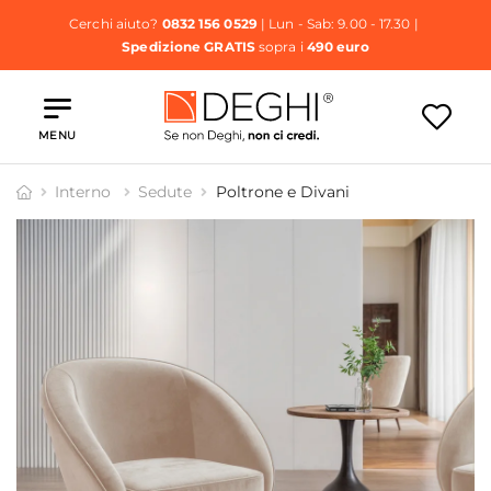
Cerchi aiuto?
0832 156 0529
| Lun - Sab: 9.00 - 17.30 |
Spedizione GRATIS
sopra i
490 euro
MENU
Interno
Sedute
Poltrone e Divani