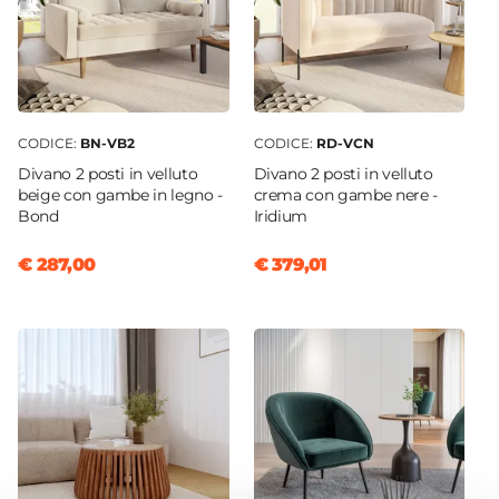
48 cm
Materiale Seduta
Velluto
Colore Seduta
Beige
CODICE:
BN-VB2
CODICE:
RD-VCN
Colore Gambe
Divano 2 posti in velluto
Divano 2 posti in velluto
Nero
beige con gambe in legno -
crema con gambe nere -
Bond
Iridium
€ 287,00
€ 379,01