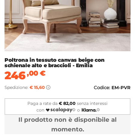
Poltrona in tessuto canvas beige con
schienale alto e braccioli - Emilia
246
,00
€
Spedizione:
€ 15,60
Codice:
EM-PVR
Paga a rate da
€ 82,00
senza interessi
con
o
Il prodotto non è disponibile al
momento.