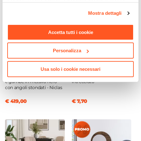
sezione "Mostra dettagli" è possibile gestire le proprie
Portata (Kg)
opzioni e modificare le preferenze espresse in qualsiasi
Mostra dettagli
125 kg
momento. Per maggiori informazioni si invita a leggere la
Reclinabile
nostra
Cookie Policy
.
No
Accetta tutti i cookie
Braccioli
Si
Personalizza
Densità Imbottitura
CODICE:
NCS-M4H
CODICE:
TPT-6NE
30 kg/m³
Usa solo i cookie necessari
Madia 190x80h cm
Tappeto 60x90 cm in
Assemblato
cashmere cannettato 4 ante
cotone e juta naturale nero
e gambe in metallo nero
intrecciato
Si
con angoli stondati - Niclas
€ 419,00
€ 7,70