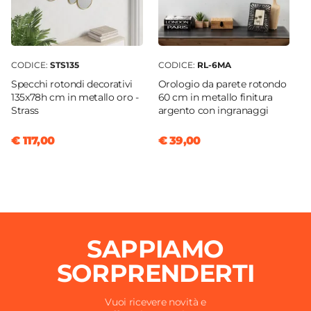
CODICE:
STS135
CODICE:
RL-6MA
Specchi rotondi decorativi
Orologio da parete rotondo
135x78h cm in metallo oro -
60 cm in metallo finitura
Strass
argento con ingranaggi
€ 117,00
€ 39,00
SAPPIAMO
SORPRENDERTI
Vuoi ricevere novità e