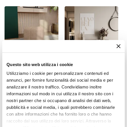
95 x 69 cm
Altezza
95 cm
Altezza Seduta
44 cm
Altezza Braccioli
58 cm
Materiale Seduta
Tessuto
Questo sito web utilizza i cookie
CODICE:
PSL-4B
CODICE:
NCS-M3H
Colore Seduta
Utilizziamo i cookie per personalizzare contenuti ed
Pouf 45x40h cm in tessuto
Madia 150x80h cm
Beige
annunci, per fornire funzionalità dei social media e per
micro teddy beige a forma
cashmere cannettato 3 ante
di fiore - Priscilla
e gambe in metallo nero
Colore Gambe
analizzare il nostro traffico. Condividiamo inoltre
con angoli stondati - Niclas
informazioni sul modo in cui utilizza il nostro sito con i
Legno
nostri partner che si occupano di analisi dei dati web,
Effetto
€ 45,99
€ 357,00
pubblicità e social media, i quali potrebbero combinarle
Effetto tessuto
con altre informazioni che ha fornito loro o che hanno
Finitura
raccolto dal suo utilizzo dei loro servizi. Attraverso la
Anticata