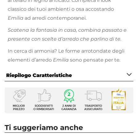
al telaio in legno anticato. Completa il look
classico dei tuoi ambienti o osa accostando
Emilia
ad arredi contemporanei.
Scatena la fantasia in casa, combina passato e
presente con scelte d’arredo che parlino di te.
In cerca di armonia? Le forme arrotondate degli
elementi d’arredo
Emilia
sono pensate per te
.
Riepilogo Caratteristiche
Caratteristiche
Tipologia
Poltrona
Serie
Emilia
Ti suggeriamo anche
Dimensioni