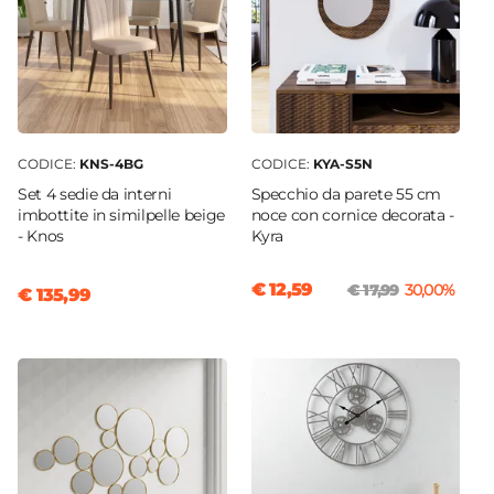
CODICE:
KNS-4BG
CODICE:
KYA-S5N
Set 4 sedie da interni
Specchio da parete 55 cm
imbottite in similpelle beige
noce con cornice decorata -
- Knos
Kyra
€ 12,59
€ 17,99
30,00%
€ 135,99