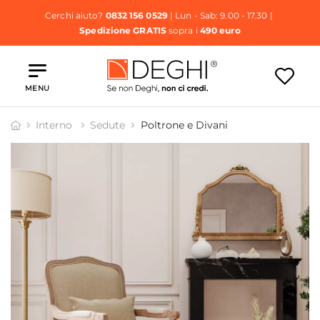
Cerchi aiuto?
0832 156 0529
| Lun - Sab: 9.00 - 17.30 |
Spedizione GRATIS
sopra i
490 euro
MENU
Interno
Sedute
Poltrone e Divani