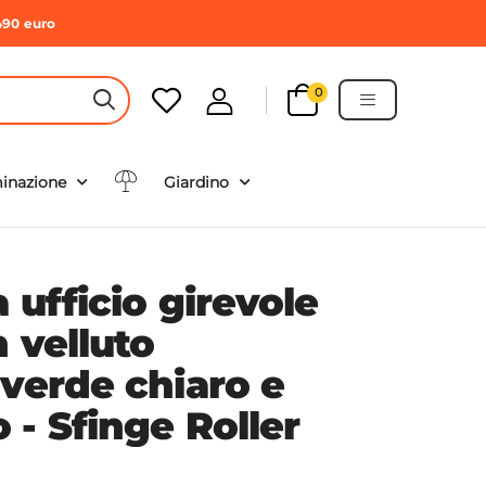
490 euro
0
HEADER SEARCH BUTTON
minazione
Giardino
 ufficio girevole
n velluto
 verde chiaro e
- Sfinge Roller