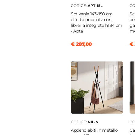
ale alto
|
Schienale
CODICE:
APT-15L
CO
ito
|
Schienale
Scrivania 143x150 cm
Sc
ntato
|
Seduta Imbottita
effetto noce ritz con
cm
libreria integrata h184 cm
ga
one 360°
|
Altezza
- Apta
me
bile
€ 287,00
€ 
o
o
a poliuretanica
o
cm
CODICE:
NIL-N
CO
m
Appendiabiti in metallo
Ca