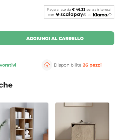
Paga a rate da
€ 46,33
senza interessi
con
o
AGGIUNGI AL CARRELLO
vorativi
Disponibilità
26 pezzi
⚲
per ingrandire
Cli
nche