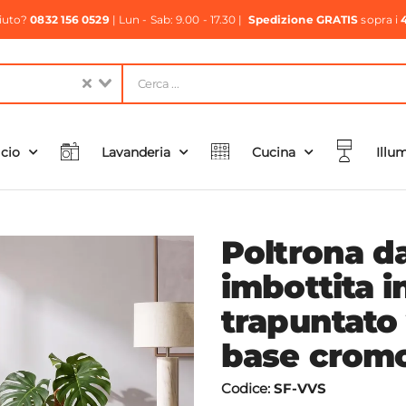
aiuto?
0832 156 0529
| Lun - Sab: 9.00 - 17.30 |
Spedizione GRATIS
sopra i
icio
Lavanderia
Cucina
Illu
Poltrona da
imbottita i
trapuntato
base cromo 
Codice:
SF-VVS