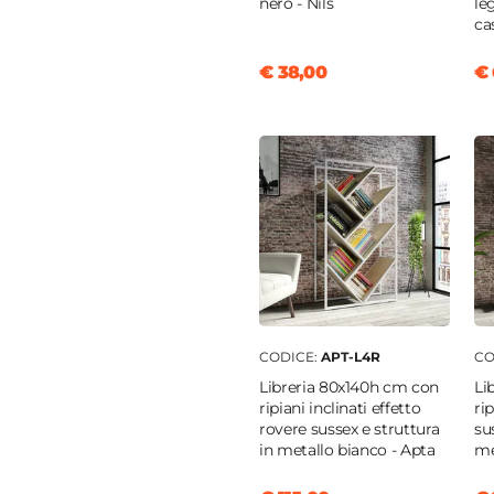
nero - Nils
le
ca
€ 38,00
€ 
CODICE:
APT-L4R
CO
Libreria 80x140h cm con
Li
ripiani inclinati effetto
ri
rovere sussex e struttura
su
in metallo bianco - Apta
me