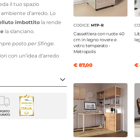
eda il tuo spazio
 ambiente d’arredo. Lo
elluto imbottito
la rende
CODICE:
MTP-R
CO
te
la slanciano.
Cassettiera con ruote 40
Li
cm in legno rovere e
le
empre posto per Sfinge.
vetro temperato -
Metropolis
lori con un’idea d’arredo
€ 87,00
€ 
girevole
 Roller
3,5 cm
 cm