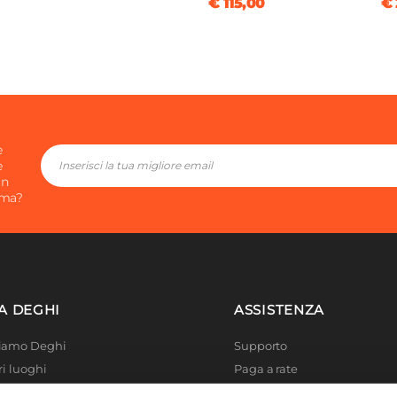
€ 115,00
€ 
e
e
in
ima?
A DEGHI
ASSISTENZA
Siamo Deghi
Supporto
ri luoghi
Paga a rate
 4 Planet
Località disagiate