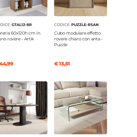
DICE:
GTAL12-8R
CODICE:
PUZZLE-RSAN
breria 60x120h cm in
Cubo modulare effetto
gno rovere - Artik
rovere chiaro con anta -
Puzzle
44,99
€ 13,51