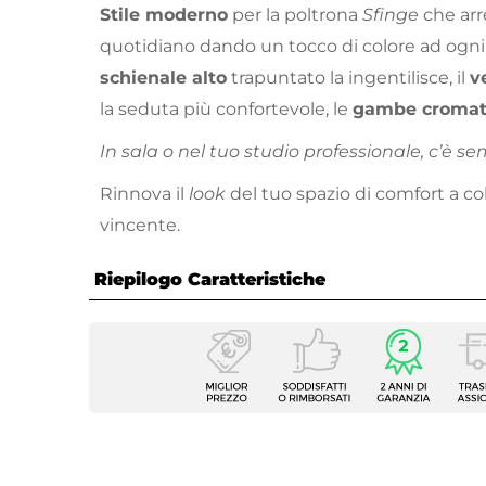
Stile moderno
per la poltrona
Sfinge
che arr
quotidiano dando un tocco di colore ad ogni
schienale alto
trapuntato la ingentilisce, il
v
la seduta più confortevole, le
gambe croma
In sala o nel tuo studio professionale, c’è s
Rinnova il
look
del tuo spazio di comfort a co
vincente.
Riepilogo Caratteristiche
Caratteristiche
Tipologia
Sedia 
Serie
Sfinge
Dimensioni
68 x 7
Dimensioni Base
Ø 73,5