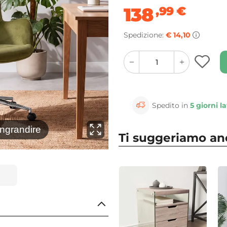
138
,99
€
Spedizione:
€ 14,10
quantity
quantity
plus
minus
button
button
Spedito in
5 giorni la
⚲
ingrandire
Clicca 
Ti suggeriamo a