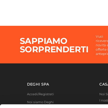
Vuoi
SAPPIAMO
ricever
novità 
SORPRENDERTI
offerte 
antepr
DEGHI SPA
CAS
Accedi/Registrati
Noi 
I nost
Noi siamo Deghi
Deghi