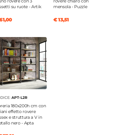
gno rovere con 3
rovere chiaro con
ssetti su ruote - Artik
mensola - Puzzle
61,00
€ 13,51
DICE:
APT-L2R
breria 180x200h cm con
piani effetto rovere
ssex e struttura a V in
tallo nero - Apta