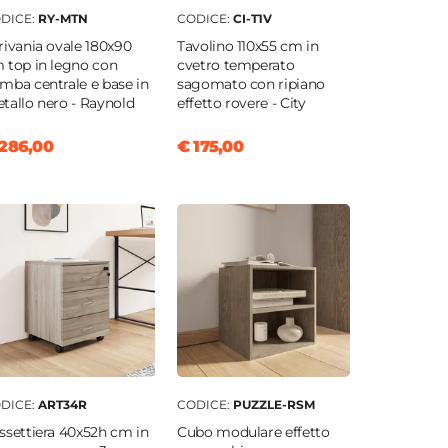
DICE:
RY-MTN
CODICE:
CI-T1V
rivania ovale 180x90
Tavolino 110x55 cm in
 top in legno con
cvetro temperato
mba centrale e base in
sagomato con ripiano
tallo nero - Raynold
effetto rovere - City
286,00
€ 175,00
DICE:
ART34R
CODICE:
PUZZLE-RSM
ssettiera 40x52h cm in
Cubo modulare effetto