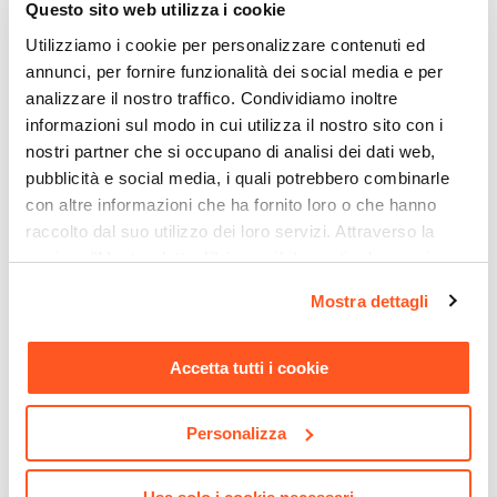
Questo sito web utilizza i cookie
Similpelle
Utilizziamo i cookie per personalizzare contenuti ed
Materiale Seduta
annunci, per fornire funzionalità dei social media e per
Similpelle
analizzare il nostro traffico. Condividiamo inoltre
Materiale Imbottitura
informazioni sul modo in cui utilizza il nostro sito con i
Schiuma poliuretanica
nostri partner che si occupano di analisi dei dati web,
Materiale Basamento
pubblicità e social media, i quali potrebbero combinarle
Metallo
con altre informazioni che ha fornito loro o che hanno
Finitura
raccolto dal suo utilizzo dei loro servizi. Attraverso la
sezione "Mostra dettagli" è possibile gestire le proprie
Goffrata
opzioni e modificare le preferenze espresse in qualsiasi
CODICE:
Altezza Braccioli Massima
ART34R
CODICE:
PUZZLE-RGAN
Mostra dettagli
momento. Per maggiori informazioni si invita a leggere la
Cassettiera 40x52h cm in
Cubo modulare rovere
72 cm
nostra
Cookie Policy
.
legno rovere con 3 cassetti
scuro con anta - Puzzle
Altezza Braccioli Minima
su ruote - Artik
Accetta tutti i cookie
68 cm
€ 61,00
€ 13,51
Altezza Seduta Massima
Personalizza
56 cm
Altezza Seduta Minima