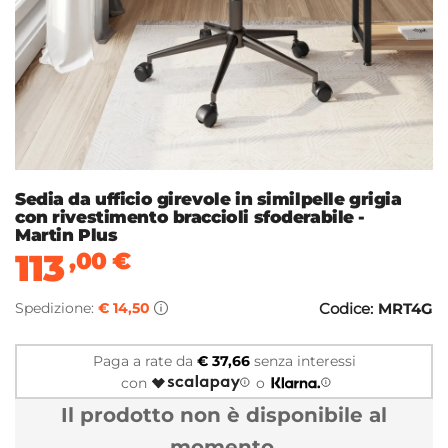
Sedia da ufficio girevole in similpelle grigia
con rivestimento braccioli sfoderabile -
Martin Plus
113
,00
€
Spedizione:
€ 14,50
Codice:
MRT4G
Paga a rate da
€ 37,66
senza interessi
con
o
Il prodotto non è disponibile al
momento.