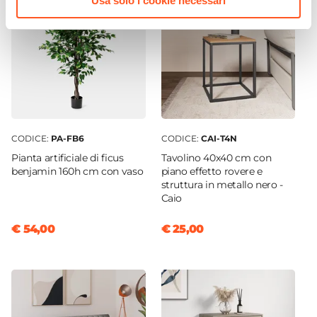
Usa solo i cookie necessari
52 cm
Altezza Massima
96 cm
Altezza Minima
92 cm
Portata Massima
110 kg
Braccioli
CODICE:
PA-FB6
CODICE:
CAI-T4N
Si
Pianta artificiale di ficus
Tavolino 40x40 cm con
benjamin 160h cm con vaso
piano effetto rovere e
Ruote
struttura in metallo nero -
Si
Caio
Assemblato
€ 54,00
€ 25,00
No