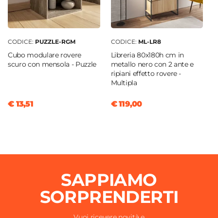
CODICE:
PUZZLE-RGM
CODICE:
ML-LR8
Cubo modulare rovere
Libreria 80x180h cm in
scuro con mensola - Puzzle
metallo nero con 2 ante e
ripiani effetto rovere -
Multipla
€ 13,51
€ 119,00
SAPPIAMO
SORPRENDERTI
Vuoi ricevere novità e