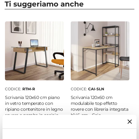
Martin Plus
Ti suggeriamo anche
Dimensioni
65 x 65 cm
Dimensioni Base
Ø 65 cm
Caratteristiche
Rivestimento braccioli sfoderabile
|
Ruote in
nylon
|
Schienale imbottito
|
Seduta Imbottita
|
Supporto lombare
Meccanismi
Rotazione 360°
|
Regolazione basculante
|
CODICE:
RTM-R
CODICE:
CAI-SLN
Altezza regolabile
Scrivania 120x60 cm piano
Scrivania 120x60 cm
Colore Seduta
in vetro temperato con
modulabile top effetto
ripiano contenitore in legno
rovere con libreria integrata
Grigio
rovere e gambe in acciaio
h146 cm - Caio
Colore Basamento
nero - Ritmica
Tortora
€ 156,00
€ 85,00
Materiale Schienale