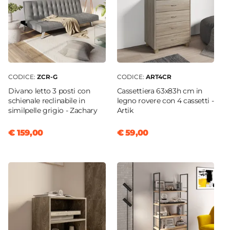
CODICE:
ZCR-G
CODICE:
ART4CR
Divano letto 3 posti con
Cassettiera 63x83h cm in
schienale reclinabile in
legno rovere con 4 cassetti -
similpelle grigio - Zachary
Artik
€ 159,00
€ 59,00