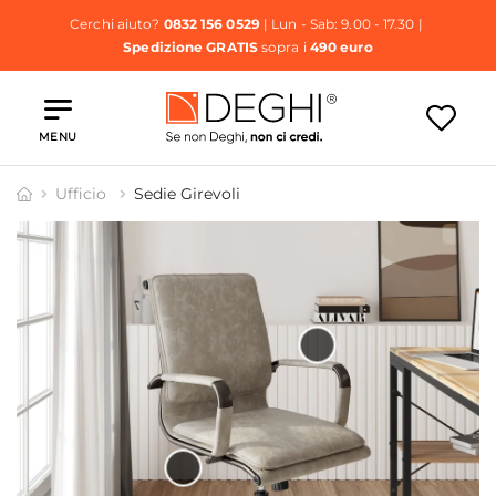
Cerchi aiuto?
0832 156 0529
| Lun - Sab: 9.00 - 17.30 |
Spedizione GRATIS
sopra i
490 euro
MENU
Ufficio
Sedie Girevoli