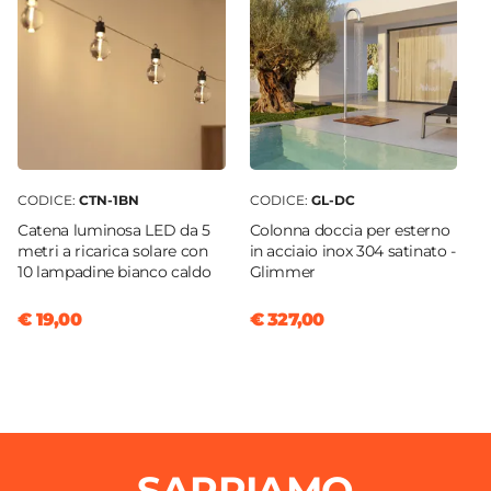
CODICE:
CTN-1BN
CODICE:
GL-DC
Catena luminosa LED da 5
Colonna doccia per esterno
metri a ricarica solare con
in acciaio inox 304 satinato -
10 lampadine bianco caldo
Glimmer
€ 19,00
€ 327,00
SAPPIAMO