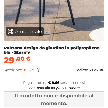
Ambientalo
Poltrona design da giardino in polipropilene
blu - Stormy
29
,00
€
Spedizione:
€ 12,30
Codice:
STM-1BL
Paga a rate da
€ 9,66
senza interessi
con
o
Il prodotto non è disponibile al
momento.