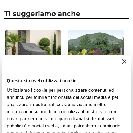
non specifici, perché potrebbero danneggiare
Serie
Stormy
l’arredo. È raccomandato, inoltre, non utilizzare
Ti suggeriamo anche
Dimensioni
prodotti chimici aggressivi.
53,5 x 51 cm
Sedia progettata per uso domestico e non
Altezza
adatta per ambienti o utilizzi commerciali.
86,5 cm
Altezza Seduta
48 cm
Braccioli
Si
Questo sito web utilizza i cookie
Altezza Braccioli
Utilizziamo i cookie per personalizzare contenuti ed
72 cm
CODICE:
COVER11
CODICE:
CRC-1ST
annunci, per fornire funzionalità dei social media e per
Materiale Seduta
Copertura protettiva per
Tavolo da giardino 180x90
analizzare il nostro traffico. Condividiamo inoltre
Polipropilene
pila di sedie in poliestere
cm in alluminio bianco con
informazioni sul modo in cui utilizza il nostro sito con i
idrorepellente 70x70x120h
top effetto marmo bianco -
Colore Seduta
nostri partner che si occupano di analisi dei dati web,
cm - Wakanda
Meditheo
Blu
pubblicità e social media, i quali potrebbero combinarle
Materiale Struttura
€ 19,00
€ 387,00
con altre informazioni che ha fornito loro o che hanno