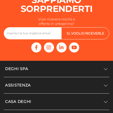
SORPRENDERTI
Vuoi ricevere novità e
offerte in anteprima?
SI, VOGLIO RICEVERLE
DEGHI SPA
Accedi/Registrati
ASSISTENZA
Noi siamo Deghi
Politica dei prezzi
Supporto
CASA DEGHI
Lavora con noi
Paga a rate
Diventa fornitore