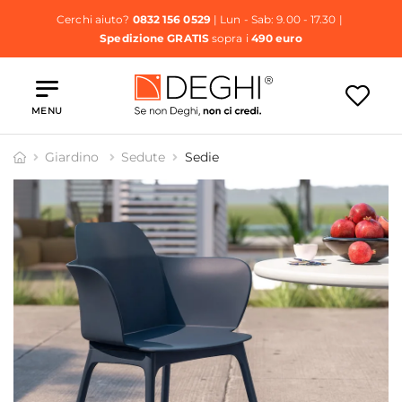
Cerchi aiuto?
0832 156 0529
| Lun - Sab: 9.00 - 17.30 |
Spedizione GRATIS
sopra i
490 euro
MENU
Giardino
Sedute
Sedie