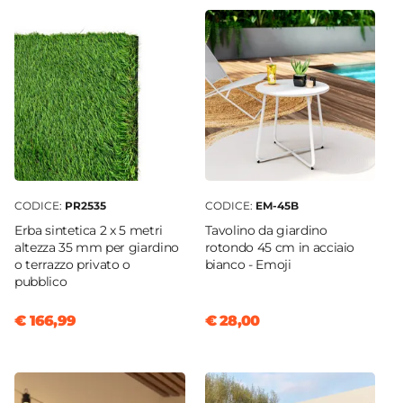
CODICE:
PR2535
CODICE:
EM-45B
Erba sintetica 2 x 5 metri
Tavolino da giardino
altezza 35 mm per giardino
rotondo 45 cm in acciaio
o terrazzo privato o
bianco - Emoji
pubblico
€ 166,99
€ 28,00