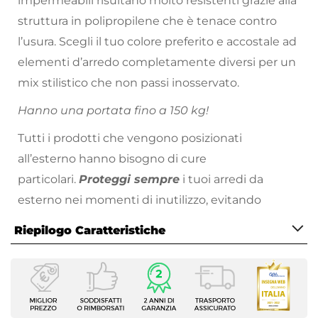
impermeabili risultano molto resistenti grazie alla
struttura in polipropilene che è tenace contro
l’usura. Scegli il tuo colore preferito e accostale ad
elementi d’arredo completamente diversi per un
mix stilistico che non passi inosservato.
Hanno una portata fino a 150 kg!
Tutti i prodotti che vengono posizionati
all’esterno hanno bisogno di cure
particolari.
Proteggi sempre
i tuoi arredi da
esterno nei momenti di inutilizzo, evitando
l’esposizione a pioggia, raggi solari e intemperie.
Riepilogo Caratteristiche
Metti l’arredo al riparo sotto una copertura,
oppure utilizza gli
appositi dispositivi per la
Caratteristiche
cura
e la manutenzione come le
cover
Tipologia
protettive
. Non utilizzare teli in cotone o plastica
Sedia da giardino