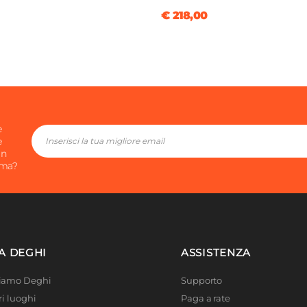
€ 218,00
e
e
in
ima?
A DEGHI
ASSISTENZA
Siamo Deghi
Supporto
ri luoghi
Paga a rate