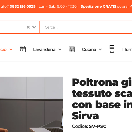
aiuto?
0832 156 0529
| Lun - Sab: 9.00 - 17.30 |
Spedizione GRATIS
sopra i
icio
Lavanderia
Cucina
Illu
Poltrona gi
tessuto sc
con base in
Sirva
Codice:
SV-PSC