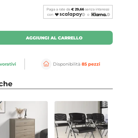
Paga a rate da
€ 29,66
senza interessi
con
o
AGGIUNGI AL CARRELLO
vorativi
Disponibilità
85 pezzi
⚲
per ingrandire
Cli
nche