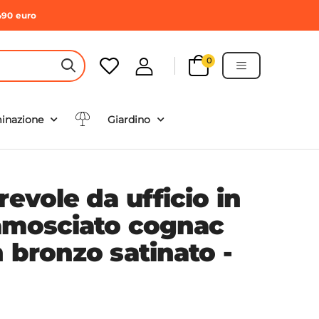
490 euro
0
HEADER SEARCH BUTTON
minazione
Giardino
revole da ufficio in
amosciato cognac
 bronzo satinato -