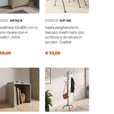
DICE:
ART4CR
CODICE:
JUP-NE
ssettiera 63x83h cm in
Sedia pieghevole in
gno rovere con 4
tessuto mesh nero con
setti - Artik
scrittoio e struttura in
acciaio - Jupiter
59,00
€ 72,00