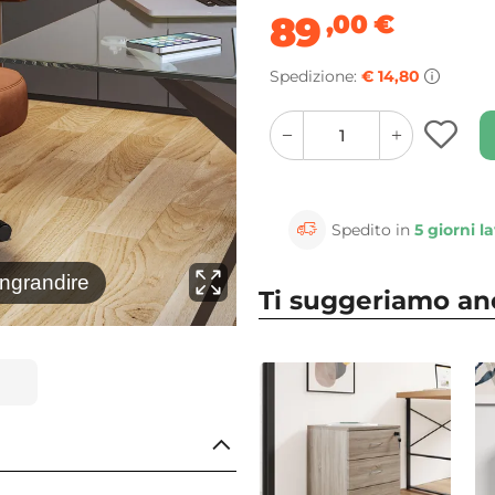
89
,00
€
Spedizione:
€ 14,80
quantity
quantity
plus
minus
button
button
Spedito in
5 giorni la
⚲
ingrandire
Clicca 
Ti suggeriamo a