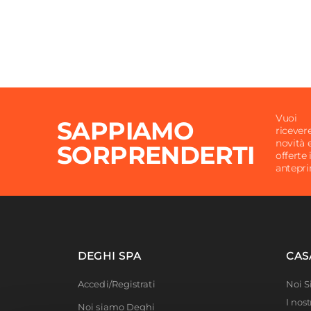
Vuoi
SAPPIAMO
ricever
novità 
SORPRENDERTI
offerte 
antepr
DEGHI SPA
CAS
Accedi/Registrati
Noi 
I nost
Noi siamo Deghi