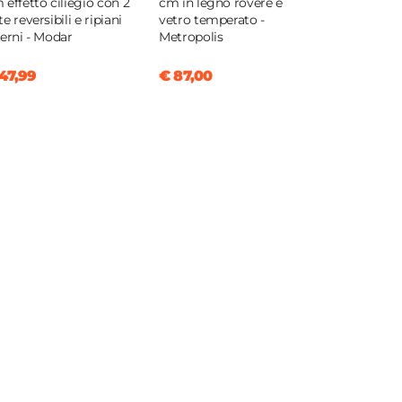
 effetto ciliegio con 2
cm in legno rovere e
e reversibili e ripiani
vetro temperato -
terni - Modar
Metropolis
47,99
€ 87,00