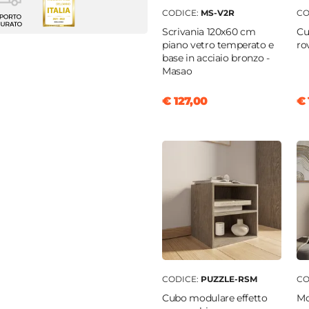
girevole
CODICE:
MS-V2R
CO
Scrivania 120x60 cm
Cu
8 cm
piano vetro temperato e
ro
base in acciaio bronzo -
li imbottiti
|
Schienale
Masao
ito
|
Seduta Imbottita
€ 127,00
€ 
one 360°
|
Regolazione
lante
|
Altezza regolabile
ne
o
o scamosciato
o scamosciato
a poliuretanica
o
CODICE:
PUZZLE-RSM
CO
Cubo modulare effetto
Mo