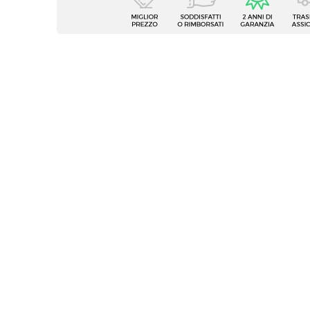
Tipologia
Sedia 
Serie
Sirva
Dimensioni
65 x 6
Braccio
Caratteristiche
imbott
Rotazi
Meccanismi
bascu
Colore Seduta
Marro
Colore Basamento
Bronz
Materiale Schienale
Tessut
Materiale Seduta
Tessut
Materiale Imbottitura
Schium
Materiale Basamento
Metall
Altezza Braccioli Massima
73 cm
Altezza Braccioli Minima
67 cm
Altezza Seduta Massima
53 cm