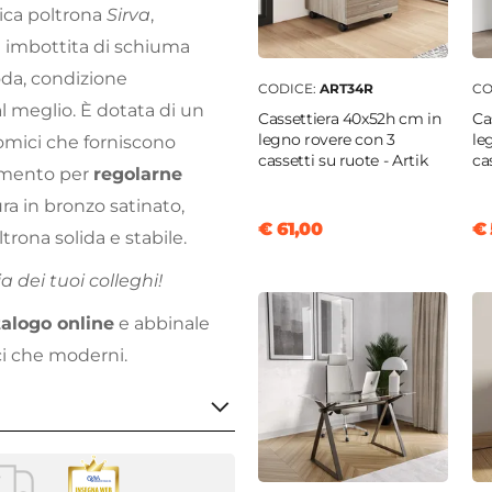
tica poltrona
Sirva
,
 imbottita di schiuma
oda, condizione
CODICE:
ART34R
CO
al meglio. È dotata di un
Cassettiera 40x52h cm in
Ca
legno rovere con 3
le
nomici che forniscono
cassetti su ruote - Artik
cas
vamento per
regolarne
ra in bronzo satinato,
€ 61,00
€ 
trona solida e stabile.
a dei tuoi colleghi!
talogo online
e abbinale
ci che moderni.