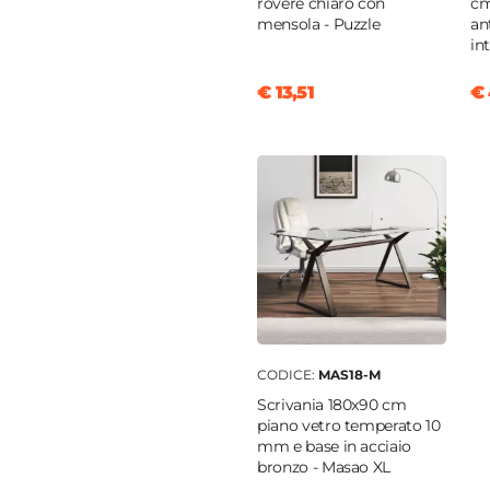
rovere chiaro con
cm
mensola - Puzzle
ant
in
€ 13,51
€ 
iatura a polvere
CODICE:
MAS18-M
Scrivania 180x90 cm
piano vetro temperato 10
mm e base in acciaio
bronzo - Masao XL