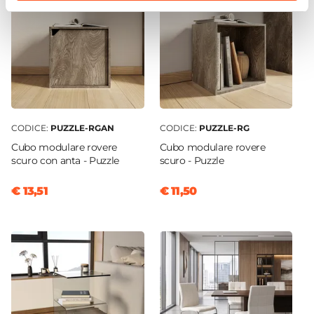
115 cm
Portata Massima
120 Kg
Braccioli
Si
Ruote
Si
CODICE:
PUZZLE-RGAN
CODICE:
PUZZLE-RG
Assemblato
Cubo modulare rovere
Cubo modulare rovere
scuro con anta - Puzzle
scuro - Puzzle
No
€ 13,51
€ 11,50