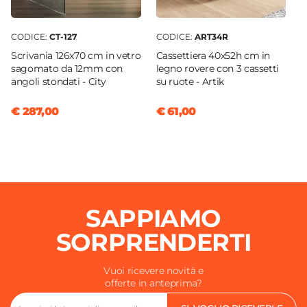
CODICE:
CT-127
CODICE:
ART34R
Scrivania 126x70 cm in vetro
Cassettiera 40x52h cm in
sagomato da 12mm con
legno rovere con 3 cassetti
angoli stondati - City
su ruote - Artik
€ 287,00
€ 61,00
SAPPIAMO
SORPRENDERTI
Vuoi ricevere novità e
offerte in anteprima?