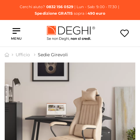
Cerchi aiuto?
0832 156 0529
| Lun - Sab: 9.00 - 17.30 |
Spedizione GRATIS
sopra i
490 euro
MENU
Ufficio
Sedie Girevoli