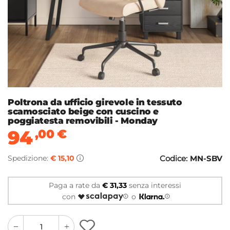
Poltrona da ufficio girevole in tessuto
scamosciato beige con cuscino e
poggiatesta removibili - Monday
94
,00
€
Spedizione:
€ 15,10
Codice:
MN-SBV
Paga a rate da
€ 31,33
senza interessi
con
o
quantity
quantity