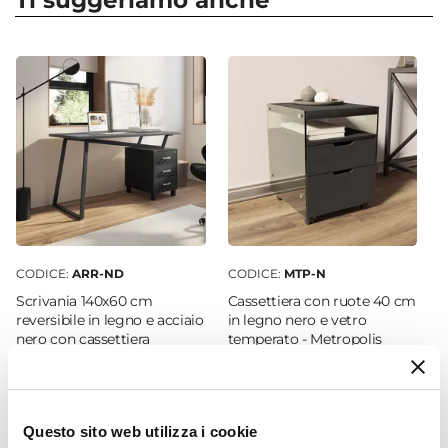
Ti suggeriamo anche
Dimensioni Base
Ø 59 cm
Caratteristiche
Supporto lombare
|
Seduta Imbottita
|
Schienale imbottito
|
Schienale ergonomico
|
Schienale alto
|
Con poggiatesta
|
Braccioli
imbottiti
|
Con cuscino
Meccanismi
Rotazione 360°
|
Regolazione basculante
|
Altezza regolabile
CODICE:
ARR-ND
CODICE:
MTP-N
Colore Seduta
Scrivania 140x60 cm
Cassettiera con ruote 40 cm
reversibile in legno e acciaio
in legno nero e vetro
Beige
nero con cassettiera
temperato - Metropolis
Colore Basamento
integrata - Arrow
Nero
€ 169,01
€ 87,00
Materiale Schienale
Tessuto scamosciato
Questo sito web utilizza i cookie