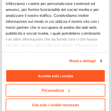
Materiale Seduta
Utilizziamo i cookie per personalizzare contenuti ed
Tessuto scamosciato
annunci, per fornire funzionalità dei social media e per
Materiale Imbottitura
analizzare il nostro traffico. Condividiamo inoltre
informazioni sul modo in cui utilizza il nostro sito con i
Schiuma poliuretanica
nostri partner che si occupano di analisi dei dati web,
Materiale Basamento
pubblicità e social media, i quali potrebbero combinarle
Metallo
con altre informazioni che ha fornito loro o che hanno
Altezza Braccioli Massima
raccolto dal suo utilizzo dei loro servizi. Attraverso la
70 cm
sezione "Mostra dettagli" è possibile gestire le proprie
Altezza Braccioli Minima
CODICE:
MTPS-N
CODICE:
CT-VN9
opzioni e modificare le preferenze espresse in qualsiasi
Mostra dettagli
64 cm
momento. Per maggiori informazioni si invita a leggere la
Scrivania 110x55 cm in legno
Libreria 90x180h cm in vetro
nero con cassetto e vano a
temperato con ripiani e
Altezza Seduta Massima
nostra
Cookie Policy
.
giorno e gambe in vetro
cassetti nero e rovere - City
52,5 cm
Accetta tutti i cookie
temperato - Metropolis
Altezza Seduta Minima
€ 127,00
€ 246,00
46,5 cm
Personalizza
Altezza Massima
121 cm
Usa solo i cookie necessari
Altezza Minima