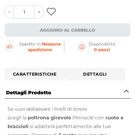
quantity
quantity
plus
minus
button
button
AGGIUNGI AL CARRELLO
Spedito in
Nessuna
Disponibilità
spedizione
0 pezzi
CARATTERISTICHE
DETTAGLI
Dettagli Prodotto
Se vuoi abbassare i livelli di stress
scegli la
poltrona girevole
Pinnacle
con
ruote e
braccioli
si adatterà perfettamente alle tue