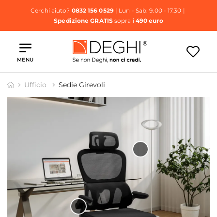
Cerchi aiuto?
0832 156 0529
| Lun - Sab: 9.00 - 17.30 |
Spedizione GRATIS
sopra i
490 euro
MENU
Ufficio
Sedie Girevoli