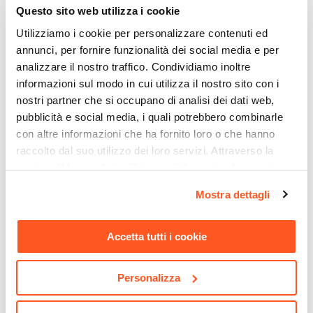
Questo sito web utilizza i cookie
Materiale Basamento
Polipropilene
Utilizziamo i cookie per personalizzare contenuti ed
annunci, per fornire funzionalità dei social media e per
Altezza Braccioli Massima
analizzare il nostro traffico. Condividiamo inoltre
77 cm
informazioni sul modo in cui utilizza il nostro sito con i
Altezza Braccioli Minima
nostri partner che si occupano di analisi dei dati web,
67 cm
pubblicità e social media, i quali potrebbero combinarle
Altezza Seduta Massima
con altre informazioni che ha fornito loro o che hanno
59 cm
raccolto dal suo utilizzo dei loro servizi. Attraverso la
Altezza Seduta Minima
sezione "Mostra dettagli" è possibile gestire le proprie
CODICE:
PUZZLE-RGM
CODICE:
CAI-T4N
49 cm
opzioni e modificare le preferenze espresse in qualsiasi
Mostra dettagli
Cubo modulare rovere
Tavolino 40x40 cm con
momento. Per maggiori informazioni si invita a leggere la
Altezza Massima
scuro con mensola - Puzzle
piano effetto rovere e
nostra
Cookie Policy
.
130 cm
struttura in metallo nero -
Accetta tutti i cookie
Caio
Altezza Minima
120 cm
€ 13,51
€ 25,00
Personalizza
Braccioli
Si