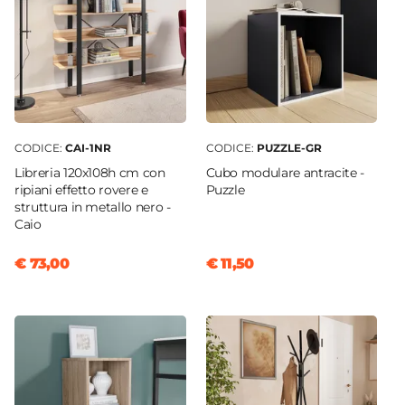
CODICE:
CAI-1NR
CODICE:
PUZZLE-GR
Libreria 120x108h cm con
Cubo modulare antracite -
ripiani effetto rovere e
Puzzle
struttura in metallo nero -
Caio
€ 73,00
€ 11,50