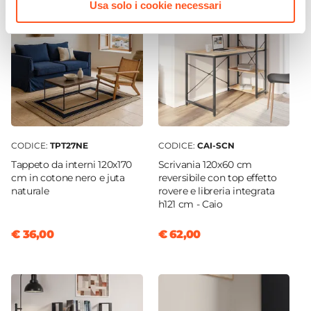
Ruote
Usa solo i cookie necessari
Si
Assemblato
No
CODICE:
TPT27NE
CODICE:
CAI-SCN
Tappeto da interni 120x170
Scrivania 120x60 cm
cm in cotone nero e juta
reversibile con top effetto
naturale
rovere e libreria integrata
h121 cm - Caio
€ 36,00
€ 62,00