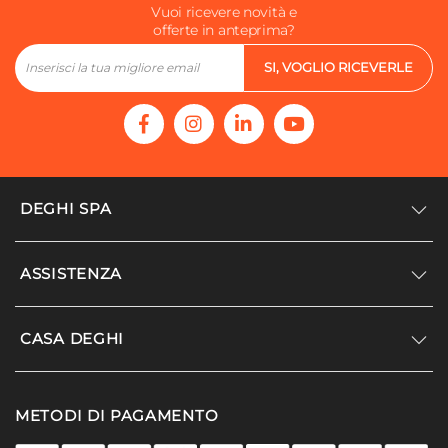
Vuoi ricevere novità e
offerte in anteprima?
SI, VOGLIO RICEVERLE
DEGHI SPA
Accedi/Registrati
ASSISTENZA
Noi siamo Deghi
Politica dei prezzi
Supporto
CASA DEGHI
Lavora con noi
Paga a rate
Diventa fornitore
Località disagiate
Noi Siamo Deghi
Modello organizzativo e codice etico
METODI DI PAGAMENTO
Agevolazioni fiscali
I nostri luoghi
Promozioni