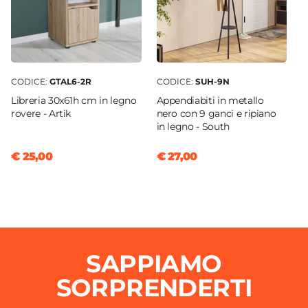
CODICE:
GTAL6-2R
CODICE:
SUH-9N
Libreria 30x61h cm in legno
Appendiabiti in metallo
rovere - Artik
nero con 9 ganci e ripiano
in legno - South
€ 25,00
€ 27,00
SAPPIAMO
SORPRENDERTI