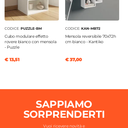
CODICE:
PUZZLE-BM
CODICE:
KAN-MB72
Cubo modulare effetto
Mensola reversibile 70x72h
rovere bianco con mensola
cm bianco - Kantiko
- Puzzle
€ 13,51
€ 37,00
SAPPIAMO
SORPRENDERTI
Vuoi ricevere novità e