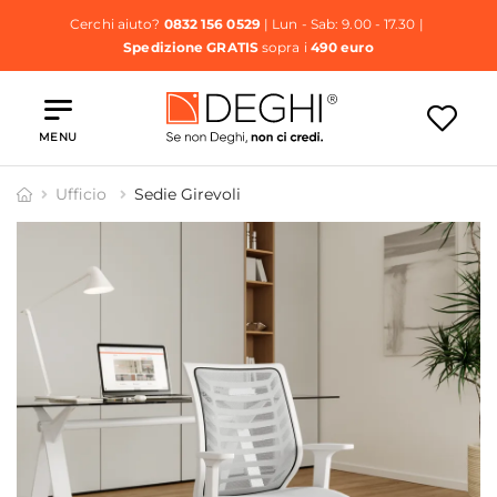
Cerchi aiuto?
0832 156 0529
| Lun - Sab: 9.00 - 17.30 |
Spedizione GRATIS
sopra i
490 euro
MENU
Ufficio
Sedie Girevoli