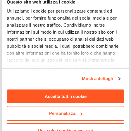
Questo sito web utilizza i cookie
Si
Utilizziamo i cookie per personalizzare contenuti ed
Assemblato
annunci, per fornire funzionalità dei social media e per
No
analizzare il nostro traffico. Condividiamo inoltre
informazioni sul modo in cui utilizza il nostro sito con i
nostri partner che si occupano di analisi dei dati web,
pubblicità e social media, i quali potrebbero combinarle
con altre informazioni che ha fornito loro o che hanno
raccolto dal suo utilizzo dei loro servizi. Attraverso la
sezione "Mostra dettagli" è possibile gestire le proprie
opzioni e modificare le preferenze espresse in qualsiasi
Mostra dettagli
CODICE:
EL-C3B
CODICE:
EL-L9B
momento. Per maggiori informazioni si invita a leggere la
Cassettiera 60x100h cm con
Libreria 90x131 h cm bianco
nostra
Cookie Policy
.
3 cassetti e ripiano bianco
effetto legno - Elvira
Accetta tutti i cookie
effetto legno - Elvira
€ 84,00
€ 95,00
Personalizza
Usa solo i cookie necessari