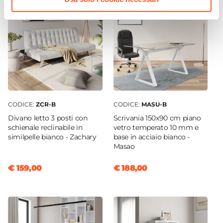
CODICE:
ZCR-B
CODICE:
MASU-B
Divano letto 3 posti con
Scrivania 150x90 cm piano
schienale reclinabile in
vetro temperato 10 mm e
similpelle bianco - Zachary
base in acciaio bianco -
Masao
€ 159,00
€ 188,00