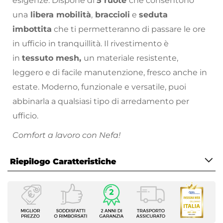
esigenze. Dispone di
5 ruote
che consentono
una
libera mobilità
,
braccioli
e
seduta
imbottita
che ti permetteranno di passare le ore
in ufficio in tranquillità. Il rivestimento è
in
tessuto mesh,
un materiale resistente,
leggero e di facile manutenzione, fresco anche in
estate. Moderno, funzionale e versatile, puoi
abbinarla a qualsiasi tipo di arredamento per
ufficio.
Comfort a lavoro con Nefa!
Completa l'arredamento del tuo home office o
Riepilogo Caratteristiche
del tuo studio con i nostri complementi di arredo
esclusivi: gli unici in grado di soddisfare ogni
Caratteristiche
esigenza.
Tipologia
Sedia girevole