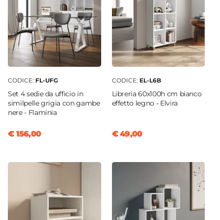
CODICE:
FL-UFG
CODICE:
EL-L6B
Set 4 sedie da ufficio in
Libreria 60x100h cm bianco
similpelle grigia con gambe
effetto legno - Elvira
nere - Flaminia
€ 156,00
€ 49,00