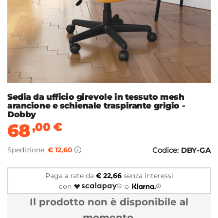
Sedia da ufficio girevole in tessuto mesh
arancione e schienale traspirante grigio -
Dobby
68
,00
€
Spedizione:
€ 12,60
Codice:
DBY-GA
Paga a rate da
€ 22,66
senza interessi
con
o
Il prodotto non è disponibile al
momento.