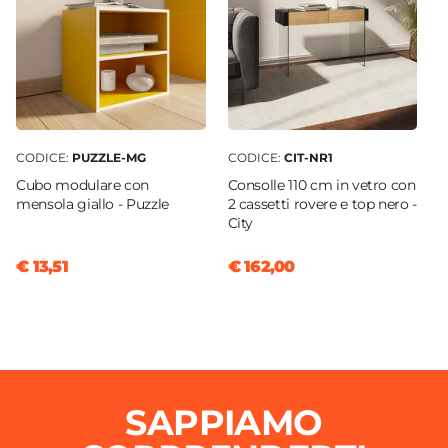
Ruote
Si
Assemblato
No
CODICE:
PUZZLE-MG
CODICE:
CIT-NR1
Cubo modulare con
Consolle 110 cm in vetro con
mensola giallo - Puzzle
2 cassetti rovere e top nero -
City
€ 13,51
€ 162,00
SAPPIAMO