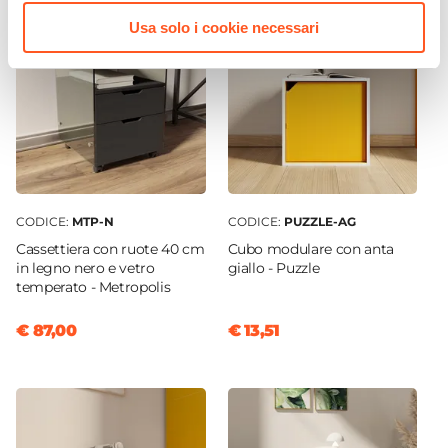
Tessuto mesh
Usa solo i cookie necessari
Materiale Imbottitura
Schiuma poliuretanica
Materiale Basamento
Polipropilene
Altezza Seduta Massima
53,5 cm
Altezza Seduta Minima
CODICE:
MTP-N
CODICE:
PUZZLE-AG
41,5 cm
Cassettiera con ruote 40 cm
Cubo modulare con anta
Altezza Massima
in legno nero e vetro
giallo - Puzzle
97,5 cm
temperato - Metropolis
Altezza Minima
€ 87,00
€ 13,51
85,5 cm
Portata Massima
120 Kg
Braccioli
Si