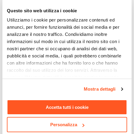
Dobby
Ti suggeriamo anche
Dimensioni
Questo sito web utilizza i cookie
55 x 56 cm
Utilizziamo i cookie per personalizzare contenuti ed
Dimensioni Base
annunci, per fornire funzionalità dei social media e per
Ø 55 cm
analizzare il nostro traffico. Condividiamo inoltre
Caratteristiche
informazioni sul modo in cui utilizza il nostro sito con i
nostri partner che si occupano di analisi dei dati web,
Ruote in nylon
|
Schienale traspirante
|
Seduta
pubblicità e social media, i quali potrebbero combinarle
Imbottita
con altre informazioni che ha fornito loro o che hanno
Meccanismi
raccolto dal suo utilizzo dei loro servizi. Attraverso la
Rotazione 360°
|
Altezza regolabile
sezione "Mostra dettagli" è possibile gestire le proprie
Colore Seduta
opzioni e modificare le preferenze espresse in qualsiasi
CODICE:
CT-VN9
CODICE:
CUK-AR
Mostra dettagli
Grigio
|
Arancione
momento. Per maggiori informazioni si invita a leggere la
Libreria 90x180h cm in vetro
Poltrona in velluto
Colore Basamento
nostra
Cookie Policy
.
temperato con ripiani e
arancione e gambe in
cassetti nero e rovere - City
metallo nero - Cuky
Nero
Accetta tutti i cookie
Materiale Schienale
€ 246,00
€ 117,00
Tessuto mesh
Personalizza
Materiale Seduta