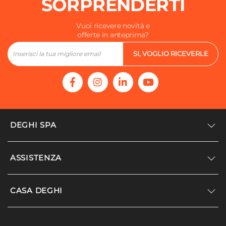
SORPRENDERTI
Vuoi ricevere novità e
offerte in anteprima?
SI, VOGLIO RICEVERLE
DEGHI SPA
Accedi/Registrati
ASSISTENZA
Noi siamo Deghi
Politica dei prezzi
Supporto
CASA DEGHI
Lavora con noi
Paga a rate
Diventa fornitore
Località disagiate
Noi Siamo Deghi