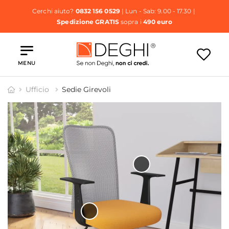
Cerchi aiuto?
0832 156 0529
| Lun - Sab: 9.00 - 17.30 |
Spedizione GRATIS
sopra i
490 euro
MENU
Ufficio
Sedie Girevoli