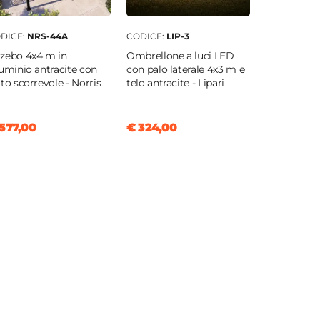
DICE:
NRS-44A
CODICE:
LIP-3
zebo 4x4 m in
Ombrellone a luci LED
luminio antracite con
con palo laterale 4x3 m e
tto scorrevole - Norris
telo antracite - Lipari
577,00
€ 324,00