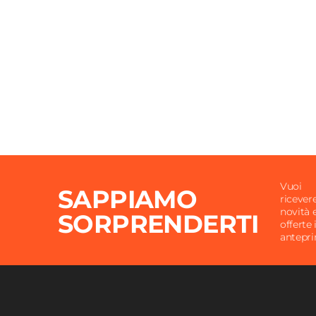
Verniciatura
Vernic
Colore Struttura
Grafite
Materiale Cuscino
Polies
Colore Seduta
Antrac
Imbottitura
Si
Cuscini
Inclusi
Colore Cuscino
Antrac
Cuscin
Caratteristiche
lavabili
Vuoi
SAPPIAMO
ricever
novità 
SORPRENDERTI
offerte 
antepr