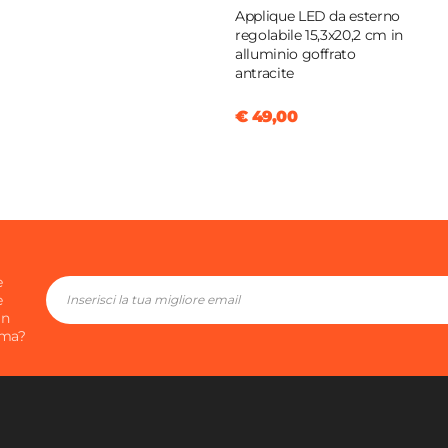
Applique LED da esterno
iatura a polvere epossidica
regolabile 15,3x20,2 cm in
alluminio goffrato
antracite
tere
ite
€ 49,00
ite
i sfoderabili
|
Cuscini
e
e
in
ima?