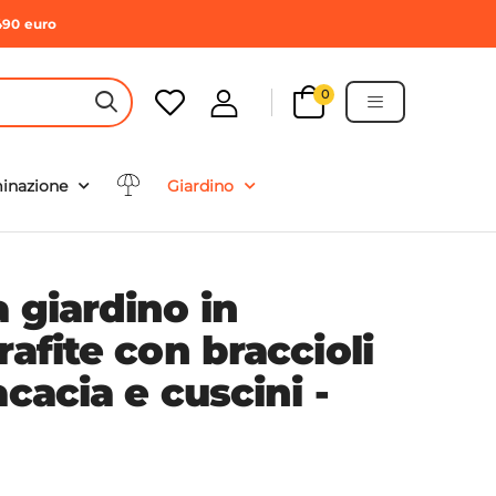
490 euro
0
HEADER SEARCH BUTTON
minazione
Giardino
 giardino in
rafite con braccioli
acacia e cuscini -