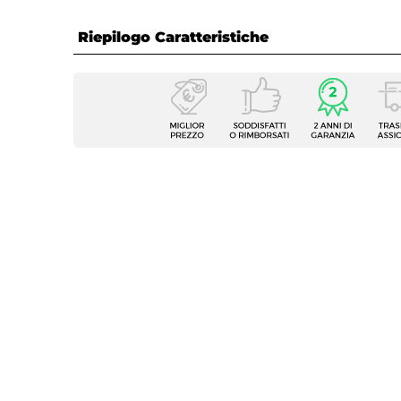
Riepilogo Caratteristiche
Caratteristiche
Tipologia
Poltro
Serie
Ariona
Assemblato
Si
Dimensioni
94 x 8
Altezza
80 cm
Altezza Seduta
41 cm
Braccioli
Si
Altezza Braccioli
68 cm
Materiale Rivestimento
Tessut
Grammatura
275 g
Colore Rivestimento
Antrac
Materiale Struttura
Allumi