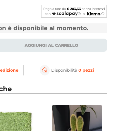
Paga a rate da
€ 203,33
senza interessi
con
o
non è disponibile al momento.
AGGIUNGI AL CARRELLO
edizione
Disponibilità
0 pezzi
⚲
per ingrandire
Cli
nche