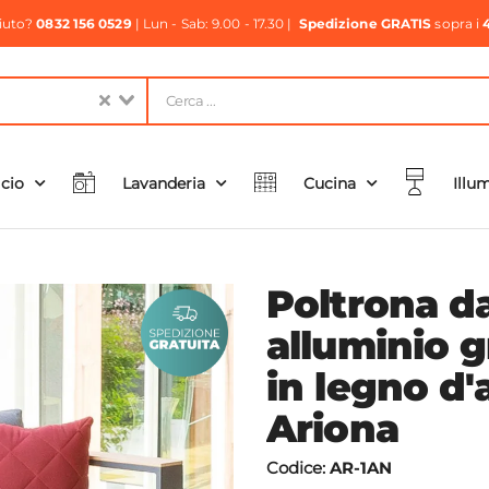
aiuto?
0832 156 0529
| Lun - Sab: 9.00 - 17.30 |
Spedizione GRATIS
sopra i
icio
Lavanderia
Cucina
Illu
Poltrona da
alluminio g
in legno d'
Ariona
Codice:
AR-1AN