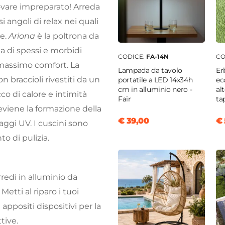
trovare impreparato! Arreda
i angoli di relax nei quali
ve.
Ariona
è la poltrona da
ta di spessi e morbidi
CODICE:
FA-14N
CO
 il massimo comfort. La
Lampada da tavolo
Er
on braccioli rivestiti da un
portatile a LED 14x34h
ec
cm in alluminio nero -
al
o di calore e intimità
Fair
ta
reviene la formazione della
€ 39,00
€ 
aggi UV. I cuscini sono
to di pulizia.
redi in alluminio da
Metti al riparo i tuoi
 appositi dispositivi per la
tive.