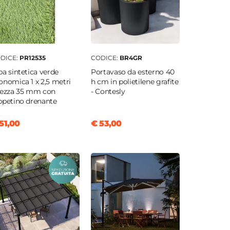
DICE:
PR12535
CODICE:
BR4GR
ba sintetica verde
Portavaso da esterno 40
onomica 1 x 2,5 metri
h cm in polietilene grafite
tezza 35 mm con
- Contesly
ppetino drenante
51,00
€ 53,00