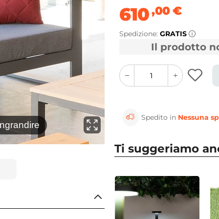
610
,00
€
Spedizione:
GRATIS
Il prodotto 
quantity
quantity
plus
minus
button
button
Spedito in
Nessuna sp
⚲
ingrandire
Clicca 
Ti suggeriamo a