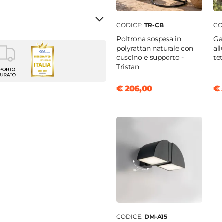
CODICE:
TR-CB
CO
Poltrona sospesa in
Ga
polyrattan naturale con
al
cuscino e supporto -
te
na
Tristan
€ 206,00
€ 
4 cm
o
/mq
ite
CODICE:
DM-A15
nio