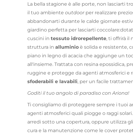
La bella stagione è alle porte, non lasciarti 
il tuo ambiente
outdoor
per realizzare prezios
abbandonarti durante le calde giornate esti
giardino perfetta per lasciarti coccolare:dota
cuscini in
tessuto idrorepellente
, ti offrirà
struttura in
alluminio
è solida e resistente, c
piano in legno di acacia che aggiunge un tocc
all'insieme. Trattata con resina epossidica, p
ruggine e protegge da agenti atmosferici e r
sfoderabili e lavabili
, per un facile trattamen
Goditi il tuo angolo di paradiso con Ariona!
Ti consigliamo di proteggere sempre i tuoi ar
agenti atmosferici quali piogge o raggi solari. 
arredi sotto una copertura, oppure utilizza gli
cura e la manutenzione come le cover protet