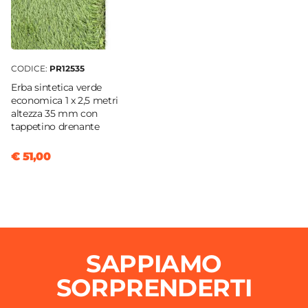
CODICE:
PR12535
Erba sintetica verde
economica 1 x 2,5 metri
altezza 35 mm con
tappetino drenante
€ 51,00
SAPPIAMO
SORPRENDERTI