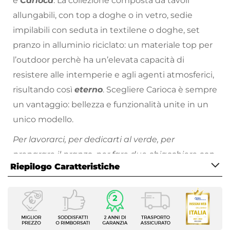
è
Carioca
. La collezione composta da tavoli
allungabili, con top a doghe o in vetro, sedie
impilabili con seduta in textilene o doghe, set
pranzo in alluminio riciclato: un materiale top per
l’outdoor perchè ha un’elevata capacità di
resistere alle intemperie e agli agenti atmosferici,
risultando così
eterno
. Scegliere Carioca è sempre
un vantaggio: bellezza e funzionalità unite in un
unico modello.
Per lavorarci, per dedicarti al verde, per
preparare il pranzo, per fare due chiacchiere con
Riepilogo Caratteristiche
la tua amica più cara, con Carioca non si può
sbagliare.
Caratteristiche
Tutti i prodotti che vengono posizionati
Tipologia
all’esterno hanno bisogno di cure
Sedia da giardino