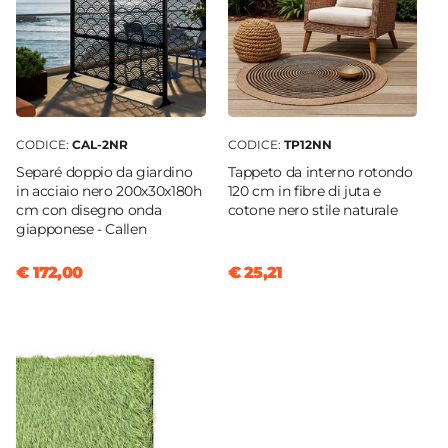
CODICE:
CAL-2NR
CODICE:
TP12NN
Separé doppio da giardino
Tappeto da interno rotondo
in acciaio nero 200x30x180h
120 cm in fibre di juta e
cm con disegno onda
cotone nero stile naturale
giapponese - Callen
€ 172,00
€ 25,21