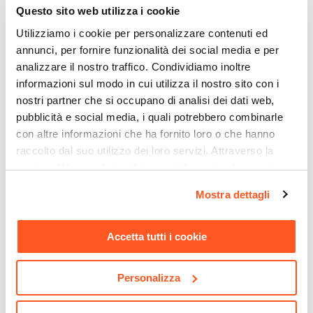
Questo sito web utilizza i cookie
Alluminio
Materiale Ferramenta
Utilizziamo i cookie per personalizzare contenuti ed
annunci, per fornire funzionalità dei social media e per
Acciaio galvanizzato
analizzare il nostro traffico. Condividiamo inoltre
Portata Massima
informazioni sul modo in cui utilizza il nostro sito con i
130 kg
nostri partner che si occupano di analisi dei dati web,
Colore Struttura
pubblicità e social media, i quali potrebbero combinarle
Antracite
con altre informazioni che ha fornito loro o che hanno
Pieghevole
raccolto dal suo utilizzo dei loro servizi. Attraverso la
No
sezione "Mostra dettagli" è possibile gestire le proprie
Impilabile
opzioni e modificare le preferenze espresse in qualsiasi
CODICE:
NRS-44A
CODICE:
DA-K15
Mostra dettagli
momento. Per maggiori informazioni si invita a leggere la
Si
Gazebo 4x4 m in alluminio
Lampada LED da tavolo
nostra
Cookie Policy
.
Assemblato
antracite con tetto
portatile in alluminio nero -
Accetta tutti i cookie
scorrevole - Norris
Daikiri
Si
€ 577,00
€ 38,00
Personalizza