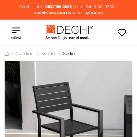
Cerchi aiuto?
0832 156 0529
| Lun - Sab: 9.00 - 17.30 |
Spedizione GRATIS
sopra i
490 euro
MENU
Giardino
Sedute
Sedie