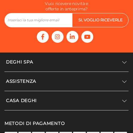
Vuoi ricevere novità e
offerte in anteprima?
SI, VOGLIO RICEVERLE
DEGHI SPA
Accedi/Registrati
ASSISTENZA
Noi siamo Deghi
Politica dei prezzi
Supporto
CASA DEGHI
Lavora con noi
Paga a rate
Diventa fornitore
Località disagiate
Noi Siamo Deghi
Modello organizzativo e codice etico
METODI DI PAGAMENTO
Agevolazioni fiscali
I nostri luoghi
Promozioni