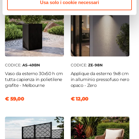
Usa solo i cookie necessari
CODICE:
AS-49BN
CODICE:
ZE-98N
Vaso da esterno 30x50 h cm
Applique da esterno 9x8 cm
tutta capienza in polietilene
in alluminio pressofuso nero
grafite - Melbourne
opaco - Zero
€ 59,00
€ 12,00