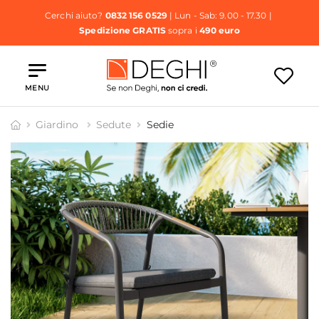
Cerchi aiuto?
0832 156 0529
| Lun - Sab: 9.00 - 17.30 |
Spedizione GRATIS
sopra i
490 euro
MENU
Giardino
Sedute
Sedie