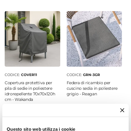
l’arredo. È raccomandato, inoltre, non utilizzare
64 x 56 cm
prodotti chimici aggressivi.
Altezza
Sedia progettata per uso domestico e non
80 cm
adatta per ambienti o utilizzi commerciali.
Altezza Seduta
48 cm
Braccioli
Si
Materiale Seduta
Poliestere
CODICE:
COVER11
CODICE:
GRN-3GR
Colore Seduta
Copertura protettiva per
Federa di ricambio per
Grigio chiaro
pila di sedie in poliestere
cuscino sedia in poliestere
idrorepellente 70x70x120h
grigio - Reagan
Materiale Struttura
cm - Wakanda
Acciaio
Portata Massima
€ 19,00
€ 12,00
120 kg
Colore Struttura
Questo sito web utilizza i cookie