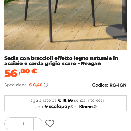
Sedia con braccioli effetto legno naturale in
acciaio e corda grigio scuro - Reagan
56
,00
€
Spedizione:
€ 8,40
Codice:
RG-1GN
Paga a rate da
€ 18,66
senza interessi
con
o
quantity
quantity
plus
minus
button
button