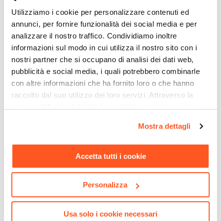
Legno
|
Grigio
Utilizziamo i cookie per personalizzare contenuti ed
Verniciatura
annunci, per fornire funzionalità dei social media e per
Verniciatura a polvere
analizzare il nostro traffico. Condividiamo inoltre
Impilabile
informazioni sul modo in cui utilizza il nostro sito con i
Si
nostri partner che si occupano di analisi dei dati web,
Assemblato
pubblicità e social media, i quali potrebbero combinarle
con altre informazioni che ha fornito loro o che hanno
Si
raccolto dal suo utilizzo dei loro servizi. Attraverso la
Cuscino
CODICE:
GRN-6GG
CODICE:
NRS-325A
sezione "Mostra dettagli" è possibile gestire le proprie
Incluso
Tavolo da esterno rotondo
Pergola 3x2,5 m in alluminio
opzioni e modificare le preferenze espresse in qualsiasi
Colore Cuscino
Mostra dettagli
60 cm in acciaio grigio e
antracite con tetto
momento. Per maggiori informazioni si invita a leggere la
piano effetto legno naturale
scorrevole - Norris
Grigio
nostra
Cookie Policy
.
- Reagan
Caratteristiche
Accetta tutti i cookie
Cuscino sfoderabile e lavabile
|
Cuscino
€ 62,00
€ 326,00
idrorepellente
Personalizza
Usa solo i cookie necessari