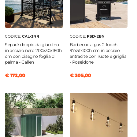
CODICE:
CAL-3NR
CODICE:
PSD-2BN
Separé doppio da giardino
Barbecue a gas 2 fuochi
in acciaio nero 200x30x180h
97x51x100h cm in acciaio
cm con disegno foglia di
antracite con ruote e griglia
palma - Callen
- Poseidone
€ 172,00
€ 205,00