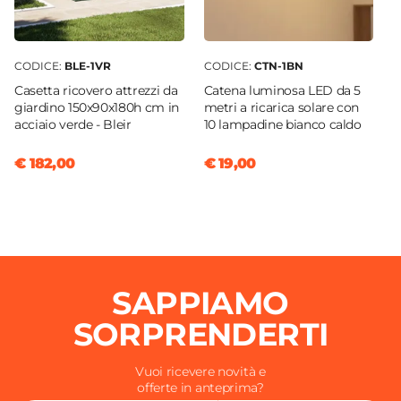
CODICE:
BLE-1VR
CODICE:
CTN-1BN
Casetta ricovero attrezzi da
Catena luminosa LED da 5
giardino 150x90x180h cm in
metri a ricarica solare con
acciaio verde - Bleir
10 lampadine bianco caldo
€ 182,00
€ 19,00
SAPPIAMO
SORPRENDERTI
Vuoi ricevere novità e
offerte in anteprima?