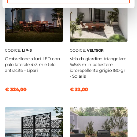
CODICE:
LIP-3
CODICE:
VELT5GR
Ombrellone a luci LED con
Vela da giardino triangolare
palo laterale 4x3 m e telo
5x5x5 m in poliestere
antracite - Lipari
idrorepellente grigio 180 gr
- Solaris
€ 324,00
€ 32,00