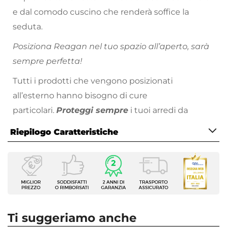
e dal comodo cuscino che renderà soffice la
seduta.
Posiziona Reagan nel tuo spazio all’aperto, sarà
sempre perfetta!
Tutti i prodotti che vengono posizionati
all’esterno hanno bisogno di cure
particolari.
Proteggi sempre
i tuoi arredi da
esterno nei momenti di inutilizzo, evitando
Riepilogo Caratteristiche
l’esposizione a pioggia, raggi solari e intemperie.
Metti l’arredo al riparo sotto una copertura,
Caratteristiche
oppure utilizza gli
appositi dispositivi per la
Tipologia
cura
e la manutenzione come le
cover
Sedia da giardino
protettive
Serie
. Non utilizzare teli in cotone o plastica
Reagan
non specifici, perché potrebbero danneggiare
Ti suggeriamo anche
Dimensioni