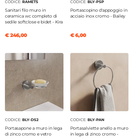
CODICE:
RAMETS
CODICE:
BLY-PSP
Sanitari filo muro in
Portascopino d'appoggio in
ceramica wc completo di
acciaio inox cromo - Bailey
sedile softclose e bidet - Kira
€ 246,00
€ 6,00
CODICE:
BLY-DS2
CODICE:
BLY-PAN
Portasapone a muro in lega
Portasalviette anello a muro
di zinco cromo e vetro
in lega di zinco cromo -