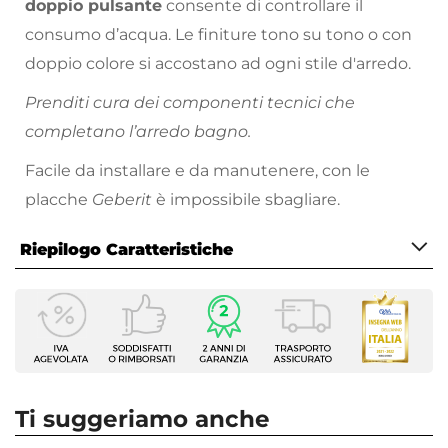
doppio pulsante
consente di controllare il
consumo d’acqua. Le finiture tono su tono o con
doppio colore si accostano ad ogni stile d'arredo.
Prenditi cura dei componenti tecnici che
completano l’arredo bagno.
Facile da installare e da manutenere, con le
placche
Geberit
è impossibile sbagliare.
Riepilogo Caratteristiche
Caratteristiche
Tipologia
Placca di comando
Marca
Geberit
Ti suggeriamo anche
Serie