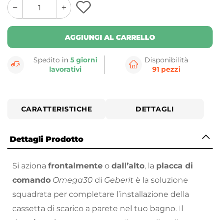
quantity
quantity
plus
minus
button
button
AGGIUNGI AL CARRELLO
Spedito in
5 giorni
Disponibilità
lavorativi
91 pezzi
CARATTERISTICHE
DETTAGLI
Dettagli Prodotto
Si aziona
frontalmente
o
dall’alto
, la
placca di
comando
Omega30
di
Geberit
è la soluzione
squadrata per completare l’installazione della
cassetta di scarico a parete nel tuo bagno. Il