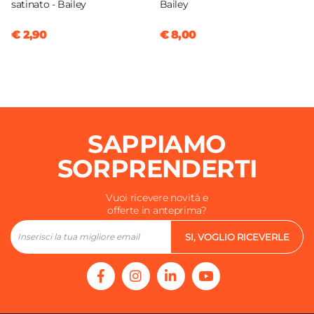
satinato - Bailey
Bailey
€ 2,90
€ 8,00
SAPPIAMO
SORPRENDERTI
Vuoi ricevere novità e
offerte in anteprima?
SI, VOGLIO RICEVERLE