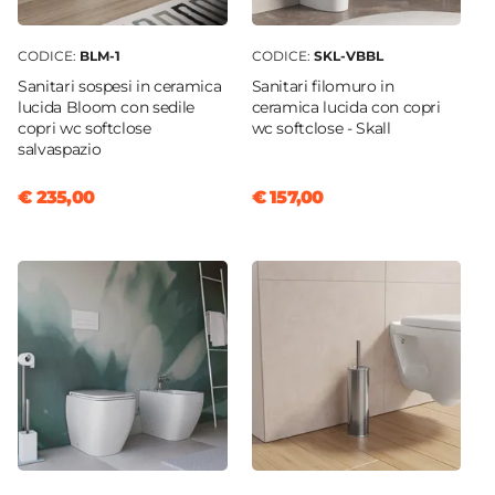
CODICE:
BLM-1
CODICE:
SKL-VBBL
Sanitari sospesi in ceramica
Sanitari filomuro in
lucida Bloom con sedile
ceramica lucida con copri
copri wc softclose
wc softclose - Skall
salvaspazio
€ 235,00
€ 157,00