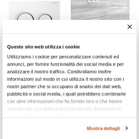
Finitura Placca
Lucida
Colore Pulsanti
Bianco
Finitura Pulsanti
Questo sito web utilizza i cookie
Lucida
CODICE:
115.085.KJ.1
CODICE:
SMART-WC
Utilizziamo i cookie per personalizzare contenuti ed
Colore Anello
annunci, per fornire funzionalità dei social media e per
Placca doppio tasto Geberit
Vaso sospeso in ceramica
Cromo
bianco-cromo - Omega20
lucida Smart con sedile
analizzare il nostro traffico. Condividiamo inoltre
Finitura Anello
round
soft-close - Easy
informazioni sul modo in cui utilizza il nostro sito con i
Cromata
nostri partner che si occupano di analisi dei dati web,
€ 115,00
€ 132,00
Materiale Placca
pubblicità e social media, i quali potrebbero combinarle
Materiale sintetico
con altre informazioni che ha fornito loro o che hanno
Forza Di Azionamento
raccolto dal suo utilizzo dei loro servizi. Attraverso la
sezione "Mostra dettagli" è possibile gestire le proprie
< 20 N
opzioni e modificare le preferenze espresse in qualsiasi
Tecnologie
Mostra dettagli
momento. Per maggiori informazioni si invita a leggere la
Dual flush
nostra
Cookie Policy
.