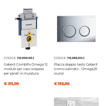
Omega30
Forma
Rettangolare
Azionamento
Doppio pulsante
Installazione
Orizzontale
Cassette Compatibili
Geberit Omega
CODICE:
110.000.00.1
CODICE:
115.085.KH.1
Larghezza
Geberit Combifix Omega 12
Placca doppio tasto Geberit
21,2 cm
modulo per vaso sospeso
cromo-satinato - Omega20
per pareti in muratura
round
Altezza
14,2 cm
€ 311,00
€ 155,00
Spessore
1 cm
Colore Placca
Bianco