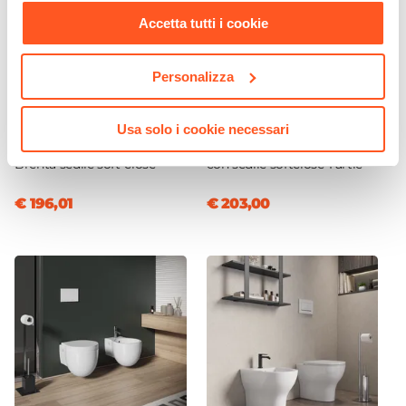
Accessori
Accetta tutti i cookie
Materiale di fissaggio
|
Telaio di fissaggio
|
Perni
distanziatori
|
Perni di comando
Personalizza
CODICE:
BRENTA
CODICE:
TURT-SPS
Sanitari sospesi rimless
Sanitari sospesi in ceramica
Usa solo i cookie necessari
ceramica bianco lucido
rimless a rispamio idrico
Brenta sedile soft-close
con sedile softclose Turtle
€ 196,01
€ 203,00