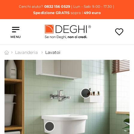
Cerchi aiuto?
0832 156 0529
| Lun - Sab: 9.00 - 17.30 |
Spedizione GRATIS
sopra i
490 euro
MENU
Lavanderia
Lavatoi