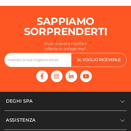
Lucida
Preforato
SAPPIAMO
No
Foro Troppopieno
SORPRENDERTI
Si
Sifone
Vuoi ricevere novità e
offerte in anteprima?
Non incluso
Piletta
SI, VOGLIO RICEVERLE
Non inclusa
Caratteristiche
Staffe non incluse
DEGHI SPA
Accedi/Registrati
ASSISTENZA
Noi siamo Deghi