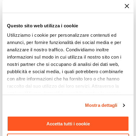
prestano alle attività quotidiane di cura e pulizia
del bucato. Un lavabo comodo e funzionale per
diverse esigenze e spazi della casa.
Questo sito web utilizza i cookie
Utilizziamo i cookie per personalizzare contenuti ed
Un pratico lavatoio o
pilozzo a parete
utile per
annunci, per fornire funzionalità dei social media e per
ogni esigenza nella zona lavanderia.
analizzare il nostro traffico. Condividiamo inoltre
informazioni sul modo in cui utilizza il nostro sito con i
nostri partner che si occupano di analisi dei dati web,
Non rinunciare al comfort nella tua zona
pubblicità e social media, i quali potrebbero combinarle
lavanderia.
con altre informazioni che ha fornito loro o che hanno
Riepilogo Caratteristiche
raccolto dal suo utilizzo dei loro servizi. Attraverso la
sezione "Mostra dettagli" è possibile gestire le proprie
Caratteristiche
opzioni e modificare le preferenze espresse in qualsiasi
Tipologia
Mostra dettagli
momento. Per maggiori informazioni si invita a leggere la
Lavatoio
nostra
Cookie Policy
.
Altezza
Accetta tutti i cookie
24 cm
Ti suggeriamo anche
Larghezza