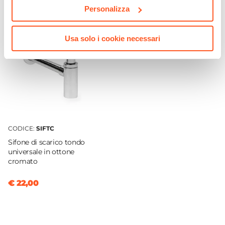
Personalizza
46,8 cm
Profondità
Usa solo i cookie necessari
38,3 cm
Installazione
Sospeso
Per Ambienti
Esterni
|
Interni
Altezza Vasca
20 cm
CODICE:
SIFTC
Capacità
Sifone di scarico tondo
20 L
universale in ottone
cromato
Materiale Vasca
Ceramica
€ 22,00
Colore
Bianco
Finitura