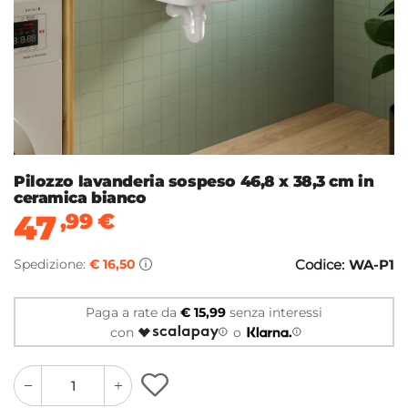
Pilozzo lavanderia sospeso 46,8 x 38,3 cm in
ceramica bianco
47
,99
€
Spedizione:
€ 16,50
Codice:
WA-P1
Paga a rate da
€ 15,99
senza interessi
con
o
quantity
quantity
plus
minus
button
button