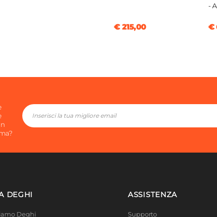
- 
€ 215,00
€ 
e
e
in
ima?
A DEGHI
ASSISTENZA
Siamo Deghi
Supporto