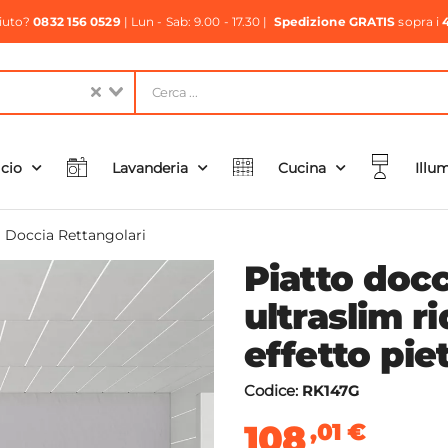
aiuto?
0832 156 0529
| Lun - Sab: 9.00 - 17.30 |
Spedizione GRATIS
sopra i
icio
Lavanderia
Cucina
Illu
i Doccia Rettangolari
Piatto doc
ultraslim ri
effetto pie
Codice:
RK147G
108
,01
€