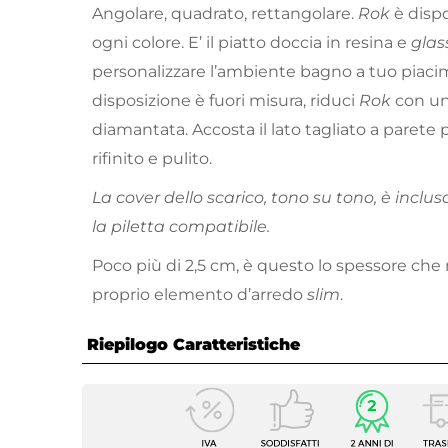
Angolare, quadrato, rettangolare.
Rok
è dispo
ogni colore. E’ il piatto doccia in resina e
glas
personalizzare l’ambiente bagno a tuo piacim
disposizione è fuori misura, riduci
Rok
con un
diamantata. Accosta il lato tagliato a parete 
rifinito e pulito.
La cover dello scarico, tono su tono, è inclus
la piletta compatibile.
Poco più di 2,5 cm, è questo lo spessore ch
proprio elemento d’arredo
slim
.
Riepilogo Caratteristiche
Caratteristiche
Dimensioni
70 x 1