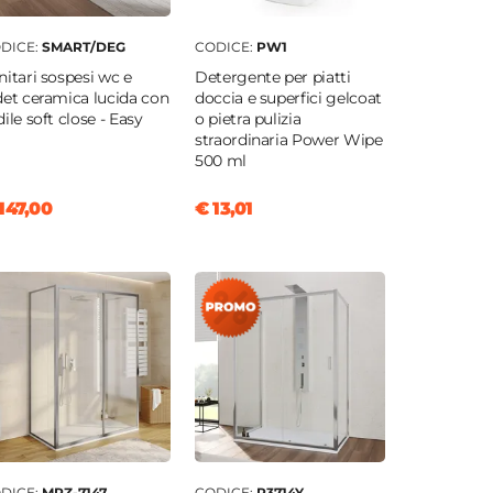
DICE:
SMART/DEG
CODICE:
PW1
nitari sospesi wc e
Detergente per piatti
det ceramica lucida con
doccia e superfici gelcoat
dile soft close - Easy
o pietra pulizia
straordinaria Power Wipe
500 ml
147,00
€ 13,01
DICE:
MRZ-7147
CODICE:
P3714Y