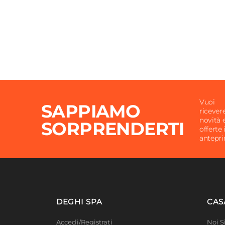
Vuoi
SAPPIAMO
ricever
novità 
SORPRENDERTI
offerte 
antepr
DEGHI SPA
CAS
Accedi/Registrati
Noi 