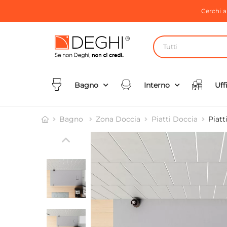
Cerchi 
Tutti
Bagno
Interno
Uff
Bagno
Zona Doccia
Piatti Doccia
Piatt