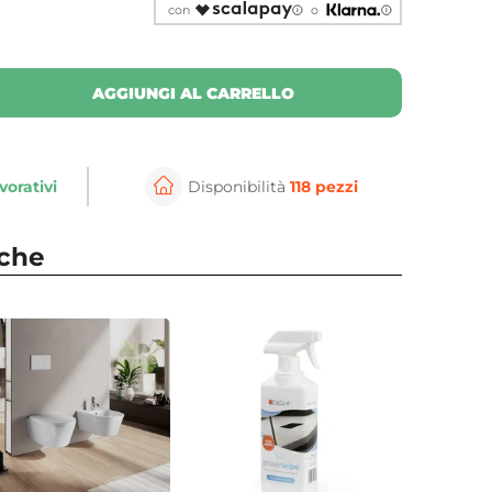
con
o
AGGIUNGI AL CARRELLO
vorativi
Disponibilità
118 pezzi
⚲
per ingrandire
Cli
nche