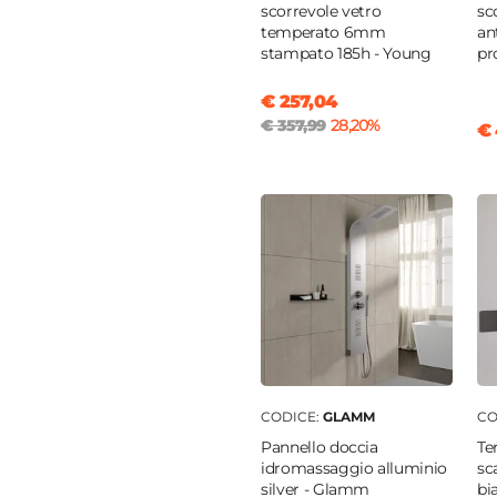
scorrevole vetro
sc
temperato 6mm
an
stampato 185h - Young
pr
€ 257,04
€ 357,99
28,20%
€ 
CODICE:
GLAMM
CO
Pannello doccia
Te
idromassaggio alluminio
sc
silver - Glamm
bi