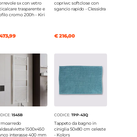
orrevole sx con vetro
copriwc softclose con
ticalcare trasparente e
sgancio rapido - Clessidra
ofilo cromo 200h - Kiri
473,99
€ 216,00
DICE:
1545B
CODICE:
TPP-43Q
rmoarredo
Tappeto da bagno in
aldasalviette 1500x450
ciniglia 50x80 cm celeste
anco interasse 400 mm
- Kolors