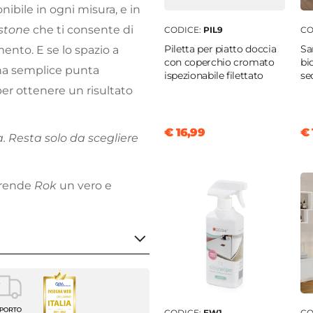
nibile in ogni misura, e in
stone
che ti consente di
CODICE:
PIL9
CO
Piletta per piatto doccia
Sa
ento. E se lo spazio a
con coperchio cromato
bi
a semplice punta
ispezionabile filettato
se
per ottenere un risultato
€ 16,99
€ 
a. Resta solo da scegliere
e rende
Rok
un vero e
40 cm
CODICE:
EW1
CO