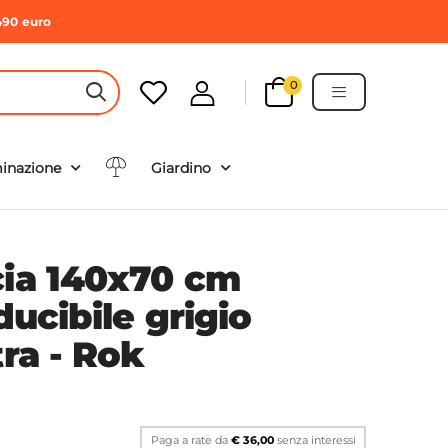
490 euro
0
HEADER SEARCH BUTTON
minazione
Giardino
cia 140x70 cm
ducibile grigio
tra - Rok
Paga a rate da
€ 36,00
senza interessi