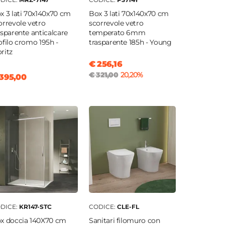
x 3 lati 70x140x70 cm
Box 3 lati 70x140x70 cm
orrevole vetro
scorrevole vetro
asparente anticalcare
temperato 6mm
ofilo cromo 195h -
trasparente 185h - Young
ritz
€ 256,16
€ 321,00
20,20%
395,00
DICE:
KR147-STC
CODICE:
CLE-FL
x doccia 140X70 cm
Sanitari filomuro con