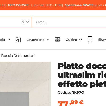
aiuto?
0832 156 0529
| Lun - Sab: 9.00 - 17.30 |
Spedizione GRATIS
sopra i
icio
Lavanderia
Cucina
Illu
i Doccia Rettangolari
Piatto doc
ultraslim ri
effetto pie
Codice:
RK97G
77
,99
€