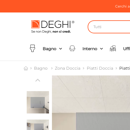
Cerchi 
Tutti
Bagno
Interno
Uff
Bagno
Zona Doccia
Piatti Doccia
Piatt