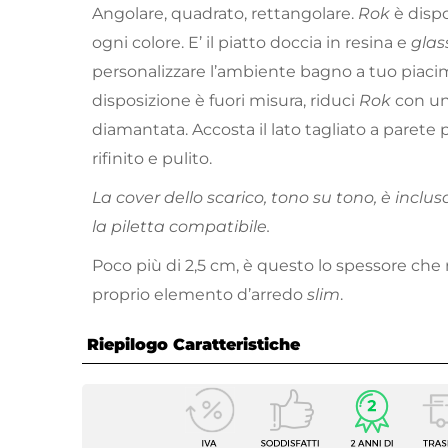
Angolare, quadrato, rettangolare.
Rok
è dispo
ogni colore. E’ il piatto doccia in resina e
glas
personalizzare l’ambiente bagno a tuo piacim
disposizione è fuori misura, riduci
Rok
con un
diamantata. Accosta il lato tagliato a parete 
rifinito e pulito.
La cover dello scarico, tono su tono, è inclus
la piletta compatibile.
Poco più di 2,5 cm, è questo lo spessore ch
proprio elemento d’arredo
slim
.
Riepilogo Caratteristiche
Caratteristiche
Dimensioni
70 x 9