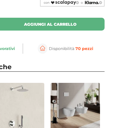
con
o
AGGIUNGI AL CARRELLO
vorativi
Disponibilità
70 pezzi
⚲
per ingrandire
Cli
nche