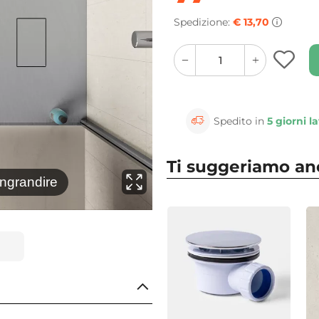
Spedizione:
€ 13,70
quantity
quantity
plus
minus
button
button
Spedito in
5 giorni la
⚲
Clicca 
Ti suggeriamo a
ingrandire