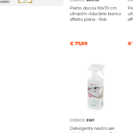
Piatto doccia 90x70 cm
Pi
ultraslim riducibile bianco
ul
effetto pietra - Rok
ef
gio
|
Filopavimento
€ 77,99
€ 
a
|
Glasstone
 pietra
le
 mm
na
piatto
|
Antiscivolo
CODICE:
EW1
clusa
Detergente neutro per