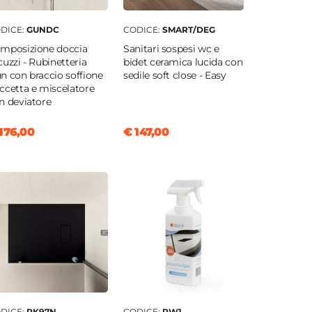
DICE:
GUNDC
CODICE:
SMART/DEG
mposizione doccia
Sanitari sospesi wc e
cuzzi - Rubinetteria
bidet ceramica lucida con
n con braccio soffione
sedile soft close - Easy
ccetta e miscelatore
n deviatore
176,00
€ 147,00
DICE:
RK97N
CODICE:
PW1