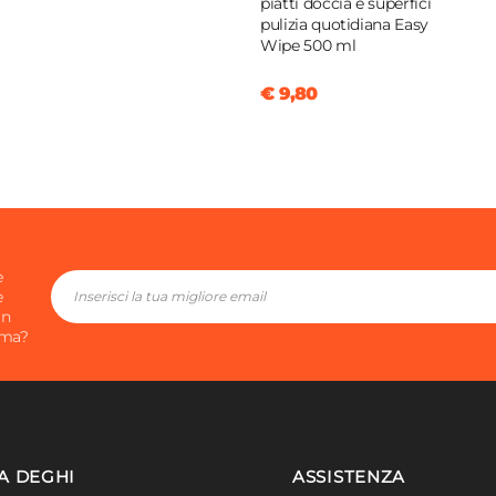
piatti doccia e superfici
pulizia quotidiana Easy
Wipe 500 ml
€ 9,80
e
e
in
ima?
A DEGHI
ASSISTENZA