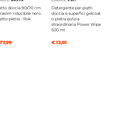
atto doccia 90x70 cm
Detergente per piatti
traslim riducibile nero
doccia e superfici gelcoat
fetto pietra - Rok
o pietra pulizia
straordinaria Power Wipe
500 ml
77,99
€ 13,01