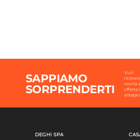
Vuoi
SAPPIAMO
ricever
novità 
SORPRENDERTI
offerte 
antepr
DEGHI SPA
CAS