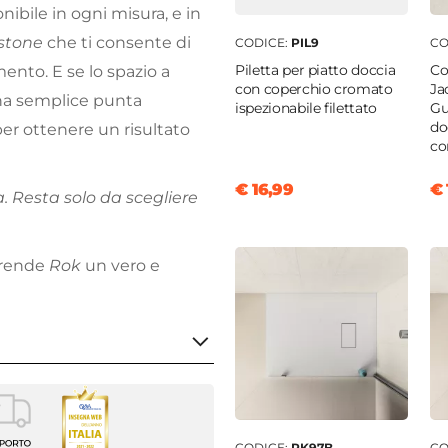
nibile in ogni misura, e in
stone
che ti consente di
CODICE:
PIL9
CO
Piletta per piatto doccia
Co
ento. E se lo spazio a
con coperchio cromato
Ja
a semplice punta
ispezionabile filettato
Gu
do
per ottenere un risultato
co
€ 16,99
€ 
a. Resta solo da scegliere
e rende
Rok
un vero e
0 cm
CODICE:
RK97B
CO