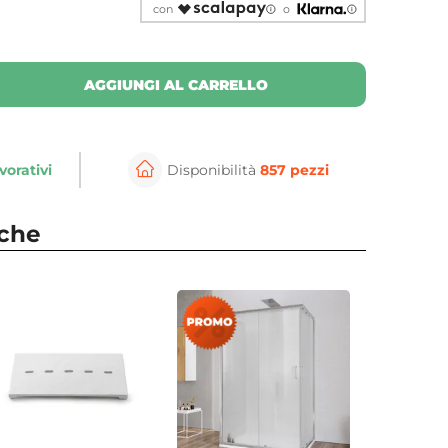
con
o
AGGIUNGI AL CARRELLO
vorativi
Disponibilità
857 pezzi
⚲
per ingrandire
Cli
nche