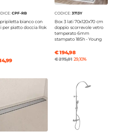
DICE:
CPF-RB
CODICE:
3713Y
pripiletta bianco con
Box 3 lati 70x120x70 cm
ri per piatto doccia Rok
doppio scorrevole vetro
temperato 6mm
stampato 185h - Young
€ 194,98
€ 275,01
29,10%
14,99