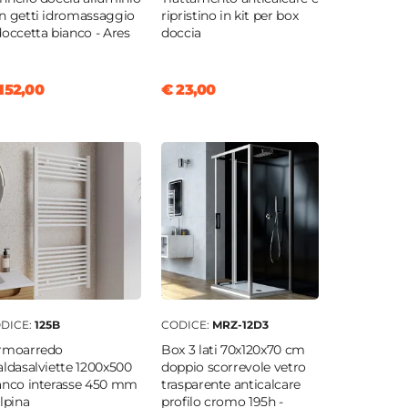
n getti idromassaggio
ripristino in kit per box
doccetta bianco - Ares
doccia
152,00
€ 23,00
DICE:
125B
CODICE:
MRZ-12D3
rmoarredo
Box 3 lati 70x120x70 cm
aldasalviette 1200x500
doppio scorrevole vetro
anco interasse 450 mm
trasparente anticalcare
Alpina
profilo cromo 195h -