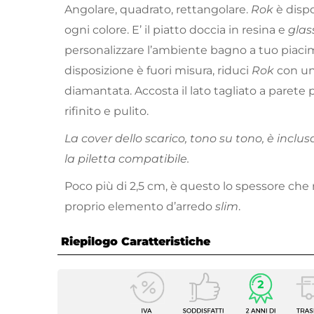
Angolare, quadrato, rettangolare.
Rok
è dispo
ogni colore. E’ il piatto doccia in resina e
glas
personalizzare l’ambiente bagno a tuo piacim
disposizione è fuori misura, riduci
Rok
con un
diamantata. Accosta il lato tagliato a parete 
rifinito e pulito.
La cover dello scarico, tono su tono, è inclus
la piletta compatibile.
Poco più di 2,5 cm, è questo lo spessore ch
proprio elemento d’arredo
slim
.
Riepilogo Caratteristiche
Caratteristiche
Dimensioni
70 x 1