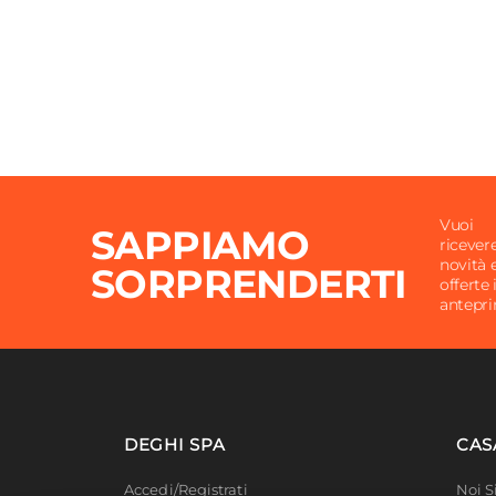
Vuoi
SAPPIAMO
ricever
novità 
SORPRENDERTI
offerte 
antepr
DEGHI SPA
CAS
Accedi/Registrati
Noi 