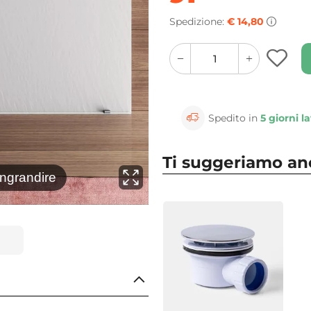
Spedizione:
€ 14,80
quantity
quantity
plus
minus
button
button
Spedito in
5 giorni la
⚲
Clicca 
Ti suggeriamo a
ingrandire