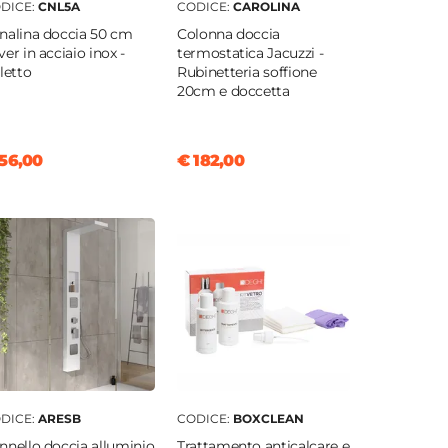
DICE:
CNL5A
CODICE:
CAROLINA
nalina doccia 50 cm
Colonna doccia
ver in acciaio inox -
termostatica Jacuzzi -
iletto
Rubinetteria soffione
20cm e doccetta
56,00
€ 182,00
DICE:
ARESB
CODICE:
BOXCLEAN
nnello doccia alluminio
Trattamento anticalcare e