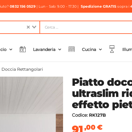
aiuto?
0832 156 0529
| Lun - Sab: 9.00 - 17.30 |
Spedizione GRATIS
sopra i
icio
Lavanderia
Cucina
Illu
i Doccia Rettangolari
Piatto doc
ultraslim r
effetto pie
Codice:
RK127B
91
,00
€