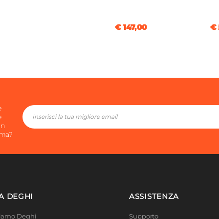
€ 147,00
€ 
e
e
in
ima?
A DEGHI
ASSISTENZA
Siamo Deghi
Supporto