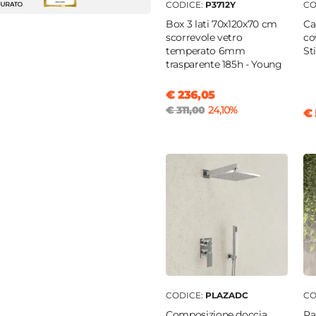
m
CODICE:
P3712Y
CO
Box 3 lati 70x120x70 cm
Ca
scorrevole vetro
co
temperato 6mm
St
trasparente 185h - Young
gio
|
Filopavimento
€ 236,05
€ 311,00
24,10%
€ 
a
|
Glasstone
o
 pietra
le
 mm
na
piatto
|
Antiscivolo
clusa
CODICE:
PLAZADC
CO
Composizione doccia
Pa