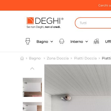
Cerchi 
Tutti
Bagno
Interno
Uff
Bagno
Zona Doccia
Piatti Doccia
Piatt