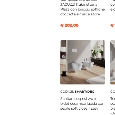
JACUZZI Rubinetteria
co
Plaza con braccio soffione
e 
doccetta e miscelatore
€ 202,00
€ 
CODICE:
SMART/DEG
CO
Sanitari sospesi wc e
Te
bidet ceramica lucida con
sc
sedile soft close - Easy
bi
- 