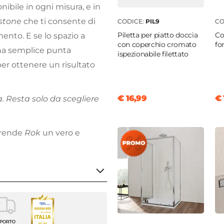
nibile in ogni misura, e in
stone
che ti consente di
CODICE:
PIL9
CO
Piletta per piatto doccia
Co
ento. E se lo spazio a
con coperchio cromato
fo
a semplice punta
ispezionabile filettato
per ottenere un risultato
€ 16,99
€ 
a. Resta solo da scegliere
e rende
Rok
un vero e
20 cm