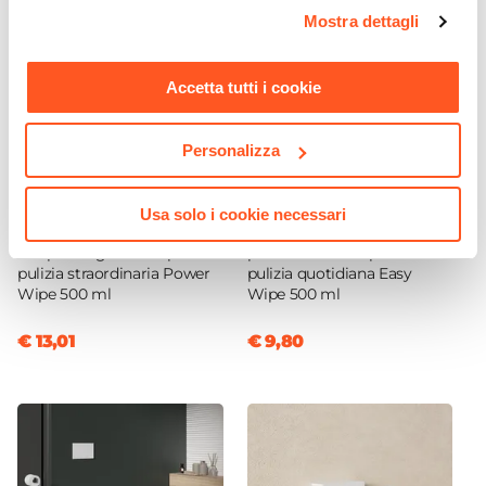
opzioni e modificare le preferenze espresse in qualsiasi
Mostra dettagli
momento. Per maggiori informazioni si invita a leggere la
nostra
Cookie Policy
.
Accetta tutti i cookie
Personalizza
CODICE:
PW1
CODICE:
EW1
Usa solo i cookie necessari
Detergente per piatti doccia
Detergente neutro per
e superfici gelcoat o pietra
piatti doccia e superfici
pulizia straordinaria Power
pulizia quotidiana Easy
Wipe 500 ml
Wipe 500 ml
€ 13,01
€ 9,80