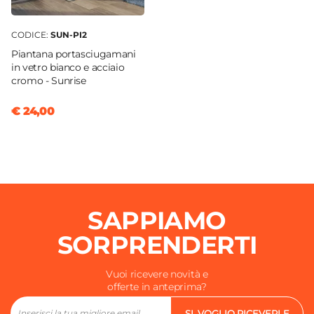
CODICE:
SUN-PI2
Piantana portasciugamani
in vetro bianco e acciaio
cromo - Sunrise
€ 24,00
SAPPIAMO
SORPRENDERTI
Vuoi ricevere novità e
offerte in anteprima?
SI, VOGLIO RICEVERLE