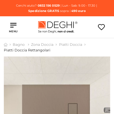
Cerchi aiuto?
0832 156 0529
| Lun - Sab: 9.00 - 17.30 |
Spedizione GRATIS
sopra i
490 euro
MENU
Bagno
Zona Doccia
Piatti Doccia
Piatti Doccia Rettangolari