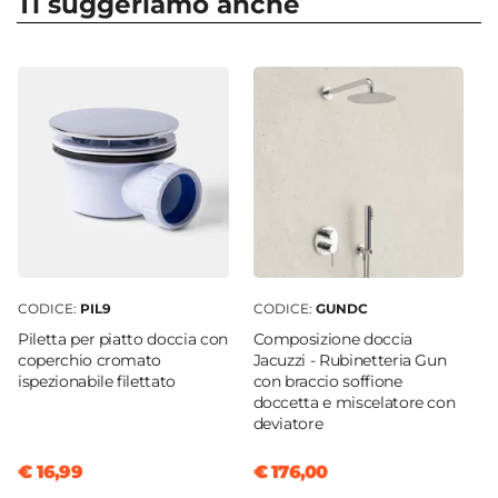
Ti suggeriamo anche
Profondità
80 cm
Altezza
2,6 cm
Installazione
Appoggio
|
Filopavimento
Riducibile
Sì
Serie
Rok
CODICE:
PIL9
CODICE:
GUNDC
Materiale
Piletta per piatto doccia con
Composizione doccia
Resina
|
Glasstone
coperchio cromato
Jacuzzi - Rubinetteria Gun
ispezionabile filettato
con braccio soffione
Colore
doccetta e miscelatore con
Cappuccino
deviatore
Superficie
€ 16,99
€ 176,00
Effetto pietra