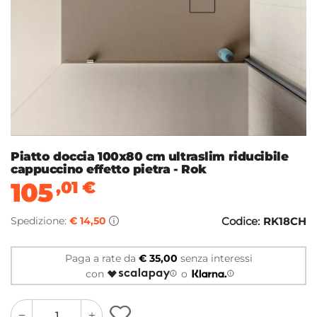
Piatto doccia 100x80 cm ultraslim riducibile
cappuccino effetto pietra - Rok
105
,01
€
Spedizione:
€ 14,50
Codice:
RK18CH
Paga a rate da
€ 35,00
senza interessi
con
o
quantity
quantity