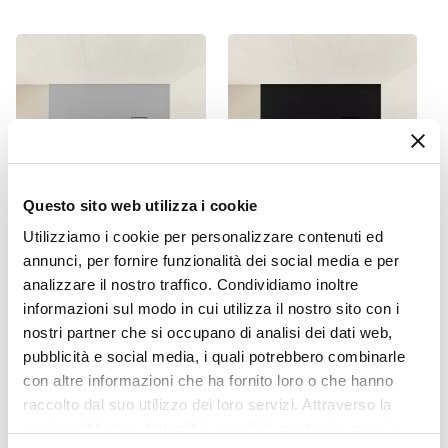
Finitura
Opaca
Posizione Scarico
Laterale
Dimensioni Scarico
Ø 90 mm
Copertura Scarico
Canalina
Questo sito web utilizza i cookie
Caratteristiche
Utilizziamo i cookie per personalizzare contenuti ed
Extra piatto
|
Antiscivolo
CODICE:
RK18G
CODICE:
RK18N
annunci, per fornire funzionalità dei social media e per
Piletta
Piatto doccia 100x80 cm
Piatto doccia 100x80 cm
analizzare il nostro traffico. Condividiamo inoltre
ultraslim riducibile grigio
ultraslim riducibile nero
Non inclusa
informazioni sul modo in cui utilizza il nostro sito con i
effetto pietra - Rok
effetto pietra - Rok
nostri partner che si occupano di analisi dei dati web,
pubblicità e social media, i quali potrebbero combinarle
€ 96,00
€ 90,00
con altre informazioni che ha fornito loro o che hanno
raccolto dal suo utilizzo dei loro servizi. Attraverso la
sezione "Mostra dettagli" è possibile gestire le proprie