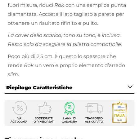
fuori misura, riduci
Rok
con una semplice punta
diamantata. Accosta il lato tagliato a parete per
ottenere un risultato rifinito e pulito.
La cover dello scarico, tono su tono, è inclusa.
Resta solo da scegliere la piletta compatibile.
Poco più di 2,5 cm, è questo lo spessore che
rende
Rok
un vero e proprio elemento d’arredo
slim
.
Riepilogo Caratteristiche
Caratteristiche
Dimensioni
80 x 100 cm
Larghezza
100 cm