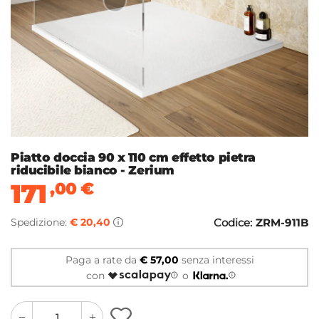
Piatto doccia 90 x 110 cm effetto pietra
riducibile bianco - Zerium
171
,00
€
Spedizione:
€ 20,40
Codice:
ZRM-911B
Paga a rate da
€ 57,00
senza interessi
con
o
quantity
quantity