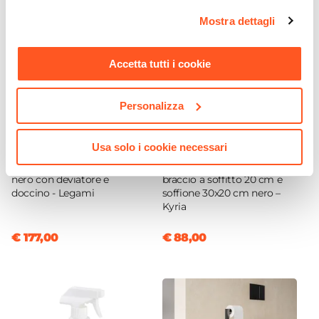
opzioni e modificare le preferenze espresse in qualsiasi
Mostra dettagli
momento. Per maggiori informazioni si invita a leggere la
nostra
Cookie Policy
.
Accetta tutti i cookie
Personalizza
CODICE:
LGM-PN
CODICE:
KYR-IBS2S2N
Usa solo i cookie necessari
Pannello doccia in alluminio
Set incasso doccia con
nero con deviatore e
braccio a soffitto 20 cm e
doccino - Legami
soffione 30x20 cm nero –
Kyria
€ 177,00
€ 88,00