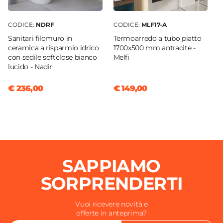
CODICE:
NDRF
CODICE:
MLF17-A
Sanitari filomuro in
Termoarredo a tubo piatto
ceramica a risparmio idrico
1700x500 mm antracite -
con sedile softclose bianco
Melfi
lucido - Nadir
€ 236,00
€ 149,00
SAPPIAMO
SORPRENDERTI
Vuoi ricevere novità e
offerte in anteprima?