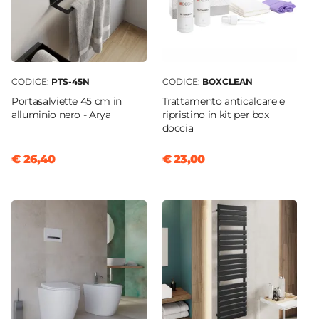
CODICE:
PTS-45N
CODICE:
BOXCLEAN
Portasalviette 45 cm in
Trattamento anticalcare e
alluminio nero - Arya
ripristino in kit per box
doccia
€ 26,40
€ 23,00