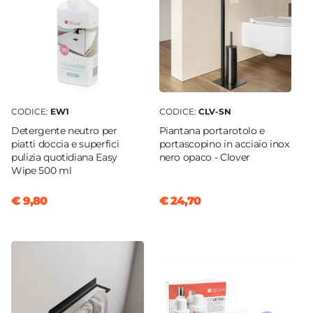
CODICE:
EW1
CODICE:
CLV-SN
Detergente neutro per
Piantana portarotolo e
piatti doccia e superfici
portascopino in acciaio inox
pulizia quotidiana Easy
nero opaco - Clover
Wipe 500 ml
€ 9,80
€ 24,70