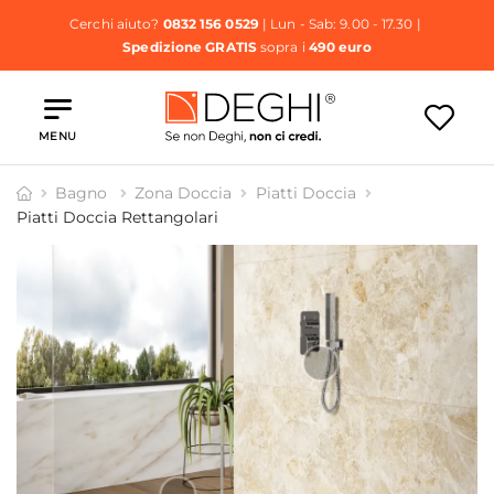
Cerchi aiuto?
0832 156 0529
| Lun - Sab: 9.00 - 17.30 |
Spedizione GRATIS
sopra i
490 euro
MENU
Bagno
Zona Doccia
Piatti Doccia
Piatti Doccia Rettangolari