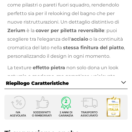
come pilastri o pareti fuori squadro, rendendolo
perfetto sia per il relooking del bagno che per
nuove ristrutturazioni. Un dettaglio distintivo di
Zerium
è la
cover per piletta reversibile
: puoi
scegliere tra l'eleganza dell'
acciaio
o la continuità
cromatica del lato nella
stessa finitura del piatto
,
personalizzando il design in ogni momento.
La texture
effetto pietra
non solo dona un look
naturale e moderno, ma garantisce un’elevata
Riepilogo Caratteristiche
resistenza e una superficie antiscivolo
sicura.
Zerium
si adatta a ogni configurazione:
Caratteristiche
scegli l’installazione in appoggio per una
Dimensioni
sostituzione rapida o la posa a filo pavimento per
90 x 110 cm
creare una doccia walk-in minimalista e senza
Larghezza
barriere. La manutenzione è semplicissima e
110 cm