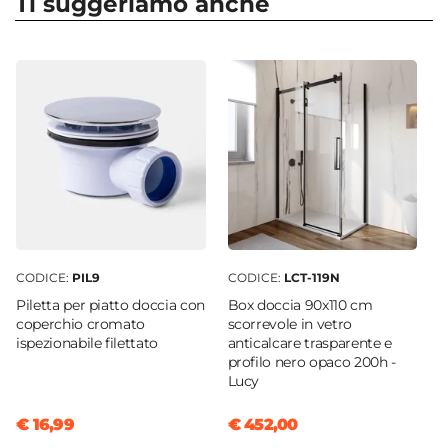
Ti suggeriamo anche
garantisce la massima igiene: basta utilizzare un
Profondità
sapone neutro per mantenere inalterata nel
90 cm
tempo la bellezza della resina.
Altezza
3 cm
Scegli
Zerium
per un bagno contemporaneo,
Installazione
funzionale e dallo stile intramontabile.
Appoggio
|
Filopavimento
Riducibile
Sì
Serie
Zerium
CODICE:
PIL9
CODICE:
LCT-119N
Materiale
Piletta per piatto doccia con
Box doccia 90x110 cm
Resina
coperchio cromato
scorrevole in vetro
ispezionabile filettato
anticalcare trasparente e
Colore
profilo nero opaco 200h -
Bianco
Lucy
Superficie
€ 16,99
€ 452,00
Effetto pietra