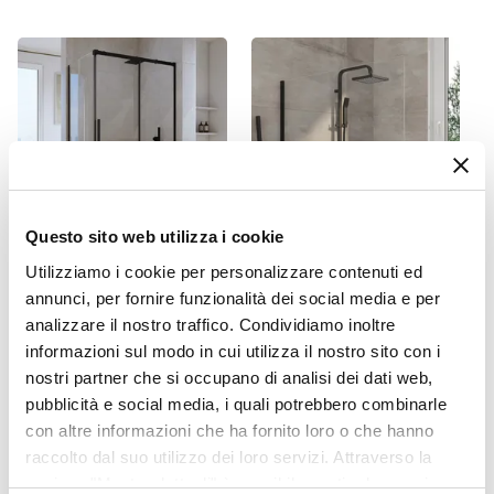
Posizione Scarico
Laterale
Dimensioni Scarico
Ø 90 mm
Copertura Scarico
Griglia
Sifone
Non incluso
Questo sito web utilizza i cookie
Piletta
Non inclusa
Utilizziamo i cookie per personalizzare contenuti ed
CODICE:
ALS-119N
CODICE:
RBN-NP
annunci, per fornire funzionalità dei social media e per
Box doccia 90x110 cm
Colonna doccia 92h cm
analizzare il nostro traffico. Condividiamo inoltre
scorrevole vetro anticalcare
nero opaco - Ribbon
8 mm trasparente profilo
informazioni sul modo in cui utilizza il nostro sito con i
nero opaco 200 h - Alissa
nostri partner che si occupano di analisi dei dati web,
pubblicità e social media, i quali potrebbero combinarle
€ 365,00
€ 91,00
con altre informazioni che ha fornito loro o che hanno
raccolto dal suo utilizzo dei loro servizi. Attraverso la
sezione "Mostra dettagli" è possibile gestire le proprie