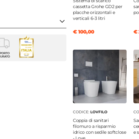
Sistema di scarico
Co
cassetta Grohe GD2 per
sa
placche orizzontali e
po
verticali 6-3 litri
€ 100,00
€ 
 di comando
golare
 pulsante
ntale
|
Verticale
m
CODICE:
LOVFILO
CO
m
Coppia di sanitari
Sa
filomuro a risparmio
ce
idrico con sedile softclose
e 
o
- Love