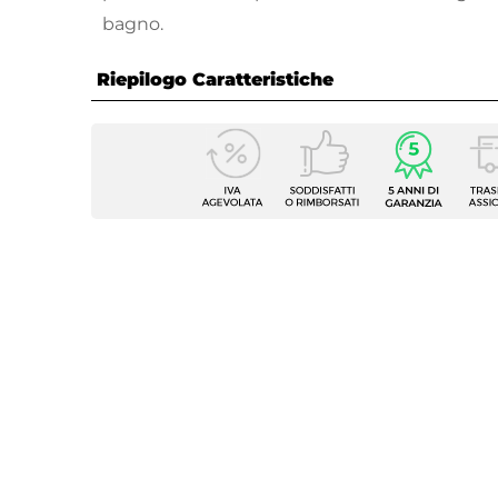
bagno.
Riepilogo Caratteristiche
Caratteristiche
Tipologia
Placca
Marca
Grohe
Serie
Skate
Forma
Rettan
Azionamento
Doppio
Installazione
Orizzo
Cassette Compatibili
Grohe
Larghezza
15,6 c
Altezza
19,7 c
Spessore
2,4 cm
Colore Placca
Bianc