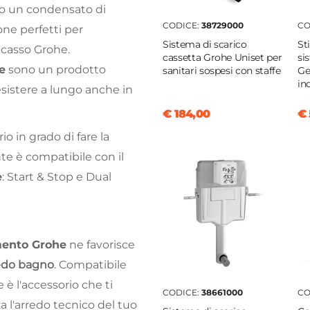
o un condensato di
CODICE:
38729000
CO
one perfetti per
Sistema di scarico
St
ncasso Grohe.
cassetta Grohe Uniset per
si
e
sono un prodotto
sanitari sospesi con staffe
Ge
in
esistere a lungo anche in
€ 184,00
€ 
o in grado di fare la
nte è compatibile con il
e
:
Start & Stop
e
Dual
mento Grohe
ne favorisce
edo bagno
. Compatibile
 è l'accessorio che ti
CODICE:
38661000
CO
 l'arredo tecnico del tuo