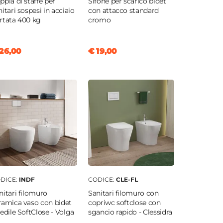
ppia di staffe per
Sifone per scarico bidet
nitari sospesi in acciaio
con attacco standard
rtata 400 kg
cromo
26,00
€ 19,00
DICE:
INDF
CODICE:
CLE-FL
nitari filomuro
Sanitari filomuro con
ramica vaso con bidet
copriwc softclose con
sedile SoftClose - Volga
sgancio rapido - Clessidra