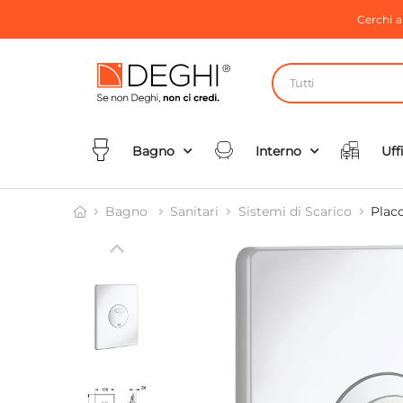
Cerchi 
Tutti
Bagno
Interno
Uff
Bagno
Sanitari
Sistemi di Scarico
Plac