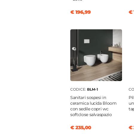
€ 196,99
€ 
o
lush
|
Start/stop
CODICE:
BLM-1
CO
Sanitari sospesi in
Pi
ceramica lucida Bloom
un
con sedile copri wc
ta
softclose salvaspazio
€ 235,00
€ 