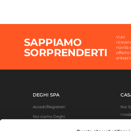
Vuoi
SAPPIAMO
ricever
novità 
SORPRENDERTI
offerte 
antepr
DEGHI SPA
CAS
Accedi/Registrati
Noi 
I nost
Noi siamo Deghi
Deghi
Politica dei prezzi
MFT -