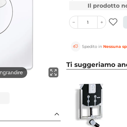
Il prodotto 
quantity
quantity
plus
minus
button
button
Spedito in
Nessuna sp
Ti suggeriamo a
⚲
ingrandire
Clicca 