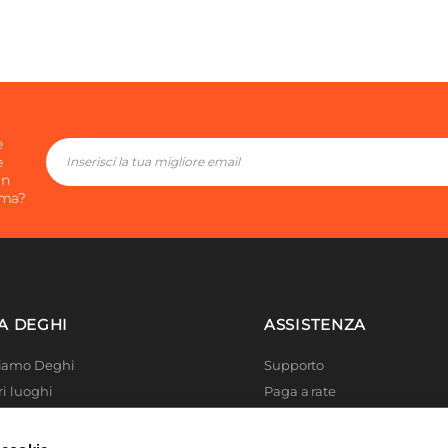
e
e
in
ima?
A DEGHI
ASSISTENZA
Siamo Deghi
Supporto
ri luoghi
Paga a rate
 4 Planet
Località disagiate
 La produzione
Agevolazioni fiscali