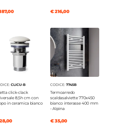
187,00
€ 216,00
DICE:
CLICU-B
CODICE:
7745B
letta click-clack
Termoarredo
iversale 8,5h cm con
scaldasalviette 770x450
ppo in ceramica bianco
bianco interasse 400 mm
- Alpina
28,00
€ 35,00