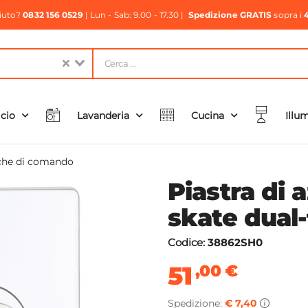
aiuto?
0832 156 0529
| Lun - Sab: 9.00 - 17.30 |
Spedizione GRATIS
sopra i
icio
Lavanderia
Cucina
Illu
che di comando
Piastra di
skate dual
Codice:
38862SH0
51
,00
€
Spedizione:
€ 7,40