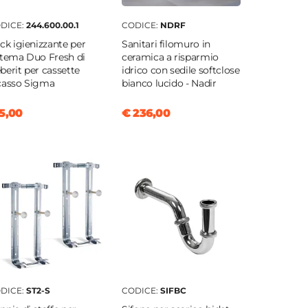
DICE:
244.600.00.1
CODICE:
NDRF
ick igienizzante per
Sanitari filomuro in
stema Duo Fresh di
ceramica a risparmio
berit per cassette
idrico con sedile softclose
casso Sigma
bianco lucido - Nadir
5,00
€ 236,00
DICE:
ST2-S
CODICE:
SIFBC