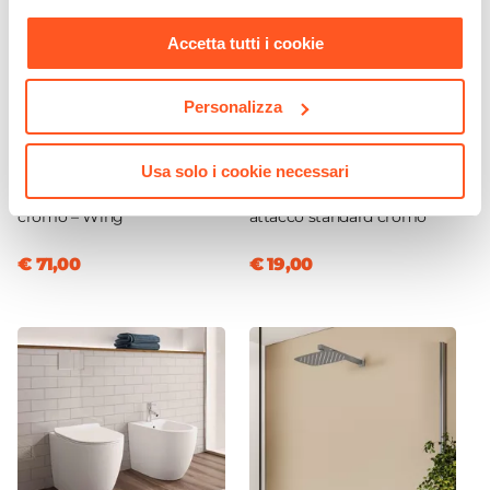
nostra
Cookie Policy
.
Accetta tutti i cookie
Personalizza
CODICE:
WNG-BD
CODICE:
SIFBC
Usa solo i cookie necessari
Miscelatore bidet 13,7h cm
Sifone per scarico bidet con
cromo – Wing
attacco standard cromo
€ 71,00
€ 19,00