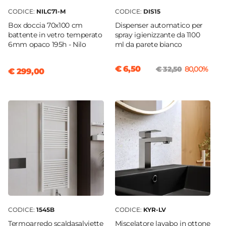
CODICE:
NILC71-M
CODICE:
DIS15
Box doccia 70x100 cm
Dispenser automatico per
battente in vetro temperato
spray igienizzante da 1100
6mm opaco 195h - Nilo
ml da parete bianco
€ 6,50
€ 32,50
80,00%
€ 299,00
CODICE:
1545B
CODICE:
KYR-LV
Termoarredo scaldasalviette
Miscelatore lavabo in ottone