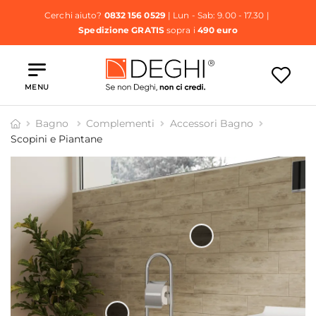
Cerchi aiuto?
0832 156 0529
| Lun - Sab: 9.00 - 17.30 |
Spedizione GRATIS
sopra i
490 euro
MENU
Bagno
Complementi
Accessori Bagno
Scopini e Piantane