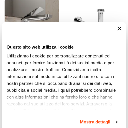
Questo sito web utilizza i cookie
Utilizziamo i cookie per personalizzare contenuti ed
CODICE:
WNG-LV
CODICE:
SIFTC
annunci, per fornire funzionalità dei social media e per
Miscelatore lavabo in ottone
Sifone di scarico tondo
analizzare il nostro traffico. Condividiamo inoltre
cromo – Wing
universale in ottone
informazioni sul modo in cui utilizza il nostro sito con i
cromato
nostri partner che si occupano di analisi dei dati web,
pubblicità e social media, i quali potrebbero combinarle
€ 71,00
€ 22,00
con altre informazioni che ha fornito loro o che hanno
raccolto dal suo utilizzo dei loro servizi. Attraverso la
sezione "Mostra dettagli" è possibile gestire le proprie
opzioni e modificare le preferenze espresse in qualsiasi
Mostra dettagli
momento. Per maggiori informazioni si invita a leggere la