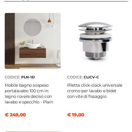
Serie
Seele
Materiale
Acciaio INOX
Colore
Cromo
Finitura
Cromata
Altezza
80 cm
CODICE:
PLN-1D
CODICE:
CLICV-C
Larghezza
Mobile bagno sospeso
Piletta click-clack universale
22 cm
portalavabo 100 cm in
cromo per lavabo e bidet
legno rovere deciso con
con vite di fissaggio
Profondità
lavabo e specchio - Plain
22 cm
Componenti
€ 249,00
€ 19,00
Porta rotolo
|
Porta scopino
|
Scopino