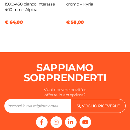
1500x450 bianco interasse
cromo – Kyria
400 mm - Alpina
€ 64,00
€ 58,00
SAPPIAMO
SORPRENDERTI
Vuoi ricevere novità e
offerte in anteprima?
SI, VOGLIO RICEVERLE