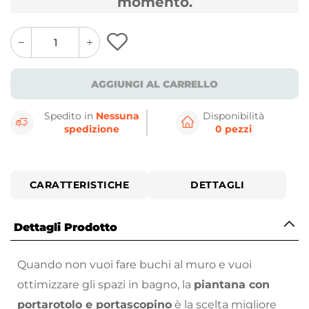
momento.
quantity
quantity
plus
minus
button
button
AGGIUNGI AL CARRELLO
Spedito in
Nessuna
Disponibilità
spedizione
0 pezzi
CARATTERISTICHE
DETTAGLI
Dettagli Prodotto
Quando non vuoi fare buchi al muro e vuoi
ottimizzare gli spazi in bagno, la
piantana con
portarotolo e portascopino
è la scelta migliore