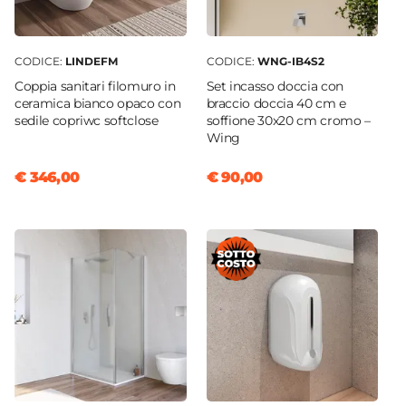
CODICE:
LINDEFM
CODICE:
WNG-IB4S2
Coppia sanitari filomuro in
Set incasso doccia con
ceramica bianco opaco con
braccio doccia 40 cm e
sedile copriwc softclose
soffione 30x20 cm cromo –
Wing
€ 346,00
€ 90,00