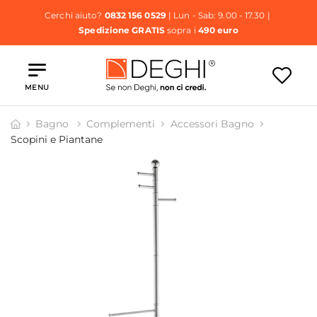
Cerchi aiuto?
0832 156 0529
| Lun - Sab: 9.00 - 17.30 |
Spedizione GRATIS
sopra i
490 euro
MENU
Bagno
Complementi
Accessori Bagno
Scopini e Piantane