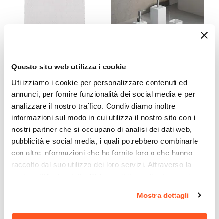
CODICE:
GLD-BC8
CODICE:
VRBN-4
Questo sito web utilizza i cookie
Telo doccia 90 x 140 cm in
Set 4 accessori da appoggio
Utilizziamo i cookie per personalizzare contenuti ed
cotone bianco - Gold
in ceramica bianco -
annunci, per fornire funzionalità dei social media e per
Verbena di Gedy
analizzare il nostro traffico. Condividiamo inoltre
informazioni sul modo in cui utilizza il nostro sito con i
€ 18,00
€ 28,00
nostri partner che si occupano di analisi dei dati web,
pubblicità e social media, i quali potrebbero combinarle
con altre informazioni che ha fornito loro o che hanno
raccolto dal suo utilizzo dei loro servizi. Attraverso la
sezione "Mostra dettagli" è possibile gestire le proprie
opzioni e modificare le preferenze espresse in qualsiasi
Mostra dettagli
momento. Per maggiori informazioni si invita a leggere la
nostra
Cookie Policy
.