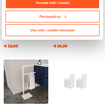
Accetta tutti i cookie
CODICE:
PLM-17X
CODICE:
LNK-SRBB
Personalizza
Scala porta salviette da
Piantana portarotolo e
parete 170 h cm in metallo
portascopino in acciaio inox
Usa solo i cookie necessari
bianco e legno di pino -
bianco e bambù naturale -
Pluma
Linky
€ 22,00
€ 26,50