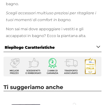
bagno.
Scegli accessori multiuso preziosi per ritagliare i
tuoi momenti di comfort in bagno.
Non sai mai dove appoggiare i vestiti e gli
accappatoi in bagno? Ecco la piantana alta.
Riepilogo Caratteristiche
Caratteristiche
Tipologia
Piantana
Installazione
Appoggio
Ti suggeriamo anche
Materiale
Acciaio
Colore