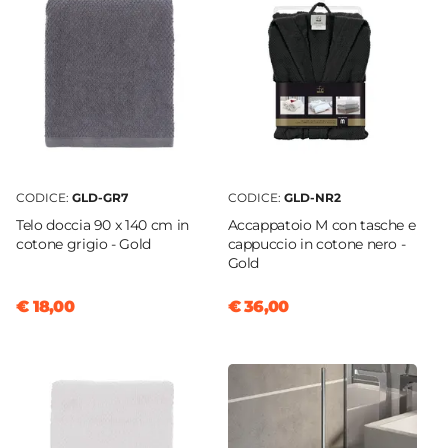
Argento
Altezza
177 cm
Larghezza
12 cm
|
32 cm
Profondità
28 cm
CODICE:
GLD-GR7
CODICE:
GLD-NR2
Caratteristiche
Telo doccia 90 x 140 cm in
Accappatoio M con tasche e
Rotazione dei bracci a 360°
cotone grigio - Gold
cappuccio in cotone nero -
Gold
Componenti
Porta asciugamani
€ 18,00
€ 36,00
Numero Bracci
6 bracci