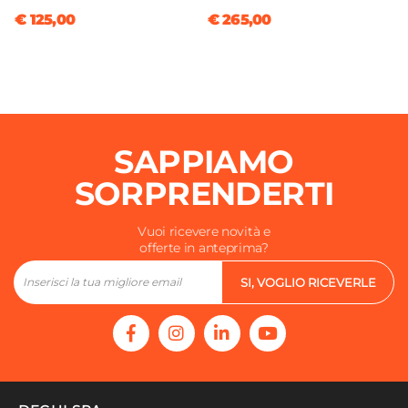
€ 125,00
€ 265,00
SAPPIAMO
SORPRENDERTI
Vuoi ricevere novità e
offerte in anteprima?
SI, VOGLIO RICEVERLE