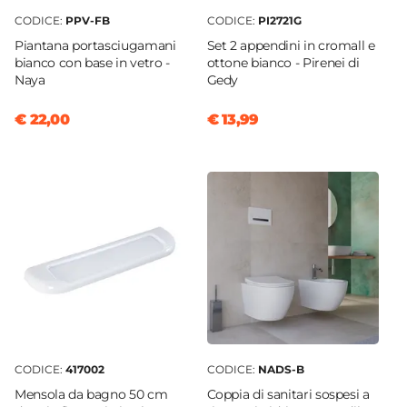
CODICE:
PPV-FB
CODICE:
PI2721G
Piantana portasciugamani
Set 2 appendini in cromall e
bianco con base in vetro -
ottone bianco - Pirenei di
Naya
Gedy
€ 22,00
€ 13,99
CODICE:
417002
CODICE:
NADS-B
Mensola da bagno 50 cm
Coppia di sanitari sospesi a