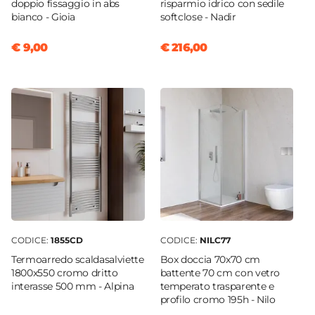
doppio fissaggio in abs
risparmio idrico con sedile
bianco - Gioia
softclose - Nadir
€ 9,00
€ 216,00
CODICE:
1855CD
CODICE:
NILC77
Termoarredo scaldasalviette
Box doccia 70x70 cm
1800x550 cromo dritto
battente 70 cm con vetro
interasse 500 mm - Alpina
temperato trasparente e
profilo cromo 195h - Nilo