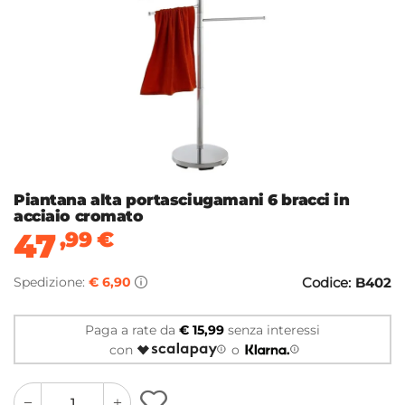
Piantana alta portasciugamani 6 bracci in
acciaio cromato
47
,99
€
Spedizione:
€ 6,90
Codice:
B402
Paga a rate da
€ 15,99
senza interessi
con
o
quantity
quantity