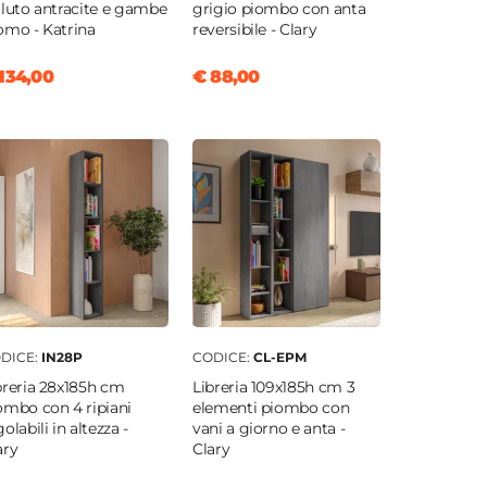
lluto antracite e gambe
grigio piombo con anta
omo - Katrina
reversibile - Clary
134,00
€ 88,00
DICE:
IN28P
CODICE:
CL-EPM
breria 28x185h cm
Libreria 109x185h cm 3
ombo con 4 ripiani
elementi piombo con
olabili in altezza -
vani a giorno e anta -
ary
Clary