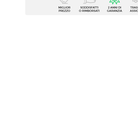
Tipologia
Pensil
Serie
Clary
Larghezza
54,9 c
Profondità
29,4 c
Altezza
50,1 c
Colore
Piomb
Materiale Struttura
Legno 
Numero Ante
1 anta
Numero Vani
2 vani
Numero Ganci
2 ganc
Portata Massima Ripiano
5 kg
Caratteristiche
Apertu
Sistema Di Apertura
A pres
Assemblato
No