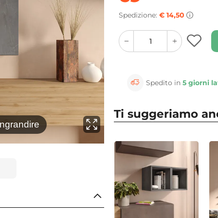
Spedizione:
€ 14,50
quantity
quantity
plus
minus
button
button
Spedito in
5 giorni la
Ti suggeriamo a
⚲
ingrandire
Clicca 