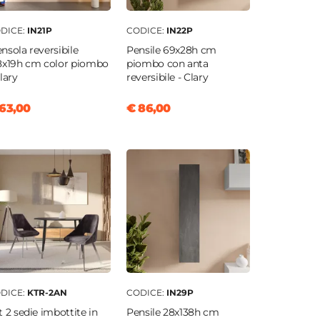
DICE:
IN21P
CODICE:
IN22P
nsola reversibile
Pensile 69x28h cm
8x19h cm color piombo
piombo con anta
Clary
reversibile - Clary
63,00
€ 86,00
DICE:
KTR-2AN
CODICE:
IN29P
t 2 sedie imbottite in
Pensile 28x138h cm