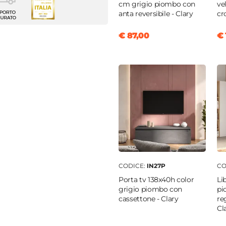
e
cm grigio piombo con
ve
anta reversibile - Clary
cr
m
€ 87,00
€ 
m
m
o
nobilitato
i
ra anta reversibile
CODICE:
IN27P
CO
a
Porta tv 138x40h color
Li
grigio piombo con
pi
cassettone - Clary
reg
Cl