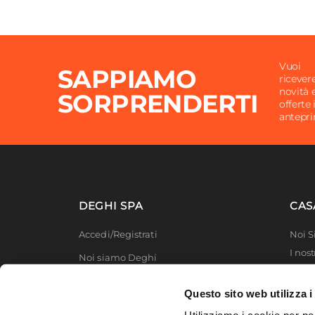
Vuoi
SAPPIAMO
ricever
novità 
SORPRENDERTI
offerte 
antepr
DEGHI SPA
CAS
Accedi/Registrati
Noi 
I nost
Noi siamo Deghi
Deghi
Politica dei prezzi
MFT -
Questo sito web utilizza i
Lavora con noi
Partn