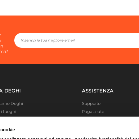
e
e
in
ima?
A DEGHI
ASSISTENZA
Siamo Deghi
Supporto
ri luoghi
Paga a rate
 4 Planet
Località disagiate
 La produzione
Agevolazioni fiscali
 cookie
er di successo
Termini e condizioni