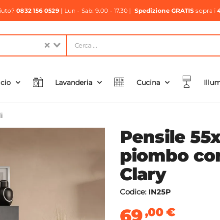
aiuto?
0832 156 0529
| Lun - Sab: 9.00 - 17.30 |
Spedizione GRATIS
sopra i
icio
Lavanderia
Cucina
Illu
i
Pensile 55
piombo con 
Clary
Codice:
IN25P
69
,00
€