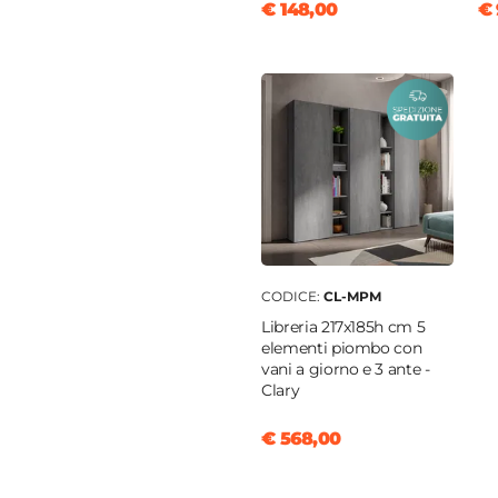
€ 148,00
€ 
CODICE:
CL-MPM
Libreria 217x185h cm 5
elementi piombo con
vani a giorno e 3 ante -
Clary
€ 568,00