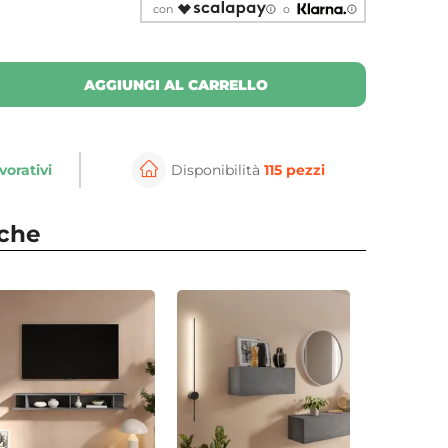
con
o
AGGIUNGI AL CARRELLO
vorativi
Disponibilità
115 pezzi
nche
⚲
per ingrandire
Cli