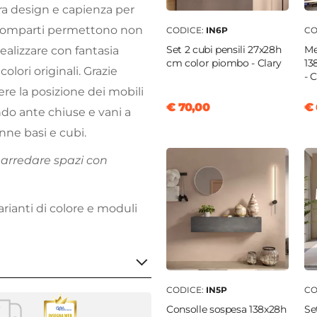
tra design e capienza per
i scomparti permettono non
CODICE:
IN6P
CO
Set 2 cubi pensili 27x28h
Me
realizzare con fantasia
cm color piombo - Clary
13
olori originali. Grazie
- 
ere la posizione dei mobili
€ 70,00
€ 
ndo ante chiuse e vani a
onne basi e cubi.
r arredare spazi con
arianti di colore e moduli
CODICE:
IN5P
CO
Consolle sospesa 138x28h
Se