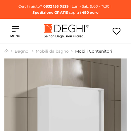
Cerchi aiuto?
0832 156 0529
| Lun - Sab: 9.00 - 17.30 |
Spedizione GRATIS
sopra i
490 euro
MENU
Bagno
Mobili da bagno
Mobili Contenitori