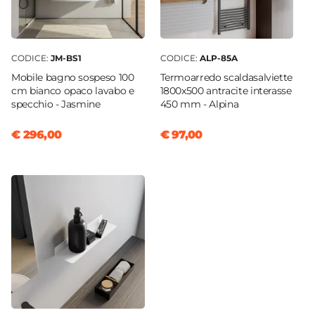
CODICE:
JM-BS1
CODICE:
ALP-85A
Mobile bagno sospeso 100
Termoarredo scaldasalviette
cm bianco opaco lavabo e
1800x500 antracite interasse
specchio - Jasmine
450 mm - Alpina
€ 296,00
€ 97,00