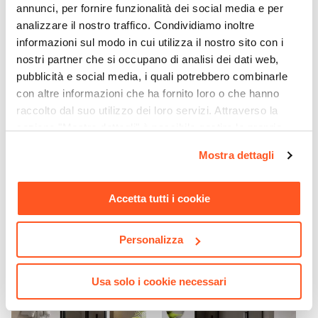
Incluso
annunci, per fornire funzionalità dei social media e per
analizzare il nostro traffico. Condividiamo inoltre
informazioni sul modo in cui utilizza il nostro sito con i
nostri partner che si occupano di analisi dei dati web,
pubblicità e social media, i quali potrebbero combinarle
con altre informazioni che ha fornito loro o che hanno
raccolto dal suo utilizzo dei loro servizi. Attraverso la
CODICE:
TLA-I28S2N
CODICE:
VIVID
sezione "Mostra dettagli" è possibile gestire le proprie
Set incasso doccia con
Sanitari sospesi ceramica
opzioni e modificare le preferenze espresse in qualsiasi
Mostra dettagli
deviatore e doccino con
lucida Vivid con sedile
momento. Per maggiori informazioni si invita a leggere la
braccio doccia 28 cm e
softclose chiusura rallentata
nostra
Cookie Policy
.
soffione 20 cm nero – Tila
Accetta tutti i cookie
€ 140,00
€ 176,00
Personalizza
Usa solo i cookie necessari