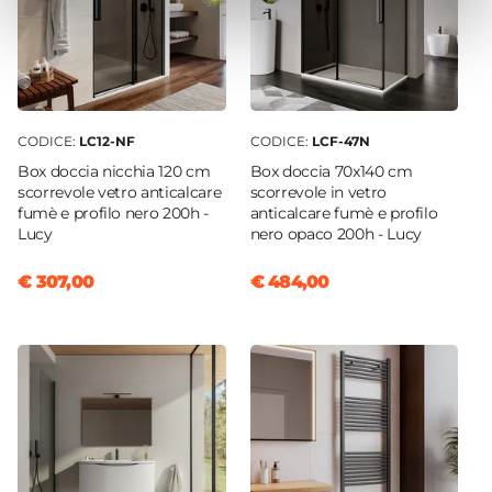
CODICE:
LC12-NF
CODICE:
LCF-47N
Box doccia nicchia 120 cm
Box doccia 70x140 cm
scorrevole vetro anticalcare
scorrevole in vetro
fumè e profilo nero 200h -
anticalcare fumè e profilo
Lucy
nero opaco 200h - Lucy
€ 307,00
€ 484,00