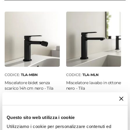
16 cm
Altezza
45 cm
Struttura
Ante
Finitura
Opaca
Materiale Mobile
Fibra di legno
CODICE:
TLA-MBN
CODICE:
TLA-MLN
Sistema Di Apertura
Miscelatore bidet senza
Miscelatore lavabo in ottone
Gola
scarico 14h cm nero - Tila
nero - Tila
Colore
€ 47,99
€ 47,99
Bianco
Caratteristiche
Installazione reversibile
Questo sito web utilizza i cookie
Kit Fissaggio A Muro
Utilizziamo i cookie per personalizzare contenuti ed