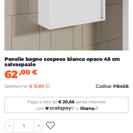
Pensile bagno sospeso bianco opaco 45 cm
salvaspazio
62
,00
€
Spedizione:
€ 12,60
Codice:
PB45B
Paga a rate da
€ 20,66
senza interessi
con
o
quantity
quantity
plus
minus
button
button