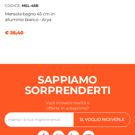
CODICE:
MSL-45B
Mensola bagno 45 cm in
alluminio bianco - Arya
€ 26,40
SAPPIAMO
SORPRENDERTI
Vuoi ricevere novità e
offerte in anteprima?
SI, VOGLIO RICEVERLE