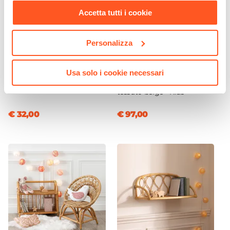
Accetta tutti i cookie
Personalizza
CODICE:
TPT-519
CODICE:
PB-B58
Tappeto rotondo 90 cm in
Poltrona orsetto per
Usa solo i cookie necessari
similpelliccia bianco - Kids
bambini 51x44h cm in
tessuto beige - Kids
€ 32,00
€ 97,00