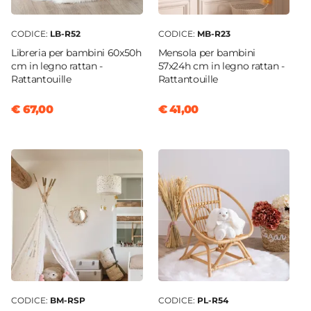
CODICE:
LB-R52
CODICE:
MB-R23
Libreria per bambini 60x50h
Mensola per bambini
cm in legno rattan -
57x24h cm in legno rattan -
Rattantouille
Rattantouille
€ 67,00
€ 41,00
CODICE:
BM-RSP
CODICE:
PL-R54