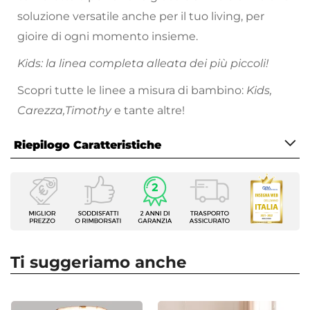
soluzione versatile anche per il tuo living, per
gioire di ogni momento insieme.
Kids: la linea completa alleata dei più piccoli!
Scopri tutte le linee a misura di bambino:
Kids,
Carezza,Timothy
e tante altre!
Riepilogo Caratteristiche
Caratteristiche
Tipologia
Giocattoli
Serie
Kids
Ti suggeriamo anche
Dimensioni
80 X 16 cm