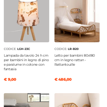
Altezza
23 cm
Per Ambienti
Interni
Materiale
Poliestere
Colore
Verde
CODICE:
LGH-23C
CODICE:
LR-B20
Lampada da tavolo 24 h cm
Letto per bambini 80x180
per bambini in legno di pino
cm in legno rattan -
e paralume in cotone con
Rattantouille
fantasia
€ 9,00
€ 486,00