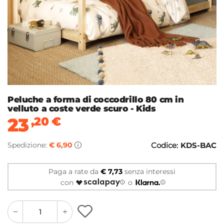
Peluche a forma di coccodrillo 80 cm in
velluto a coste verde scuro - Kids
23
,20
€
Spedizione:
€ 6,90
Codice:
KDS-BAC
Paga a rate da
€ 7,73
senza interessi
con
o
quantity
quantity
plus
minus
button
button