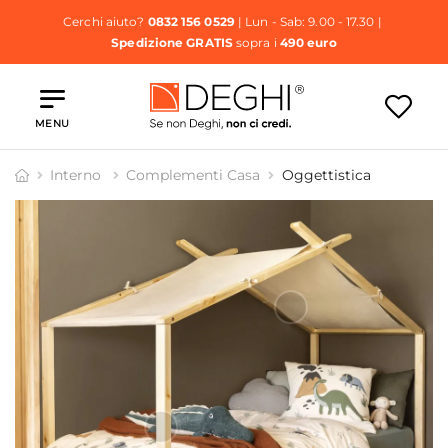
Cerchi aiuto?
0832 156 0529
| Lun - Sab: 9.00 - 17.30 |
Spedizione GRATIS
sopra i
490 euro
MENU
Interno
Complementi Casa
Oggettistica