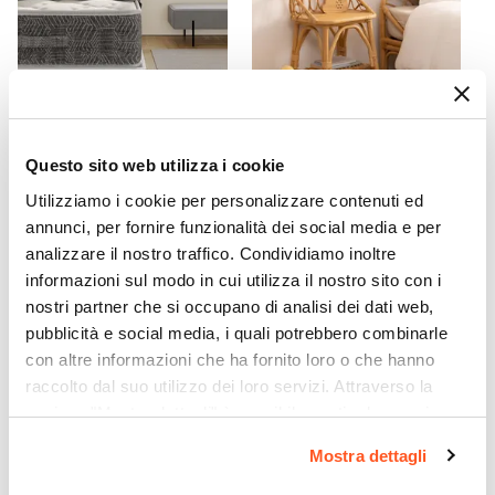
Questo sito web utilizza i cookie
CODICE:
MSP-919
CODICE:
CB-R37
Utilizziamo i cookie per personalizzare contenuti ed
Materasso singolo 90x190
Comodino per bambini
cm con doppio strato Foam
37x56h cm in legno rattan
annunci, per fornire funzionalità dei social media e per
e Memory h 25 cm -
naturale - Rattantouille
analizzare il nostro traffico. Condividiamo inoltre
Memory Sweet Plus
informazioni sul modo in cui utilizza il nostro sito con i
nostri partner che si occupano di analisi dei dati web,
€ 245,00
€ 77,99
pubblicità e social media, i quali potrebbero combinarle
con altre informazioni che ha fornito loro o che hanno
raccolto dal suo utilizzo dei loro servizi. Attraverso la
sezione "Mostra dettagli" è possibile gestire le proprie
opzioni e modificare le preferenze espresse in qualsiasi
Mostra dettagli
momento. Per maggiori informazioni si invita a leggere la
nostra
Cookie Policy
.