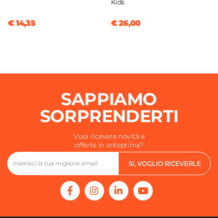
Kids
€ 14,35
€ 26,00
SAPPIAMO
SORPRENDERTI
Vuoi ricevere novità e
offerte in anteprima?
SI, VOGLIO RICEVERLE