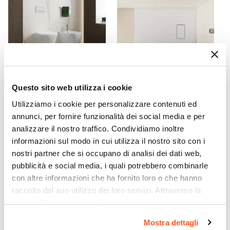
ABS
Colore
Cromo
Finitura
Satinata
Doccino
Questo sito web utilizza i cookie
CODICE:
CLE-SSP
CODICE:
RK18B
Incluso
Utilizziamo i cookie per personalizzare contenuti ed
Coppia di sanitari sospesi
Piatto doccia 100x80 cm
Caratteristiche
annunci, per fornire funzionalità dei social media e per
con sedile softclose a
ultraslim riducibile bianco
Termostatico
|
Getti Idromassaggio
sgancio rapido Clessidra
effetto pietra - Rok
analizzare il nostro traffico. Condividiamo inoltre
informazioni sul modo in cui utilizza il nostro sito con i
€ 196,01
€ 90,00
nostri partner che si occupano di analisi dei dati web,
pubblicità e social media, i quali potrebbero combinarle
con altre informazioni che ha fornito loro o che hanno
raccolto dal suo utilizzo dei loro servizi. Attraverso la
sezione "Mostra dettagli" è possibile gestire le proprie
opzioni e modificare le preferenze espresse in qualsiasi
Mostra dettagli
momento. Per maggiori informazioni si invita a leggere la