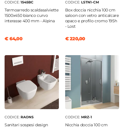
CODICE:
1545BC
CODICE:
LSTN1-CM
Termoarredo scaldasalviette
Box doccia nicchia 100 cm
1500x450 bianco curvo
saloon con vetro anticalcare
interasse 400 mm - Alpina
opaco e profilo cromo 195h
- Lost
€ 64,00
€ 220,00
CODICE:
RAONS
CODICE:
MRZ-1
Sanitari sospesi design
Nicchia doccia 100 cm