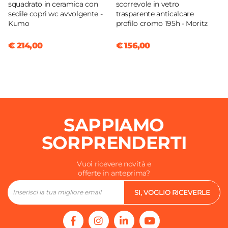
squadrato in ceramica con
scorrevole in vetro
sedile copri wc avvolgente -
trasparente anticalcare
Kumo
profilo cromo 195h - Moritz
€ 214,00
€ 156,00
SAPPIAMO
SORPRENDERTI
Vuoi ricevere novità e
offerte in anteprima?
SI, VOGLIO RICEVERLE