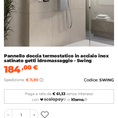
Pannello doccia termostatico in acciaio inox
satinato getti idromassaggio - Swing
184
,00
€
Spedizione:
€ 11,90
Codice:
SWING
Paga a rate da
€ 61,33
senza interessi
con
o
quantity
quantity
plus
minus