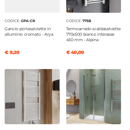
CODICE:
GPA-CR
CODICE:
775B
Gancio portasalviette in
Termoarredo scaldasalviette
alluminio cromato - Arya
770x500 bianco interasse
450 mm - Alpina
€ 9,20
€ 40,00