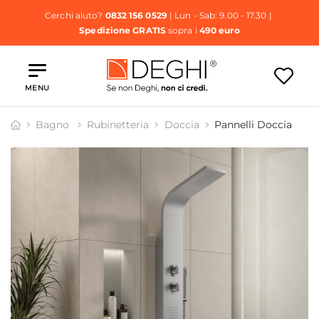
Cerchi aiuto?
0832 156 0529
| Lun - Sab: 9.00 - 17.30 |
Spedizione GRATIS
sopra i
490 euro
MENU
Bagno
Rubinetteria
Doccia
Pannelli Doccia