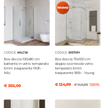
Deviatore
3 Vie
Azionamento
Leva monocomando
Altezza
117 cm
Larghezza Pannello
20 cm
CODICE:
NILC18
CODICE:
510710Y
Ingombro Massimo
Box doccia 100x80 cm
Box doccia 70x100 cm
45 cm
battente in vetro temperato
doppio scorrevole vetro
6mm trasparente 190h -
temperato 6mm
Profondità Pannello
Nilo
trasparente 185h - Young
7 cm
Interasse Miscelatore
€ 124,99
€ 145,00
13,80%
€ 302,00
15 cm
|
17 cm
Materiale
Acciaio INOX
Materiale Ugelli