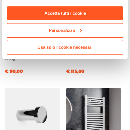
nostra
Cookie Policy
.
Accetta tutti i cookie
Personalizza
CODICE:
WNG-IB4S2
CODICE:
KYR-LB
Set incasso doccia con
Set miscelatore lavabo e
Usa solo i cookie necessari
braccio doccia 40 cm e
bidet cromo – Kyria
soffione 30x20 cm cromo –
Wing
€ 90,00
€ 115,00