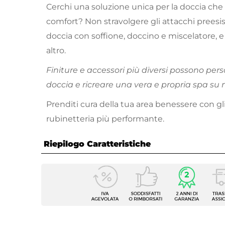
Cerchi una soluzione unica per la doccia che
comfort? Non stravolgere gli attacchi preesis
doccia con soffione, doccino e miscelatore, e
altro.
Finiture e accessori più diversi possono pers
doccia e ricreare una vera e propria spa su 
Prenditi cura della tua area benessere con gli
rubinetteria più performante.
Riepilogo Caratteristiche
Caratteristiche
Tipologia
Pannel
Serie
Alaska
Installazione
A mur