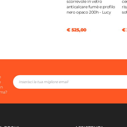
scorrevole in vetro
ce
anticalcare fumè e profilo
ri
nero opaco 200h - Lucy
so
€ 525,00
€ 
e
e
in
ima?