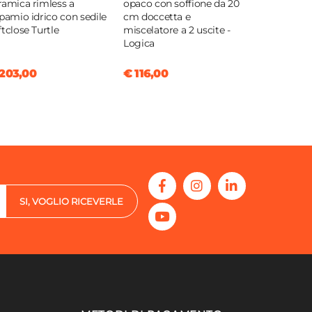
ramica rimless a
opaco con soffione da 20
spamio idrico con sedile
cm doccetta e
ftclose Turtle
miscelatore a 2 uscite -
Logica
203,00
€ 116,00
SI, VOGLIO RICEVERLE