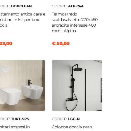
DICE:
BOXCLEAN
CODICE:
ALP-74A
attamento anticalcare e
Termoarredo
pristino in kit per box
scaldasalviette 770x450
ccia
antracite interasse 400
mm - Alpina
23,00
€ 50,00
DICE:
TURT-SPS
CODICE:
LGC-N
nitari sospesi in
Colonna doccia nero