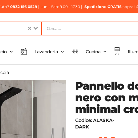
aiuto?
0832 156 0529
| Lun - Sab: 9.00 - 17.30 |
Spedizione GRATIS
sopra i
icio
Lavanderia
Cucina
Illu
ccia
Pannello do
nero con m
minimal cr
Codice:
ALASKA-
DARK