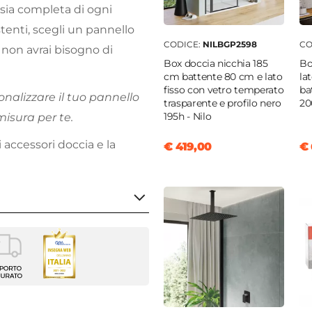
 sia completa di ogni
tenti, scegli un pannello
CODICE:
NILBGP2598
CO
 non avrai bisogno di
Box doccia nicchia 185
Bo
cm battente 80 cm e lato
la
fisso con vetro temperato
ba
onalizzare il tuo pannello
trasparente e profilo nero
20
195h - Nilo
misura per te.
 accessori doccia e la
€ 419,00
€ 
lo Doccia
 Dark
o