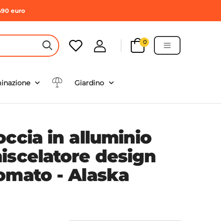
490 euro
0
HEADER SEARCH BUTTON
minazione
Giardino
ccia in alluminio
iscelatore design
omato - Alaska