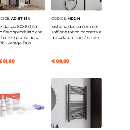
DICE:
AD-ST-18N
CODICE:
MD2-N
x doccia 80X100 cm
Sistema doccia nero con
to fisso specchiato con
soffione tondo doccetta e
ttente e profilo nero
miscelatore con 2 uscite
0h - Artego Duo
601,00
€ 88,00