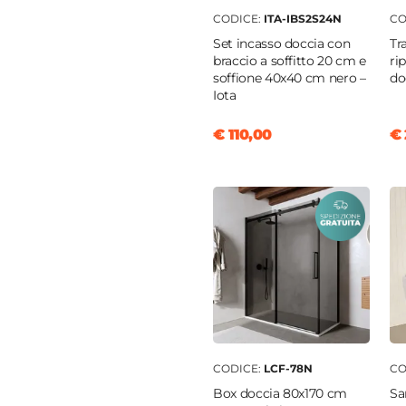
CODICE:
ITA-IBS2S24N
CO
monocomando
Set incasso doccia con
Tr
m
braccio a soffitto 20 cm e
ri
soffione 40x40 cm nero –
do
Iota
€ 110,00
€ 
nio
|
Metallo
o
etto
|
Getti
assaggio
CODICE:
LCF-78N
CO
Box doccia 80x170 cm
Sa