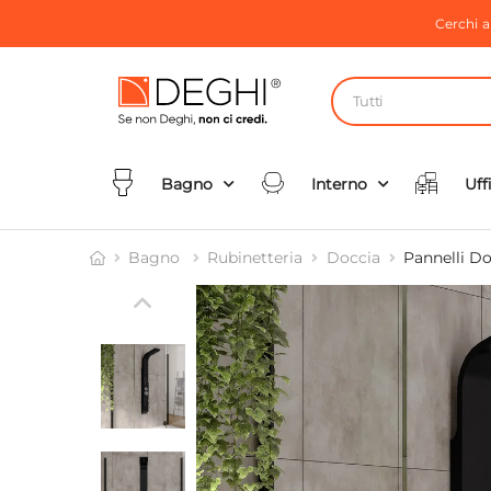
Cerchi 
Tutti
Bagno
Interno
Uff
Bagno
Rubinetteria
Doccia
Pannelli Do