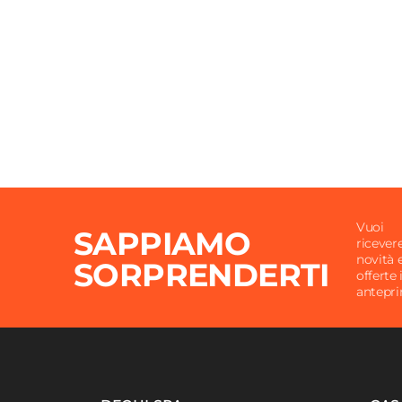
Vuoi
SAPPIAMO
ricever
novità 
SORPRENDERTI
offerte 
antepr