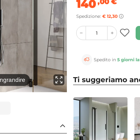
140
,00
€
Spedizione:
€ 12,30
quantity
quantity
plus
minus
button
button
Spedito in
5 giorni la
Ti suggeriamo a
⚲
ingrandire
Clicca 