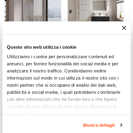
Materiale Ugelli
ABS
Colore
Cromo
Doccino
Incluso
Questo sito web utilizza i cookie
Caratteristiche
CODICE:
FX-D885C
CODICE:
CK-12N
Utilizziamo i cookie per personalizzare contenuti ed
Getti Idromassaggio
|
Multigetto
Box doccia 80x85 cm
Mobile bagno sospeso con
annunci, per fornire funzionalità dei social media e per
doppio soffietto vetro
cassetti 100 cm nero opaco
analizzare il nostro traffico. Condividiamo inoltre
anticalcare trasparente
con lavabo - Cuki
profilo cromo 195h - Flexy
informazioni sul modo in cui utilizza il nostro sito con i
nostri partner che si occupano di analisi dei dati web,
€ 453,00
€ 215,00
pubblicità e social media, i quali potrebbero combinarle
con altre informazioni che ha fornito loro o che hanno
raccolto dal suo utilizzo dei loro servizi. Attraverso la
sezione "Mostra dettagli" è possibile gestire le proprie
opzioni e modificare le preferenze espresse in qualsiasi
Mostra dettagli
momento. Per maggiori informazioni si invita a leggere la