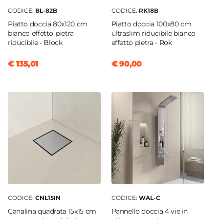
CODICE:
BL-82B
CODICE:
RK18B
Piatto doccia 80x120 cm
Piatto doccia 100x80 cm
bianco effetto pietra
ultraslim riducibile bianco
riducibile - Block
effetto pietra - Rok
€ 135,01
€ 90,00
CODICE:
CNL15IN
CODICE:
WAL-C
Canalina quadrata 15x15 cm
Pannello doccia 4 vie in