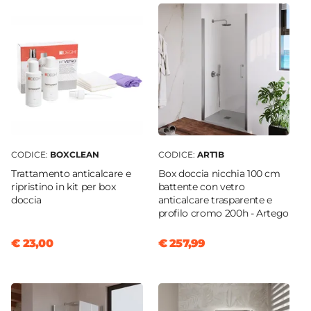
Deviatore
3 Vie
Azionamento
Leva monocomando
Altezza
125 cm
Larghezza Pannello
16 cm
CODICE:
BOXCLEAN
CODICE:
ART1B
Ingombro Massimo
Trattamento anticalcare e
Box doccia nicchia 100 cm
50 cm
ripristino in kit per box
battente con vetro
doccia
anticalcare trasparente e
Profondità Pannello
profilo cromo 200h - Artego
7 cm
Interasse Miscelatore
€ 23,00
€ 257,99
10 cm
Materiale
Acciaio INOX