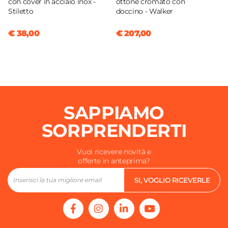
con cover in acciaio inox -
ottone cromato con
Stiletto
doccino - Walker
€ 38,00
€ 207,00
SAPPIAMO
SORPRENDERTI
Vuoi ricevere novità e
offerte in anteprima?
SI, VOGLIO RICEVERLE