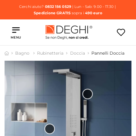
Cerchi aiuto?
0832 156 0529
| Lun - Sab: 9.00 - 17.30 |
Spedizione GRATIS
sopra i
490 euro
MENU
Bagno
Rubinetteria
Doccia
Pannelli Doccia