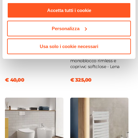
nostra
Cookie Policy
.
Accetta tutti i cookie
Personalizza
CODICE:
LIR-BD
CODICE:
LENAMB-R
Usa solo i cookie necessari
Miscelatore bidet con
Sanitari filomuro in
scarico 12,1h cm cromo – Lir
ceramica con wc
monoblocco rimless e
copriwc softclose - Lena
€ 40,00
€ 325,00