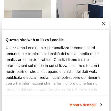
Materiale Doccino
Ottone
Colore
Tortora
Doccino
Incluso
Questo sito web utilizza i cookie
Caratteristiche
Utilizziamo i cookie per personalizzare contenuti ed
Portasapone
|
Termostatico
|
Multigetto
|
CODICE:
RK17G
CODICE:
PPA-CB
annunci, per fornire funzionalità dei social media e per
Getti Idromassaggio
|
A Cascata
Piatto doccia 100x70 cm
Piantana portasciugamani
analizzare il nostro traffico. Condividiamo inoltre
ultraslim riducibile grigio
in acciaio inox cromo e base
informazioni sul modo in cui utilizza il nostro sito con i
effetto pietra - Rok
in vetro bianco - Naya
nostri partner che si occupano di analisi dei dati web,
pubblicità e social media, i quali potrebbero combinarle
€ 82,00
€ 22,00
con altre informazioni che ha fornito loro o che hanno
raccolto dal suo utilizzo dei loro servizi. Attraverso la
sezione "Mostra dettagli" è possibile gestire le proprie
opzioni e modificare le preferenze espresse in qualsiasi
Mostra dettagli
momento. Per maggiori informazioni si invita a leggere la