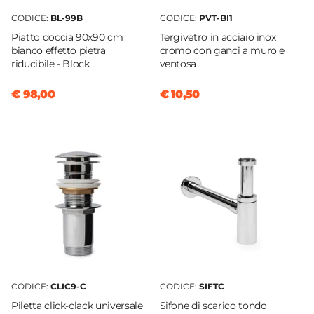
CODICE:
BL-99B
CODICE:
PVT-BI1
Piatto doccia 90x90 cm
Tergivetro in acciaio inox
bianco effetto pietra
cromo con ganci a muro e
riducibile - Block
ventosa
€ 98,00
€ 10,50
CODICE:
CLIC9-C
CODICE:
SIFTC
Piletta click-clack universale
Sifone di scarico tondo