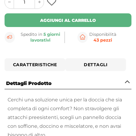
quantity
quantity
plus
minus
button
button
AGGIUNGI AL CARRELLO
Spedito in
5 giorni
Disponibilità
lavorativi
43 pezzi
CARATTERISTICHE
DETTAGLI
Dettagli Prodotto
Cerchi una soluzione unica per la doccia che sia
completa di ogni comfort? Non stravolgere gli
attacchi preesistenti, scegli un pannello doccia
con soffione, doccino e miscelatore, e non avrai
bisogno di altro.