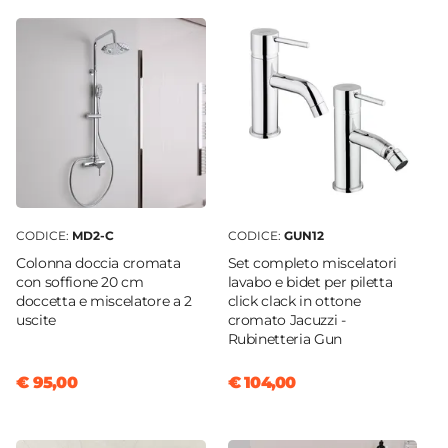
A muro
Deviatore
3 Vie
Azionamento
Leva monocomando
Altezza
150 cm
Larghezza Pannello
24,5 cm
CODICE:
MD2-C
CODICE:
GUN12
Ingombro Massimo
Colonna doccia cromata
Set completo miscelatori
51 cm
con soffione 20 cm
lavabo e bidet per piletta
doccetta e miscelatore a 2
click clack in ottone
Profondità Pannello
uscite
cromato Jacuzzi -
7,2 cm
Rubinetteria Gun
Interasse Miscelatore
€ 95,00
€ 104,00
17 cm
Materiale
Alluminio