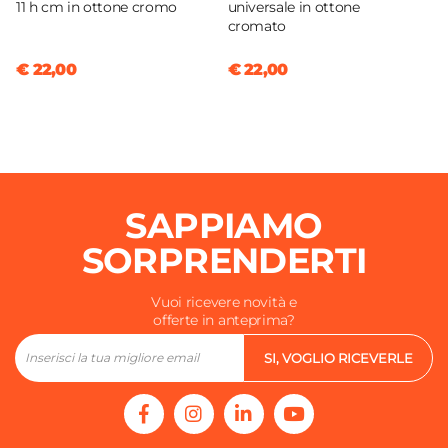
11 h cm in ottone cromo
universale in ottone
cromato
€ 22,00
€ 22,00
SAPPIAMO
SORPRENDERTI
Vuoi ricevere novità e
offerte in anteprima?
SI, VOGLIO RICEVERLE