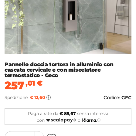
Pannello doccia tortora in alluminio con
cascata cervicale e con miscelatore
termostatico - Geco
257
,01
€
Spedizione:
€ 12,60
Codice:
GEC
Paga a rate da
€ 85,67
senza interessi
con
o