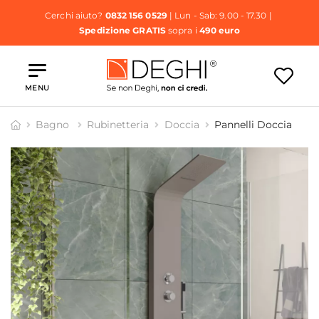
Cerchi aiuto?
0832 156 0529
| Lun - Sab: 9.00 - 17.30 |
Spedizione GRATIS
sopra i
490 euro
MENU
Bagno
Rubinetteria
Doccia
Pannelli Doccia