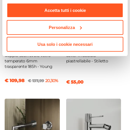
nostra
Cookie Policy
.
Accetta tutti i cookie
Personalizza
CODICE:
510690Y
CODICE:
CNL11P
Usa solo i cookie necessari
Box doccia 70x90 cm
Canalina doccia 110 cm
doppio scorrevole vetro
cover in acciaio
temperato 6mm
piastrellabile - Stiletto
trasparente 185h - Young
€ 109,98
€ 137,99
20,30%
€ 55,00