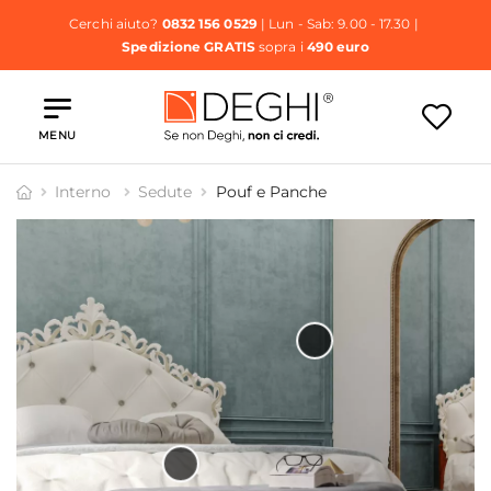
Cerchi aiuto?
0832 156 0529
| Lun - Sab: 9.00 - 17.30 |
Spedizione GRATIS
sopra i
490 euro
MENU
Interno
Sedute
Pouf e Panche