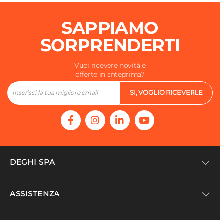
Portata (Kg)
SAPPIAMO
130 kg
SORPRENDERTI
Vuoi ricevere novità e
offerte in anteprima?
SI, VOGLIO RICEVERLE
DEGHI SPA
Accedi/Registrati
ASSISTENZA
Noi siamo Deghi
Politica dei prezzi