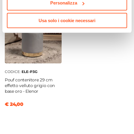
Mezzaluna
Personalizza
Dimensioni
125 x 42 cm
Usa solo i cookie necessari
Altezza
48 cm
Materiale Gambe
Rubber wood
Materiale
Poliestere
|
Velluto
CODICE:
ELE-P3G
Colore Gambe
Pouf contenitore 29 cm
Grigio
|
Legno
effetto velluto grigio con
base oro - Elenor
Colore
Grigio scuro
€ 24,00
Trama
Trapuntato
Finitura
Anticata