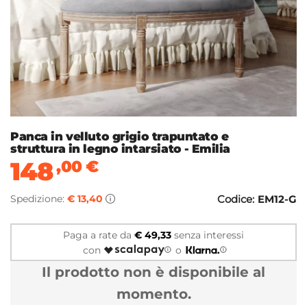
Panca in velluto grigio trapuntato e
struttura in legno intarsiato - Emilia
148
,00
€
Spedizione:
€ 13,40
Codice:
EM12-G
Paga a rate da
€ 49,33
senza interessi
con
o
Il prodotto non è disponibile al
momento.