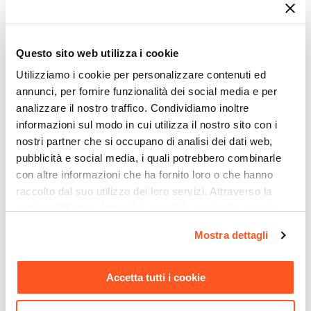
accostano al telaio in legno anticato. Completa il
look classico dei tuoi ambienti o osa accostando
Emilia
ad arredi contemporanei.
Questo sito web utilizza i cookie
Scatena la fantasia in casa, combina passato e
Utilizziamo i cookie per personalizzare contenuti ed
presente con scelte d’arredo che parlino di te.
annunci, per fornire funzionalità dei social media e per
analizzare il nostro traffico. Condividiamo inoltre
In cerca di armonia? Le forme arrotondate degli
informazioni sul modo in cui utilizza il nostro sito con i
elementi d’arredo
Emilia
sono pensate per te
.
nostri partner che si occupano di analisi dei dati web,
pubblicità e social media, i quali potrebbero combinarle
Riepilogo Caratteristiche
con altre informazioni che ha fornito loro o che hanno
raccolto dal suo utilizzo dei loro servizi. Attraverso la
Caratteristiche
sezione "Mostra dettagli" è possibile gestire le proprie
Tipologia
opzioni e modificare le preferenze espresse in qualsiasi
Mostra dettagli
momento. Per maggiori informazioni si invita a leggere la
Panca
nostra
Cookie Policy
.
Serie
Accetta tutti i cookie
Emilia
Ti suggeriamo anche
Forma Base