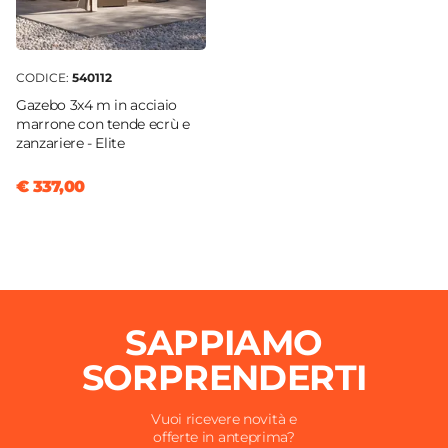
CODICE:
540112
Gazebo 3x4 m in acciaio
marrone con tende ecrù e
zanzariere - Elite
€ 337,00
SAPPIAMO
SORPRENDERTI
Vuoi ricevere novità e
offerte in anteprima?