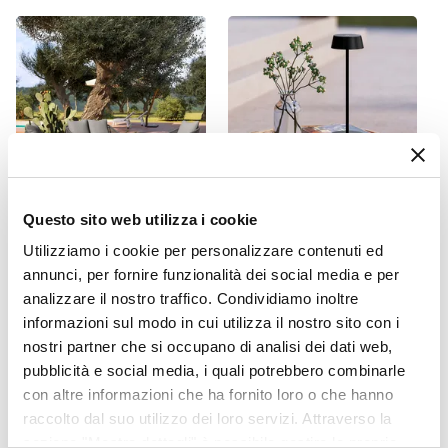
460 lm
Temperatura
4000 K
Fonte Di Luce
LED
Numero Punti Luce
1
Alimentazione
220 - 240 V
Questo sito web utilizza i cookie
CODICE:
PRM-2GE
CODICE:
DA-K15
Caratteristiche
Utilizziamo i cookie per personalizzare contenuti ed
Set relax 4 posti in acciaio e
Lampada LED da tavolo
Angolo di luce 120°
|
Driver incluso
|
Grado di
annunci, per fornire funzionalità dei social media e per
corda grigio con cuscini -
portatile in alluminio nero -
Primrose
Daikiri
analizzare il nostro traffico. Condividiamo inoltre
protezione IP44
|
Led SMD incluso
|
Paralume
informazioni sul modo in cui utilizza il nostro sito con i
orientabile
€ 409,00
€ 38,00
nostri partner che si occupano di analisi dei dati web,
Materiale Struttura
pubblicità e social media, i quali potrebbero combinarle
Alluminio
con altre informazioni che ha fornito loro o che hanno
Altezza
raccolto dal suo utilizzo dei loro servizi. Attraverso la
70 cm
sezione "Mostra dettagli" è possibile gestire le proprie