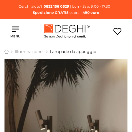
Cerchi aiuto?
0832 156 0529
| Lun - Sab: 9.00 - 17.30 |
Spedizione GRATIS
sopra i
490 euro
MENU
Illuminazione
Lampade da appoggio