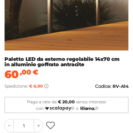
Paletto LED da esterno regolabile 14x70 cm
in alluminio goffrato antracite
60
,00
€
Spedizione:
€ 6,90
Codice:
RV-A14
Paga a rate da
€ 20,00
senza interessi
con
o
quantity
quantity
plus
minus
button
button