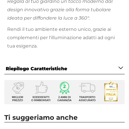
Regala al tuo giardino un tocco moderno dal
design innovativo grazie alla forma tubolare
ideata per diffondere la luce a 360°.
Rendi il tuo ambiente esterno unico, grazie ai
complementi per l'illuminazione adatti ad ogni
tua esigenza.
Riepilogo Caratteristiche
Caratteristiche
Tipologia
Lampada da terra
Wattaggio Massimo
5,3 W
Ti suggeriamo anche
Luminosità