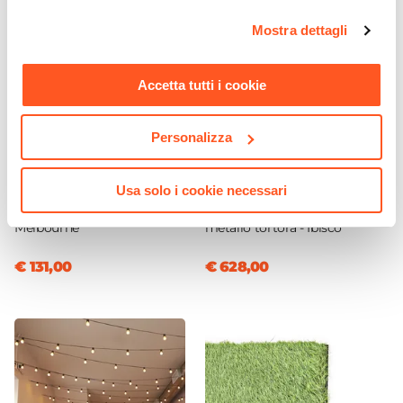
Dimensioni Struttura
opzioni e modificare le preferenze espresse in qualsiasi
Mostra dettagli
momento. Per maggiori informazioni si invita a leggere la
Ø 14 cm
nostra
Cookie Policy
.
Colore LED
Accetta tutti i cookie
Bianco naturale
Colore
Antracite
Personalizza
CODICE:
AS-76BN
CODICE:
BSC-2TR
Destinazione D'uso
Vaso da esterno 100x30 h
Set pranzo tavolo 180x90
Esterno
Usa solo i cookie necessari
cm tutta capienza in
cm top effetto legno e 6
polietilene tortora -
sedie con braccioli in
Melbourne
metallo tortora - Ibisco
€ 131,00
€ 628,00