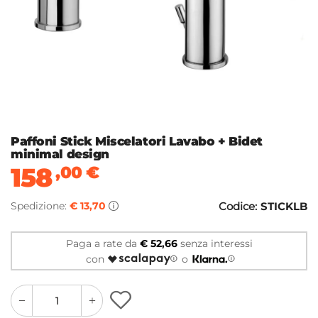
Paffoni Stick Miscelatori Lavabo + Bidet
minimal design
158
,00
€
Spedizione:
€ 13,70
Codice:
STICKLB
Paga a rate da
€ 52,66
senza interessi
con
o
quantity
quantity
plus
minus
button
button