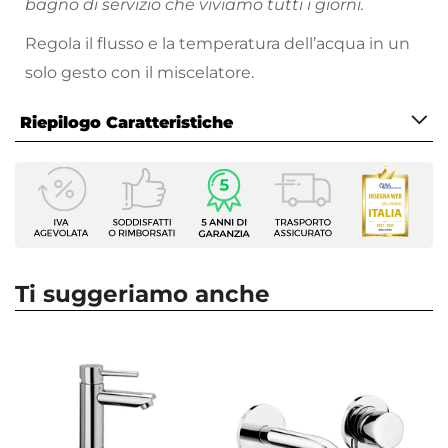
bagno di servizio che viviamo tutti i giorni.
Regola il flusso e la temperatura dell’acqua in un
solo gesto con il miscelatore.
Riepilogo Caratteristiche
Caratteristiche Generali
Tipologia Set
Lavabo - Bidet
Numero Elementi
2 elementi
Ti suggeriamo anche
Marca
Paffoni
Serie
Stick
Colore
Cromo