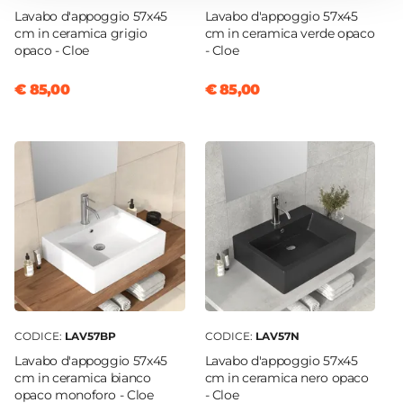
Portata L/min
Lavabo d'appoggio 57x45
Lavabo d'appoggio 57x45
cm in ceramica grigio
cm in ceramica verde opaco
16 L/min
opaco - Cloe
- Cloe
Tipo Cartuccia
Ceramica
€ 85,00
€ 85,00
Caratteristiche Miscelatore Bidet
Colore
Cromo
Azionamento
Leva monocomando
Altezza
15,7 cm
Sezione Base
Ø 5,2 cm
Attacchi
CODICE:
LAV57BP
CODICE:
LAV57N
G3/8"
Lavabo d'appoggio 57x45
Lavabo d'appoggio 57x45
Finitura
cm in ceramica bianco
cm in ceramica nero opaco
opaco monoforo - Cloe
- Cloe
Cromata