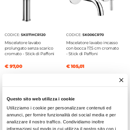
Finitura
Cromata
Materiale
Ottone
CODICE:
SK071HCR120
CODICE:
SK006CR70
Installazione
Miscelatore lavabo
Miscelatore lavabo incasso
Bidet
|
Lavabo
prolungato senza scarico
con bocca 17,5 cm cromato
Caratteristiche Miscelatore Lavabo
cromato - Stick di Paffoni
- Stick di Paffoni
Tipologia
€ 97,00
€ 105,01
Miscelatore lavabo
Colore
Cromo
Azionamento
Questo sito web utilizza i cookie
Leva monocomando
Altezza
Utilizziamo i cookie per personalizzare contenuti ed
annunci, per fornire funzionalità dei social media e per
15,7 cm
analizzare il nostro traffico. Condividiamo inoltre
Sezione Base
informazioni sul modo in cui utilizza il nostro sito con i