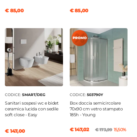
Lunghezza Canna
€ 85,00
€ 85,00
12 cm
Materiale
Ottone
Scarico
Per scarico a salterello
Installazione
Monoforo
Flessibili Di Collegamento
Inclusi
Piletta
CODICE:
SMART/DEG
CODICE:
503790Y
Inclusa
Sanitari sospesi wc e bidet
Box doccia semicircolare
Portata L/min
ceramica lucida con sedile
70x90 cm vetro stampato
17,3 L/min
soft close - Easy
185h - Young
Tipo Cartuccia
€ 147,02
€ 173,99
15,50%
€ 147,00
Ceramica