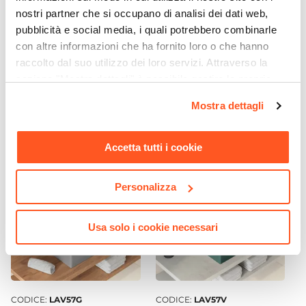
Ø 5,2 cm
nostri partner che si occupano di analisi dei dati web,
Lunghezza Canna
pubblicità e social media, i quali potrebbero combinarle
CODICE:
SK015CR
CODICE:
LAV27
11,1 cm
con altre informazioni che ha fornito loro o che hanno
Miscelatore incasso doccia
Lavabo d'appoggio 57x45
Materiale
raccolto dal suo utilizzo dei loro servizi. Attraverso la
con deviatore cromato -
cm in ceramica bianco
Ottone
sezione "Mostra dettagli" è possibile gestire le proprie
Stick di Paffoni
lucido monoforo - Cloe
Installazione
opzioni e modificare le preferenze espresse in qualsiasi
Mostra dettagli
€ 103,00
€ 77,01
momento. Per maggiori informazioni si invita a leggere la
Monoforo
nostra
Cookie Policy
.
Attacchi
Accetta tutti i cookie
G3/8"
Scarico
Per scarico a salterello
Personalizza
Finitura
Cromata
Usa solo i cookie necessari
Flessibili Di Collegamento
Inclusi
Piletta
Inclusa
CODICE:
LAV57G
CODICE:
LAV57V