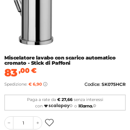
Miscelatore lavabo con scarico automatico
cromato - Stick di Paffoni
83
,00
€
Spedizione:
€ 6,90
Codice:
SK075HCR
Paga a rate da
€ 27,66
senza interessi
con
o
quantity
quantity
plus
minus
button
button