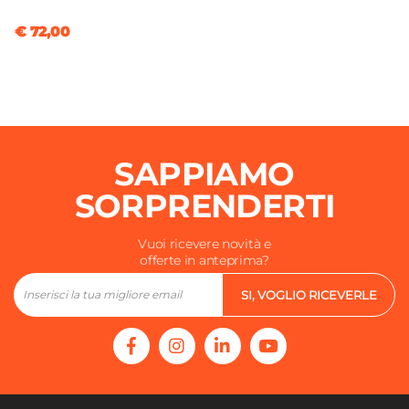
€ 72,00
SAPPIAMO
SORPRENDERTI
Vuoi ricevere novità e
offerte in anteprima?
SI, VOGLIO RICEVERLE