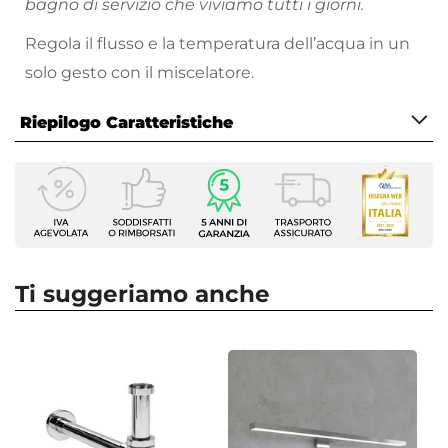
bagno di servizio che viviamo tutti i giorni.
Regola il flusso e la temperatura dell’acqua in un
solo gesto con il miscelatore.
Riepilogo Caratteristiche
Caratteristiche
Tipologia
Miscelatore Lavabo
Marca
Paffoni
Ti suggeriamo anche
Serie
Stick
Colore
Cromo
Azionamento
Leva monocomando