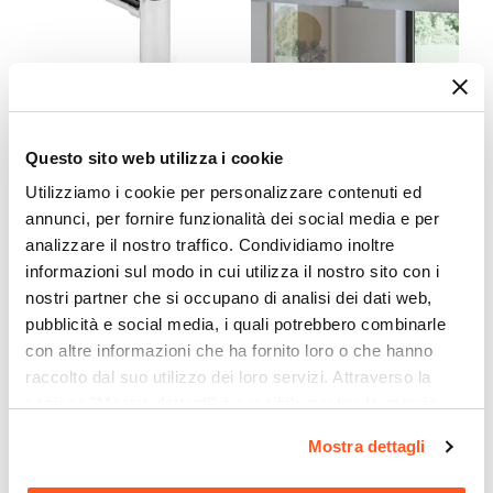
Altezza
15,7 cm
Sezione Base
Ø 5,2 cm
CODICE:
SIFTC
CODICE:
APP45
Lunghezza Canna
Questo sito web utilizza i cookie
Sifone di scarico tondo
Applique LED 45 cm in
11,1 cm
universale in ottone
alluminio cromo - Light
Utilizziamo i cookie per personalizzare contenuti ed
Materiale
cromato
annunci, per fornire funzionalità dei social media e per
Ottone
analizzare il nostro traffico. Condividiamo inoltre
€ 22,00
€ 21,00
Installazione
informazioni sul modo in cui utilizza il nostro sito con i
Monoforo
nostri partner che si occupano di analisi dei dati web,
Attacchi
pubblicità e social media, i quali potrebbero combinarle
G3/8"
con altre informazioni che ha fornito loro o che hanno
raccolto dal suo utilizzo dei loro servizi. Attraverso la
Scarico
sezione "Mostra dettagli" è possibile gestire le proprie
Per scarico a salterello
opzioni e modificare le preferenze espresse in qualsiasi
Flessibili Di Collegamento
Mostra dettagli
momento. Per maggiori informazioni si invita a leggere la
Inclusi
nostra
Cookie Policy
.