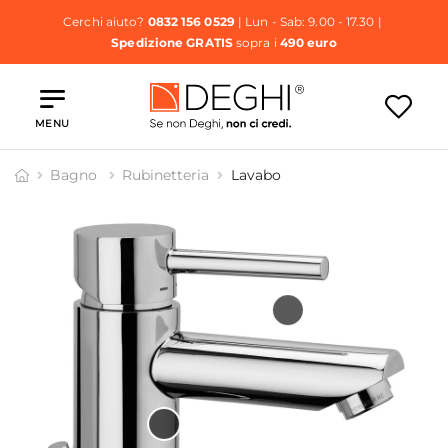
Cerchi aiuto?
0832 156 0529
| Lun - Sab: 9.00 - 17.30 |
Spedizione GRATIS
sopra i
490 euro
MENU
Bagno
Rubinetteria
Lavabo