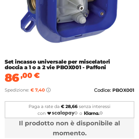
Set incasso universale per miscelatori
doccia a 1 o a 2 vie PBOX001 - Paffoni
86
,00
€
Spedizione:
€ 7,40
Codice:
PBOX001
Paga a rate da
€ 28,66
senza interessi
con
o
Il prodotto non è disponibile al
momento.