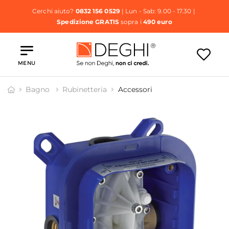
Cerchi aiuto?
0832 156 0529
| Lun - Sab: 9.00 - 17.30 |
Spedizione GRATIS
sopra i
490 euro
MENU
Bagno
Rubinetteria
Accessori