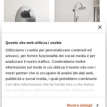
6,5 cm
|
9 cm
Serie
PBOX
Questo sito web utilizza i cookie
Utilizziamo i cookie per personalizzare contenuti ed
CODICE:
KEY-IDTD
CODICE:
GIPSY
annunci, per fornire funzionalità dei social media e per
Miscelatore incasso doccia
Colonna doccia
analizzare il nostro traffico. Condividiamo inoltre
termostatico con deviatore
termostatica cromata con
cromo – Key
doccetta e soffione 24 cm
informazioni sul modo in cui utilizza il nostro sito con i
nostri partner che si occupano di analisi dei dati web,
€ 126,50
€ 114,00
pubblicità e social media, i quali potrebbero combinarle
con altre informazioni che ha fornito loro o che hanno
raccolto dal suo utilizzo dei loro servizi. Attraverso la
sezione "Mostra dettagli" è possibile gestire le proprie
opzioni e modificare le preferenze espresse in qualsiasi
Mostra dettagli