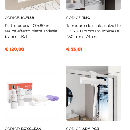
CODICE:
KLF18B
CODICE:
115C
Piatto doccia 100x80 in
Termoarredo scaldasalviette
resina effetto pietra ardesia
1120x500 cromato interasse
bianco - Kalf
450 mm - Alpina
€ 120,00
€ 75,01
CODICE:
BOXCLEAN
CODICE:
ARY-PGB