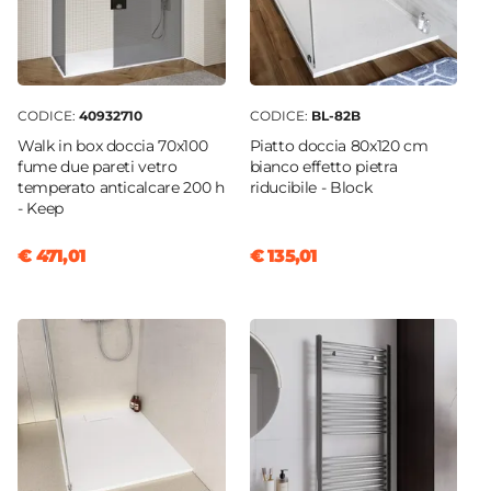
CODICE:
40932710
CODICE:
BL-82B
Walk in box doccia 70x100
Piatto doccia 80x120 cm
fume due pareti vetro
bianco effetto pietra
temperato anticalcare 200 h
riducibile - Block
- Keep
€ 471,01
€ 135,01