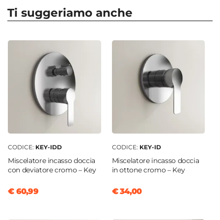
A muro
|
Incasso
Ti suggeriamo anche
Compatibilità
Miscelatori doccia
|
Miscelatori incasso
|
Miscelatori monocomando
|
Miscelatori
termostatici
Attacchi
1/2" G
Colore
Blu
Dimensioni
14,7 x 13,7 cm
CODICE:
KEY-IDD
CODICE:
KEY-ID
Marca
Miscelatore incasso doccia
Miscelatore incasso doccia
Paffoni
con deviatore cromo – Key
in ottone cromo – Key
Materiale
€ 60,99
€ 34,00
ABS
Profondità Installazione