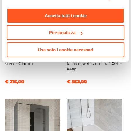
momento. Per maggiori informazioni si invita a leggere la
nostra
Cookie Policy
.
Accetta tutti i cookie
Personalizza
CODICE:
GLAMM
CODICE:
40912712
Usa solo i cookie necessari
Pannello doccia
Box doccia walk-in 70x120
idromassaggio alluminio
cm angolare con vetro
silver - Glamm
fumè e profilo cromo 200h -
Keep
€ 215,00
€ 552,00