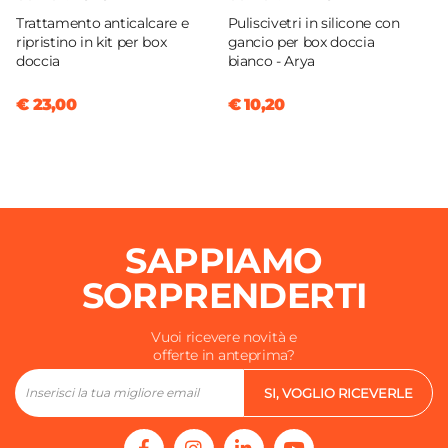
Trattamento anticalcare e
Puliscivetri in silicone con
ripristino in kit per box
gancio per box doccia
doccia
bianco - Arya
€ 23,00
€ 10,20
SAPPIAMO
SORPRENDERTI
Vuoi ricevere novità e
offerte in anteprima?
SI, VOGLIO RICEVERLE