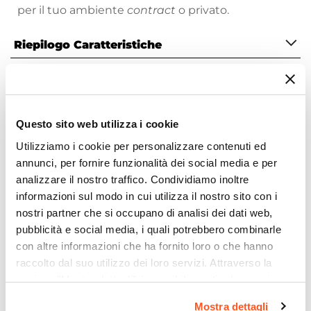
per il tuo ambiente
contract
o privato.
Riepilogo Caratteristiche
Caratteristiche
Tipologia
Miscelatore Bidet
Questo sito web utilizza i cookie
Marca
Utilizziamo i cookie per personalizzare contenuti ed
Paffoni
Ti suggeriamo anche
annunci, per fornire funzionalità dei social media e per
Serie
analizzare il nostro traffico. Condividiamo inoltre
Red
informazioni sul modo in cui utilizza il nostro sito con i
Colore
nostri partner che si occupano di analisi dei dati web,
Cromo
pubblicità e social media, i quali potrebbero combinarle
con altre informazioni che ha fornito loro o che hanno
Azionamento
raccolto dal suo utilizzo dei loro servizi. Attraverso la
Leva monocomando
sezione "Mostra dettagli" è possibile gestire le proprie
Altezza
opzioni e modificare le preferenze espresse in qualsiasi
13,1 cm
Mostra dettagli