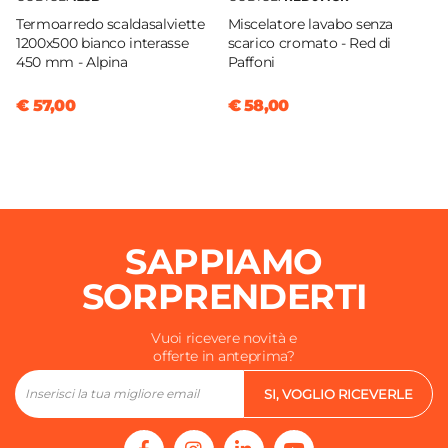
Portata Massima L/min
Termoarredo scaldasalviette
Miscelatore lavabo senza
19,5 L/min
1200x500 bianco interasse
scarico cromato - Red di
Tipo Cartuccia
450 mm - Alpina
Paffoni
Ceramica
€ 57,00
€ 58,00
SAPPIAMO
SORPRENDERTI
Vuoi ricevere novità e
offerte in anteprima?
SI, VOGLIO RICEVERLE