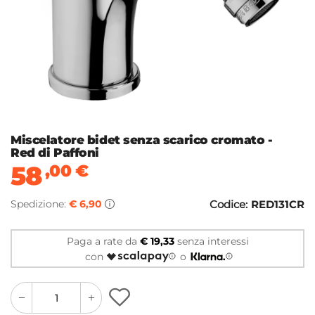
Miscelatore bidet senza scarico cromato -
Red di Paffoni
58
,00
€
Spedizione:
€ 6,90
Codice:
RED131CR
Paga a rate da
€ 19,33
senza interessi
con
o
quantity
quantity
plus
minus
button
button