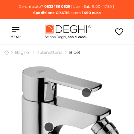
Cerchi aiuto?
0832 156 0529
| Lun - Sab: 9.00 - 17.30 |
Spedizione GRATIS
sopra i
490 euro
MENU
Bagno
Rubinetteria
Bidet