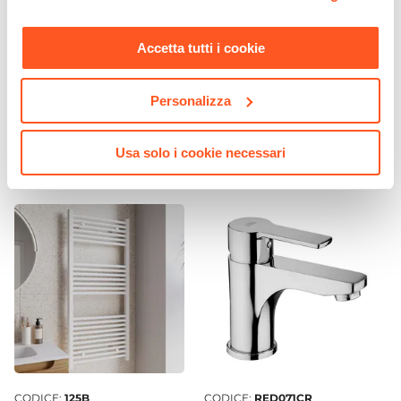
momento. Per maggiori informazioni si invita a leggere la
Sezione Base
nostra
Cookie Policy
.
Ø 5 cm
Accetta tutti i cookie
CODICE:
SUN-PI4
CODICE:
SUN-PI2
Attacchi
Piantana portarotolo e
Piantana portasciugamani
G3/8"
portascopino vetro bianco e
in vetro bianco e acciaio
Personalizza
Lunghezza Canna
acciaio cromo - Sunrise
cromo - Sunrise
10,6 cm
€ 26,00
€ 24,00
Usa solo i cookie necessari
Materiale
Ottone
Scarico
Per piletta Click-Clack
Installazione
Monoforo
Flessibili Di Collegamento
Non inclusi
Piletta
Non inclusa
CODICE:
125B
CODICE:
RED071CR