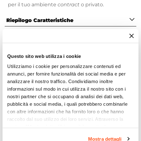
per il tuo ambiente
contract
o privato.
Riepilogo Caratteristiche
Caratteristiche
Tipologia
Miscelatore Bidet
Questo sito web utilizza i cookie
Marca
Utilizziamo i cookie per personalizzare contenuti ed
Paffoni
Ti suggeriamo anche
annunci, per fornire funzionalità dei social media e per
Serie
analizzare il nostro traffico. Condividiamo inoltre
Red
informazioni sul modo in cui utilizza il nostro sito con i
Colore
nostri partner che si occupano di analisi dei dati web,
Cromo
pubblicità e social media, i quali potrebbero combinarle
con altre informazioni che ha fornito loro o che hanno
Azionamento
raccolto dal suo utilizzo dei loro servizi. Attraverso la
Leva monocomando
sezione "Mostra dettagli" è possibile gestire le proprie
Altezza
opzioni e modificare le preferenze espresse in qualsiasi
13,1 cm
Mostra dettagli