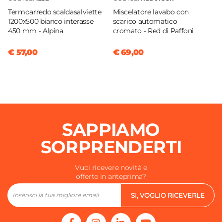
Portata Massima L/min
Termoarredo scaldasalviette
Miscelatore lavabo con
19,5 L/min
1200x500 bianco interasse
scarico automatico
Tipo Cartuccia
450 mm - Alpina
cromato - Red di Paffoni
Ceramica
€ 57,00
€ 69,00
SAPPIAMO
SORPRENDERTI
Vuoi ricevere novità e
offerte in anteprima?
SI, VOGLIO RICEVERLE