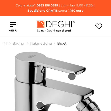
Cerchi aiuto?
0832 156 0529
| Lun - Sab: 9.00 - 17.30 |
Spedizione GRATIS
sopra i
490 euro
MENU
Bagno
Rubinetteria
Bidet