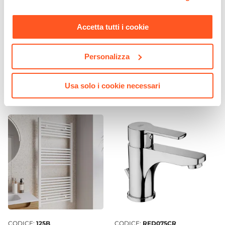
momento. Per maggiori informazioni si invita a leggere la
Sezione Base
nostra
Cookie Policy
.
Ø 5 cm
Accetta tutti i cookie
CODICE:
SUN-PI4
CODICE:
SUN-PI2
Attacchi
Piantana portarotolo e
Piantana portasciugamani
G3/8"
portascopino vetro bianco e
in vetro bianco e acciaio
Personalizza
Lunghezza Canna
acciaio cromo - Sunrise
cromo - Sunrise
10,6 cm
€ 26,00
€ 24,00
Usa solo i cookie necessari
Materiale
Ottone
Scarico
Per scarico a salterello
Installazione
Monoforo
Flessibili Di Collegamento
Inclusi
Piletta
Inclusa
CODICE:
125B
CODICE:
RED075CR