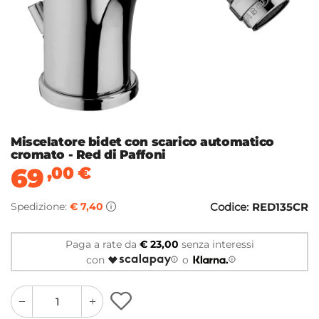
Miscelatore bidet con scarico automatico
cromato - Red di Paffoni
69
,00
€
Spedizione:
€ 7,40
Codice:
RED135CR
Paga a rate da
€ 23,00
senza interessi
con
o
quantity
quantity
plus
minus
button
button