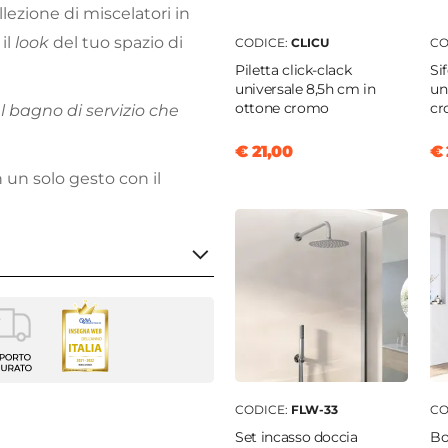
llezione di miscelatori in
il
look
del tuo spazio di
CODICE:
CLICU
CO
Piletta click-clack
Si
universale 8,5h cm in
un
ottone cromo
cr
el bagno di servizio che
€ 21,00
€ 
n un solo gesto con il
 - Bidet - Doccia
enti
i
CODICE:
FLW-33
CO
Set incasso doccia
Bo