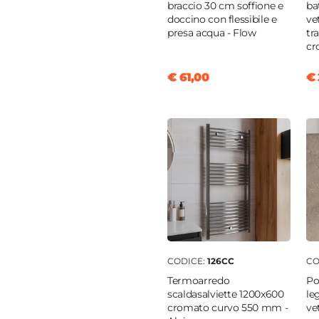
braccio 30 cm soffione e
ba
doccino con flessibile e
ve
ta
presa acqua - Flow
tr
e
cr
o
|
Doccia
|
Bidet
€ 61,00
€ 
atore lavabo
monocomando
m
cm
e
oro
CODICE:
126CC
CO
o
Termoarredo
Po
scaldasalviette 1200x600
le
cromato curvo 550 mm -
ve
rico a salterello