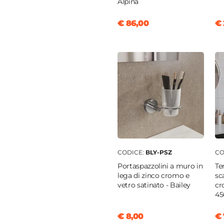
Alpina
ta
€ 86,00
€ 
a
in
ica
monocomando
m
cm
CODICE:
BLY-PSZ
CO
ta
Portaspazzolini a muro in
Te
lega di zinco cromo e
sc
vetro satinato - Bailey
cr
45
e
rico a salterello
€ 8,00
€ 
oro