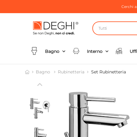
Cerchi 
Tutti
Bagno
Interno
Uff
Bagno
Rubinetteria
Set Rubinetteria