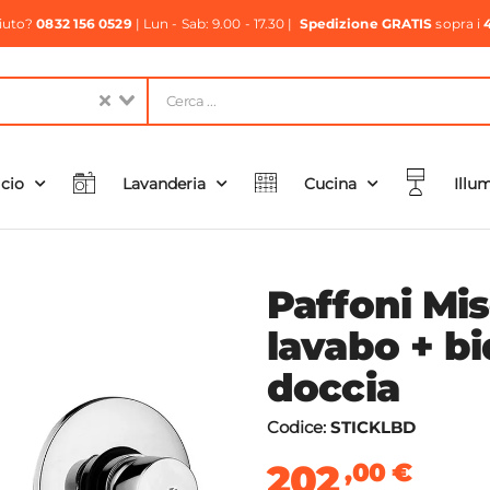
aiuto?
0832 156 0529
| Lun - Sab: 9.00 - 17.30 |
Spedizione GRATIS
sopra i
icio
Lavanderia
Cucina
Illu
Paffoni Mis
lavabo + bi
doccia
Codice:
STICKLBD
202
,00
€