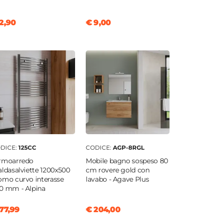
2,90
€ 9,00
DICE:
125CC
CODICE:
AGP-8RGL
rmoarredo
Mobile bagno sospeso 80
aldasalviette 1200x500
cm rovere gold con
omo curvo interasse
lavabo - Agave Plus
0 mm - Alpina
77,99
€ 204,00