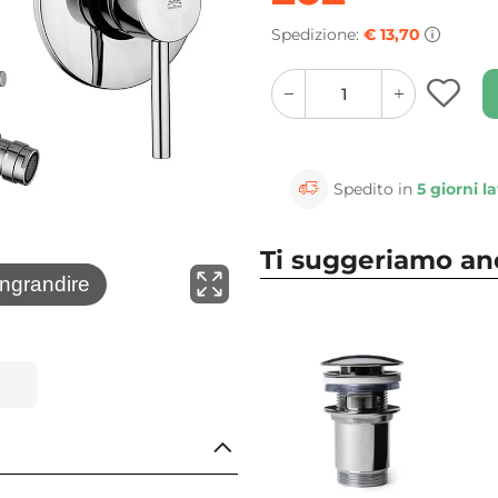
Spedizione:
€ 13,70
quantity
quantity
plus
minus
button
button
Spedito in
5 giorni la
Ti suggeriamo a
⚲
ingrandire
Clicca 