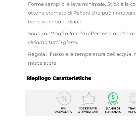
Forme semplici e leva minimale,
Stick
è la co
ottone cromato di Paffoni che può rinnovare 
benessere quotidiano.
Sono i dettagli a fare la differenza, anche n
viviamo tutti i giorni.
Regola il flusso e la temperatura dell’acqua i
miscelatore.
Riepilogo Caratteristiche
Caratteristiche Generali
Tipologia Set
Lavabo
Numero Elementi
3 elem
Marca
Paffon
Serie
Stick