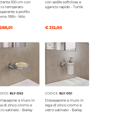
ttente 100 cm con
con sedile softclose e
tro temperato
sgancio rapido - Turtle
asparente e profilo
omo 195h - Nilo
288,01
€ 212,00
DICE:
BLY-DS2
CODICE:
BLY-DS1
rtasapone a muro in
Dosasapone a muro in
ga di zinco cromo e
lega di zinco cromo e
tro satinato - Bailey
vetro satinato - Bailey