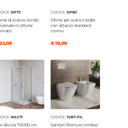
DICE:
SIFTC
CODICE:
SIFBC
fone di scarico tondo
Sifone per scarico bidet
iversale in ottone
con attacco standard
omato
cromo
22,00
€ 19,00
DICE:
NILC71
CODICE:
TURT-FIL
x doccia 70x100 cm
Sanitari filomuro rimless