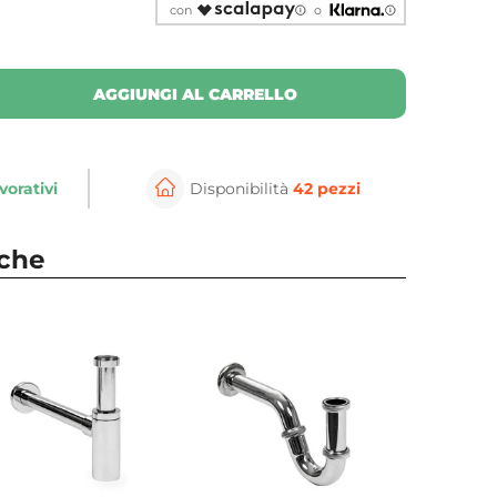
con
o
AGGIUNGI AL CARRELLO
vorativi
Disponibilità
42 pezzi
nche
⚲
per ingrandire
Cli