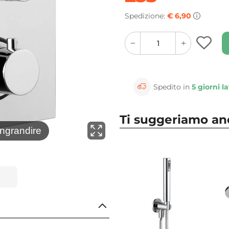
Spedizione:
€ 6,90
quantity
quantity
plus
minus
button
button
Spedito in
5 giorni la
Ti suggeriamo a
⚲
ingrandire
Clicca 