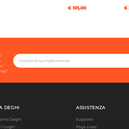
€ 101,00
€ 
e
e
in
ima?
A DEGHI
ASSISTENZA
Siamo Deghi
Supporto
ri luoghi
Paga a rate