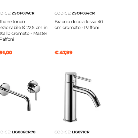
DICE:
ZSOF074CR
CODICE:
ZSOF034CR
ffione tondo
Braccio doccia lusso 40
pezionabile Ø 22,5 cm in
cm cromato - Paffoni
tallo cromato - Master
 Paffoni
91,00
€ 47,99
DICE:
LIG006CR70
CODICE:
LIG071CR