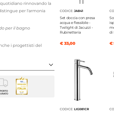
e quotidiano rinnovando la
 distingue per l'armonia
CODICE:
JA841
CO
Set doccia con presa
So
acqua e flessibile -
is
Twilight di Jacuzzi -
me
edo per il bagno
Rubinetteria
di
€ 33,00
€ 
che i progettisti del
o Doccia
i
CODICE:
LIG081CR
CO