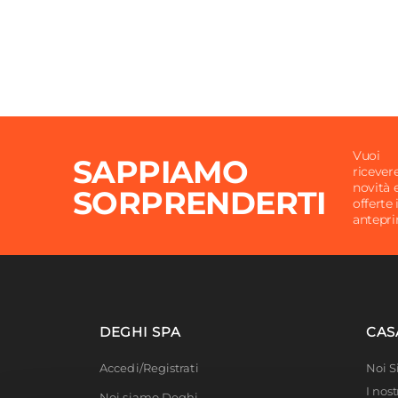
Vuoi
SAPPIAMO
ricever
novità 
SORPRENDERTI
offerte 
antepr
DEGHI SPA
CAS
Accedi/Registrati
Noi 
I nost
Noi siamo Deghi