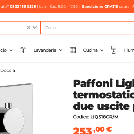
aiuto?
0832 156 0529
| Lun - Sab: 9.00 - 17.30 |
Spedizione GRATIS
sopra i
icio
Lavanderia
Cucina
Illu
 Doccia
Paffoni Lig
termostati
due uscite 
Codice:
LIQ518CR/M
253
,00
€