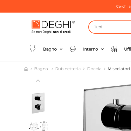
Cerchi 
Tutti
Bagno
Interno
Uff
Bagno
Rubinetteria
Doccia
Miscelatori