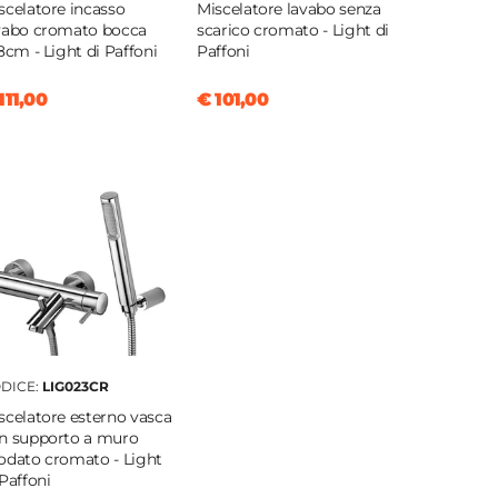
scelatore incasso
Miscelatore lavabo senza
vabo cromato bocca
scarico cromato - Light di
,8cm - Light di Paffoni
Paffoni
111,00
€ 101,00
DICE:
LIG023CR
scelatore esterno vasca
n supporto a muro
odato cromato - Light
 Paffoni