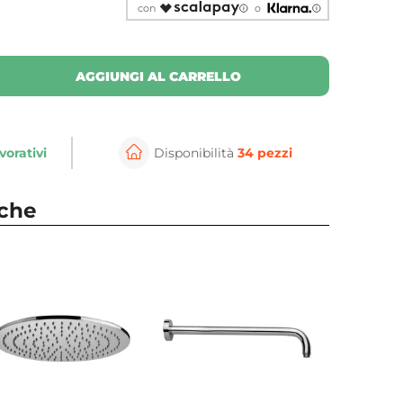
con
o
AGGIUNGI AL CARRELLO
vorativi
Disponibilità
34 pezzi
nche
per ingrandire