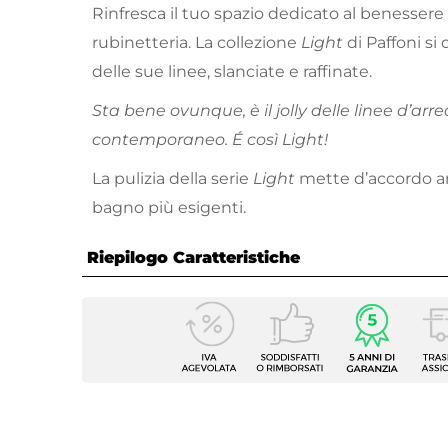
Rinfresca il tuo spazio dedicato al benesser
rubinetteria. La collezione
Light
di Paffoni si
delle sue linee, slanciate e raffinate.
Sta bene ovunque, è il jolly delle linee d’arr
contemporaneo. É così Light!
La pulizia della serie
Light
mette d’accordo an
bagno più esigenti.
Riepilogo Caratteristiche
Caratteristiche
Tipologia
Incass
Marca
Paffon
Serie
Light
Colore
Cromo