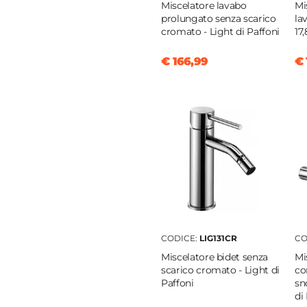
o
|
Incasso
Miscelatore lavabo
Mi
prolungato senza scarico
la
cromato - Light di Paffoni
17
la singola
€ 166,99
€ 
0 cm
e
o INOX
o
ica
tatico
CODICE:
LIG131CR
CO
Miscelatore bidet senza
Mi
scarico cromato - Light di
co
Paffoni
sn
di