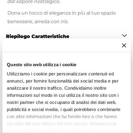
dal sapore nostalgico.
Dona un tocco di eleganza in più al tuo spazio
benessere, arreda con
Iris
.
Riepilogo Caratteristiche
Caratteristiche
Tipologia
Questo sito web utilizza i cookie
Esterno Vasca
Utilizziamo i cookie per personalizzare contenuti ed
Marca
annunci, per fornire funzionalità dei social media e per
Paffoni
Ti suggeriamo anche
analizzare il nostro traffico. Condividiamo inoltre
Serie
informazioni sul modo in cui utilizza il nostro sito con i
Iris
nostri partner che si occupano di analisi dei dati web,
Colore
pubblicità e social media, i quali potrebbero combinarle
Cromo
con altre informazioni che ha fornito loro o che hanno
Installazione
raccolto dal suo utilizzo dei loro servizi. Attraverso la
sezione "Mostra dettagli" è possibile gestire le proprie
A muro
|
Esterna