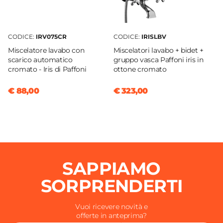
Portata Massima L/min
41,2 L/min
Doccino
CODICE:
IRV075CR
CODICE:
IRISLBV
Incluso
Miscelatore lavabo con
Miscelatori lavabo + bidet +
Compatibilità Doccino
scarico automatico
gruppo vasca Paffoni iris in
cromato - Iris di Paffoni
ottone cromato
Iris
Flessibili Di Collegamento
€ 88,00
€ 323,00
Inclusi
Interasse Miscelatore
15,8 cm
Tipo Cartuccia
Ceramica
SAPPIAMO
Caratteristiche
Duplex
SORPRENDERTI
Vuoi ricevere novità e
offerte in anteprima?