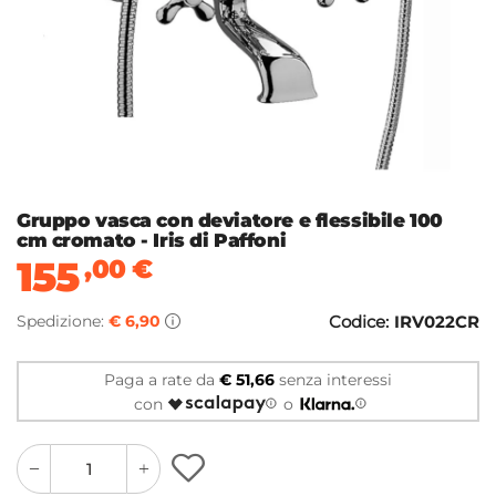
Gruppo vasca con deviatore e flessibile 100
cm cromato - Iris di Paffoni
155
,00
€
Spedizione:
€ 6,90
Codice:
IRV022CR
Paga a rate da
€ 51,66
senza interessi
con
o
quantity
quantity
plus
minus
button
button