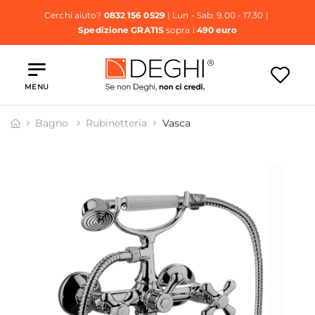
Cerchi aiuto?
0832 156 0529
| Lun - Sab: 9.00 - 17.30 |
Spedizione GRATIS
sopra i
490 euro
MENU
Bagno
Rubinetteria
Vasca