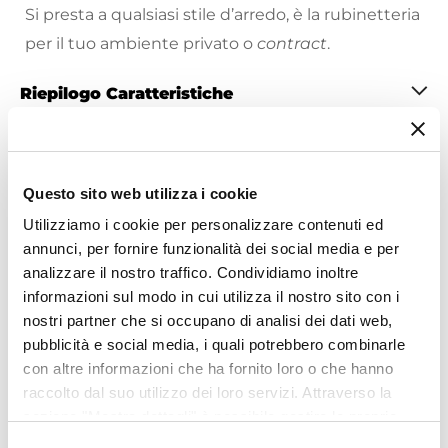
Si presta a qualsiasi stile d’arredo, è la rubinetteria
per il tuo ambiente privato o
contract
.
Riepilogo Caratteristiche
Caratteristiche
Tipologia
Questo sito web utilizza i cookie
Miscelatore Bidet
Marca
Utilizziamo i cookie per personalizzare contenuti ed
annunci, per fornire funzionalità dei social media e per
Paini
Ti suggeriamo anche
analizzare il nostro traffico. Condividiamo inoltre
Serie
informazioni sul modo in cui utilizza il nostro sito con i
Green
nostri partner che si occupano di analisi dei dati web,
Colore
pubblicità e social media, i quali potrebbero combinarle
Cromo
con altre informazioni che ha fornito loro o che hanno
Azionamento
raccolto dal suo utilizzo dei loro servizi. Attraverso la
Leva monocomando
sezione "Mostra dettagli" è possibile gestire le proprie
Altezza
opzioni e modificare le preferenze espresse in qualsiasi