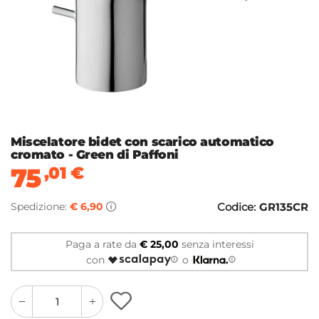
Miscelatore bidet con scarico automatico
cromato - Green di Paffoni
75
,01
€
Spedizione:
€ 6,90
Codice:
GR135CR
Paga a rate da
€ 25,00
senza interessi
con
o
quantity
quantity
plus
minus
button
button