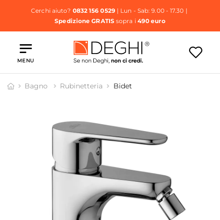
Cerchi aiuto?
0832 156 0529
| Lun - Sab: 9.00 - 17.30 |
Spedizione GRATIS
sopra i
490 euro
MENU
Bagno
Rubinetteria
Bidet