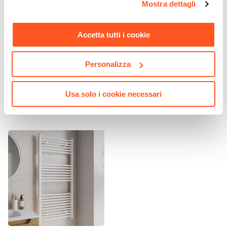
Mostra dettagli
momento. Per maggiori informazioni si invita a leggere la
14,9 cm
nostra
Cookie Policy
.
Sezione Base
Accetta tutti i cookie
Ø 4,9 cm
CODICE:
SUN-PI4
CODICE:
SUN-PI2
Attacchi
Piantana portarotolo e
Piantana portasciugamani
Personalizza
G3/8"
portascopino vetro bianco e
in vetro bianco e acciaio
Lunghezza Canna
acciaio cromo - Sunrise
cromo - Sunrise
12 cm
Usa solo i cookie necessari
€ 26,00
€ 24,00
Materiale
Ottone
Scarico
Per scarico a salterello
Installazione
Monoforo
Flessibili Di Collegamento
Inclusi
Piletta