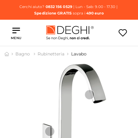
Cerchi aiuto?
0832 156 0529
| Lun - Sab: 9.00 - 17.30 |
Spedizione GRATIS
sopra i
490 euro
MENU
Bagno
Rubinetteria
Lavabo