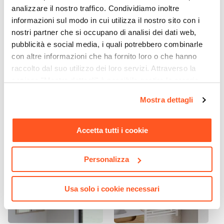
analizzare il nostro traffico. Condividiamo inoltre
29,5 cm
informazioni sul modo in cui utilizza il nostro sito con i
Sezione Base
nostri partner che si occupano di analisi dei dati web,
4,5 x 6 cm
pubblicità e social media, i quali potrebbero combinarle
CODICE:
LAV10
CODICE:
SIFTC
Lunghezza Canna
con altre informazioni che ha fornito loro o che hanno
Lavabo d'appoggio a
Sifone di scarico tondo
12,6 cm
bacinella 55x34 cm bianco
universale in ottone
raccolto dal suo utilizzo dei loro servizi. Attraverso la
Materiale
lucido - Cloe
cromato
sezione "Mostra dettagli" è possibile gestire le proprie
Ottone
opzioni e modificare le preferenze espresse in qualsiasi
€ 51,00
€ 22,00
Mostra dettagli
Installazione
momento. Per maggiori informazioni si invita a leggere la
nostra
Cookie Policy
.
Monoforo
Accetta tutti i cookie
Attacchi
G3/8"
Scarico
Personalizza
Per piletta Click-Clack
Flessibili Di Collegamento
Usa solo i cookie necessari
Inclusi
Piletta