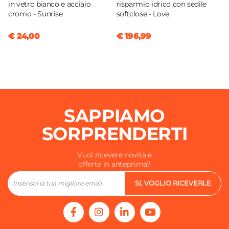
in vetro bianco e acciaio
risparmio idrico con sedile
cromo - Sunrise
softclose - Love
€ 24,00
€ 196,99
SAPPIAMO
SORPRENDERTI
Vuoi ricevere novità e
offerte in anteprima?
SI, VOGLIO RICEVERLE