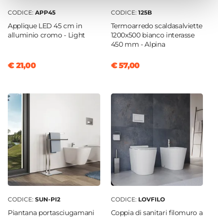
Non inclusa
CODICE:
APP45
CODICE:
125B
Portata Massima L/min
Applique LED 45 cm in
Termoarredo scaldasalviette
8,7 L/min
alluminio cromo - Light
1200x500 bianco interasse
Tipo Cartuccia
450 mm - Alpina
Ceramica
€ 21,00
€ 57,00
Caratteristiche
Canna Girevole
CODICE:
SUN-PI2
CODICE:
LOVFILO
Piantana portasciugamani
Coppia di sanitari filomuro a