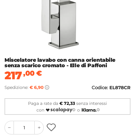
Miscelatore lavabo con canna orientabile
senza scarico cromato - Elle di Paffoni
217
,00
€
Spedizione:
€ 6,90
Codice:
EL878CR
Paga a rate da
€ 72,33
senza interessi
con
o
quantity
quantity
plus
minus
button
button