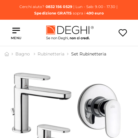
Cerchi aiuto?
0832 156 0529
| Lun - Sab: 9.00 - 17.30 |
Spedizione GRATIS
sopra i
490 euro
MENU
Bagno
Rubinetteria
Set Rubinetteria