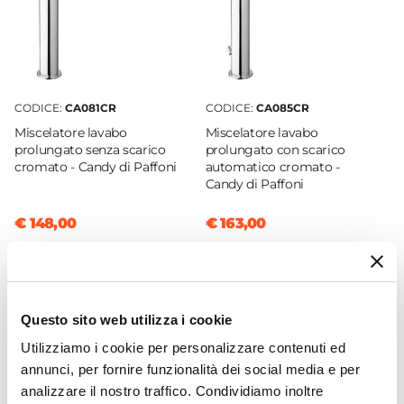
Finitura
Cromata
Materiale
Ottone
CODICE:
CA081CR
CODICE:
CA085CR
Installazione
Miscelatore lavabo
Miscelatore lavabo
Lavabo
|
Doccia
|
Bidet
prolungato senza scarico
prolungato con scarico
Caratteristiche Miscelatore Lavabo
cromato - Candy di Paffoni
automatico cromato -
Candy di Paffoni
Tipologia
Miscelatore lavabo
€ 148,00
€ 163,00
Colore
Cromo
Azionamento
Leva monocomando
Questo sito web utilizza i cookie
Altezza
Utilizziamo i cookie per personalizzare contenuti ed
15,9 cm
annunci, per fornire funzionalità dei social media e per
Sezione Base
analizzare il nostro traffico. Condividiamo inoltre