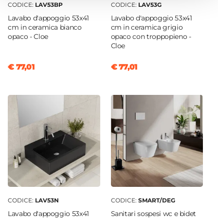
CODICE:
LAV53BP
CODICE:
LAV53G
Portata L/min
Lavabo d'appoggio 53x41
Lavabo d'appoggio 53x41
11,1 L/min
cm in ceramica bianco
cm in ceramica grigio
Tipo Cartuccia
opaco - Cloe
opaco con troppopieno -
Cloe
Ceramica
Caratteristiche Miscelatore Bidet
€ 77,01
€ 77,01
Colore
Cromo
Azionamento
Leva monocomando
Altezza
14,7 cm
Sezione Base
Ø 5 cm
Attacchi
G3/8"
CODICE:
LAV53N
CODICE:
SMART/DEG
Finitura
Lavabo d'appoggio 53x41
Sanitari sospesi wc e bidet
Cromata