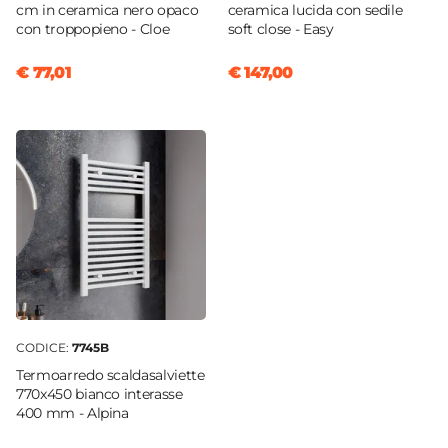
cm in ceramica nero opaco
ceramica lucida con sedile
Lunghezza Canna
con troppopieno - Cloe
soft close - Easy
13,1 cm
€ 77,01
€ 147,00
Materiale
Ottone
Scarico
Per scarico a salterello
Installazione
Monoforo
Flessibili Di Collegamento
Inclusi
Piletta
Inclusa
Portata L/min
CODICE:
7745B
9,7 L/min
Termoarredo scaldasalviette
770x450 bianco interasse
Tipo Cartuccia
400 mm - Alpina
Ceramica