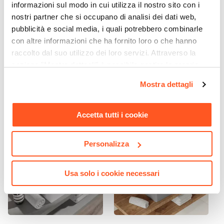
Ø 5 cm
informazioni sul modo in cui utilizza il nostro sito con i
Lunghezza Canna
nostri partner che si occupano di analisi dei dati web,
16,3 cm
pubblicità e social media, i quali potrebbero combinarle
CODICE:
LAV21
CODICE:
LAV26
con altre informazioni che ha fornito loro o che hanno
Materiale
Lavabo a bacinella ovale
Lavabo in ceramica
raccolto dal suo utilizzo dei loro servizi. Attraverso la
Ottone
51x42 cm bianco monoforo
rettangolare 53 x 41 cm da
sezione "Mostra dettagli" è possibile gestire le proprie
Installazione
design moderno
appoggio bianco - Cloe
opzioni e modificare le preferenze espresse in qualsiasi
Monoforo
Mostra dettagli
momento. Per maggiori informazioni si invita a leggere la
€ 54,00
€ 66,00
Attacchi
nostra
Cookie Policy
.
G3/8"
Accetta tutti i cookie
Scarico
Per scarico a salterello
Personalizza
Finitura
Cromata
Usa solo i cookie necessari
Flessibili Di Collegamento
Inclusi
Piletta
Inclusa