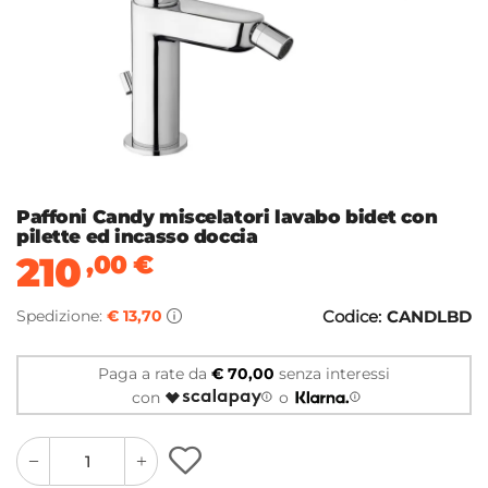
Paffoni Candy miscelatori lavabo bidet con
pilette ed incasso doccia
210
,00
€
Spedizione:
€ 13,70
Codice:
CANDLBD
Paga a rate da
€ 70,00
senza interessi
con
o
quantity
quantity
plus
minus
button
button