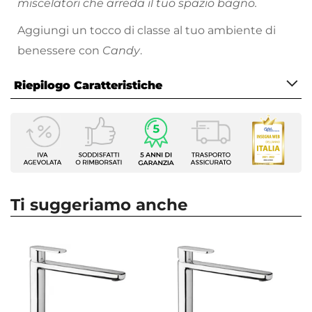
miscelatori che arreda il tuo spazio bagno.
Aggiungi un tocco di classe al tuo ambiente di
benessere con
Candy
.
Riepilogo Caratteristiche
Caratteristiche Generali
Tipologia Set
Lavabo - Bidet - Doccia
Numero Elementi
3 elementi
Ti suggeriamo anche
Marca
Paffoni
Serie
Candy
Colore
Cromo