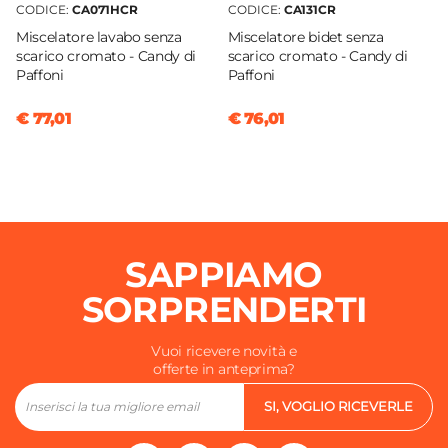
CODICE:
CA071HCR
CODICE:
CA131CR
Miscelatore lavabo senza
Miscelatore bidet senza
scarico cromato - Candy di
scarico cromato - Candy di
Paffoni
Paffoni
€ 77,01
€ 76,01
SAPPIAMO
SORPRENDERTI
Vuoi ricevere novità e
offerte in anteprima?
SI, VOGLIO RICEVERLE