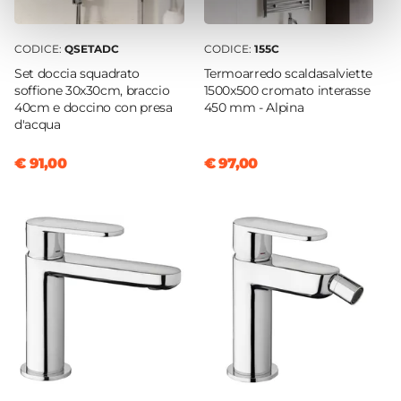
CODICE:
QSETADC
CODICE:
155C
Set doccia squadrato
Termoarredo scaldasalviette
soffione 30x30cm, braccio
1500x500 cromato interasse
40cm e doccino con presa
450 mm - Alpina
d'acqua
€ 91,00
€ 97,00