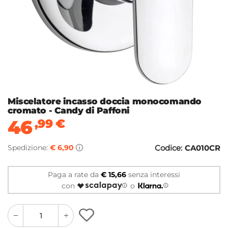
Miscelatore incasso doccia monocomando
cromato - Candy di Paffoni
46
,99
€
Spedizione:
€ 6,90
Codice:
CA010CR
Paga a rate da
€ 15,66
senza interessi
con
o
quantity
quantity
plus
minus
button
button