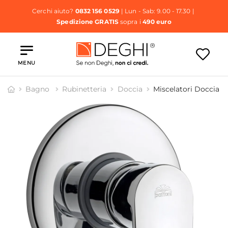
Cerchi aiuto?
0832 156 0529
| Lun - Sab: 9.00 - 17.30 |
Spedizione GRATIS
sopra i
490 euro
MENU
Bagno
Rubinetteria
Doccia
Miscelatori Doccia