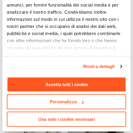
annunci, per fornire funzionalità dei social media e per
Azionamento
analizzare il nostro traffico. Condividiamo inoltre
Leva monocomando
informazioni sul modo in cui utilizza il nostro sito con i
Attacchi
nostri partner che si occupano di analisi dei dati web,
1/2"G
pubblicità e social media, i quali potrebbero combinarle
CODICE:
PVT-BI1
CODICE:
BOXCLEAN
Dimensione Piastra
con altre informazioni che ha fornito loro o che hanno
Tergivetro in acciaio inox
Trattamento anticalcare e
Ø 11,6 cm
raccolto dal suo utilizzo dei loro servizi. Attraverso la
cromo con ganci a muro e
ripristino in kit per box
Materiale
ventosa
doccia
sezione "Mostra dettagli" è possibile gestire le proprie
opzioni e modificare le preferenze espresse in qualsiasi
Ottone
Mostra dettagli
€ 10,50
€ 23,00
momento. Per maggiori informazioni si invita a leggere la
Materiale Piastra
nostra
Cookie Policy
.
Ottone
Accetta tutti i cookie
Corpo Incasso
Incluso
Personalizza
Tipo Cartuccia
Ceramica
Portata Massima L/min
Usa solo i cookie necessari
21,6 L/min