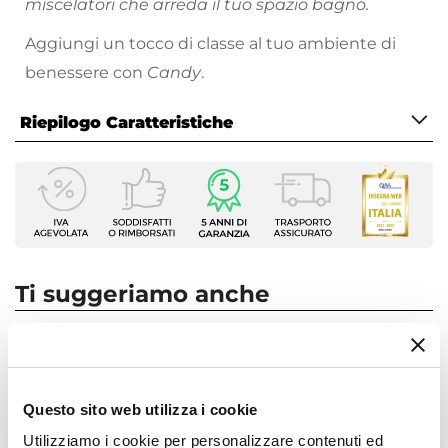
miscelatori che arreda il tuo spazio bagno.
Aggiungi un tocco di classe al tuo ambiente di
benessere con
Candy
.
Riepilogo Caratteristiche
Caratteristiche
Tipologia
Incasso Doccia
Marca
Paffoni
Ti suggeriamo anche
Serie
Candy
Colore
Cromo
Questo sito web utilizza i cookie
Installazione
Utilizziamo i cookie per personalizzare contenuti ed
A muro
|
Incasso