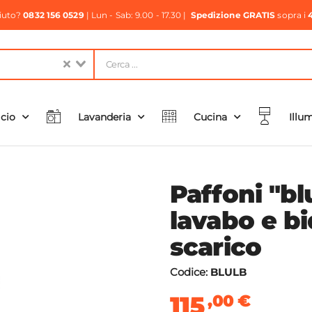
aiuto?
0832 156 0529
| Lun - Sab: 9.00 - 17.30 |
Spedizione GRATIS
sopra i
icio
Lavanderia
Cucina
Illu
Paffoni "bl
lavabo e bi
scarico
Codice:
BLULB
115
,00
€