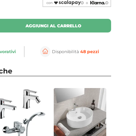
con
o
AGGIUNGI AL CARRELLO
vorativi
Disponibilità
48 pezzi
nche
⚲
per ingrandire
Cli