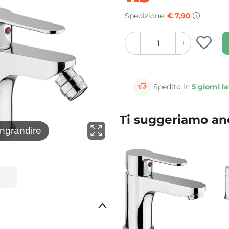
Spedizione:
€ 7,90
quantity
quantity
plus
minus
button
button
Spedito in
5 giorni la
Ti suggeriamo a
⚲
ingrandire
Clicca 