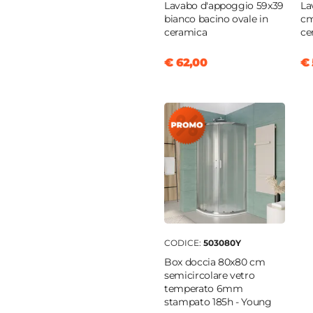
ta
Lavabo d'appoggio 59x39
La
bianco bacino ovale in
cm
e
ceramica
ce
|
Lavabo
€ 62,00
€ 
atore lavabo
monocomando
m
cm
m
e
oro
CODICE:
503080Y
Box doccia 80x80 cm
rico a salterello
semicircolare vetro
ta
temperato 6mm
stampato 185h - Young