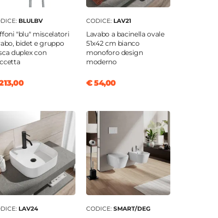
DICE:
BLULBV
CODICE:
LAV21
ffoni "blu" miscelatori
Lavabo a bacinella ovale
vabo, bidet e gruppo
51x42 cm bianco
sca duplex con
monoforo design
ccetta
moderno
213,00
€ 54,00
DICE:
LAV24
CODICE:
SMART/DEG