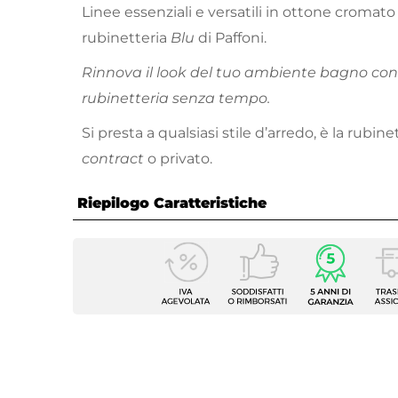
Linee essenziali e versatili in ottone cromato 
rubinetteria
Blu
di Paffoni.
Rinnova il look del tuo ambiente bagno con 
rubinetteria senza tempo.
Si presta a qualsiasi stile d’arredo, è la rubin
contract
o privato.
Riepilogo Caratteristiche
Caratteristiche Generali
Tipologia Set
Lavabo
Numero Elementi
2 elem
Marca
Paffon
Serie
Blu
Colore
Cromo