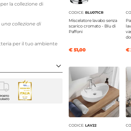
per la collezione di
CODICE:
BLU071CR
CO
Miscelatore lavabo senza
Pa
una collezione di
scarico cromato - Blu di
la
Paffoni
va
do
etteria per il tuo ambiente
€ 51,00
€ 
 - Bidet
enti
i
CODICE:
LAV22
CO