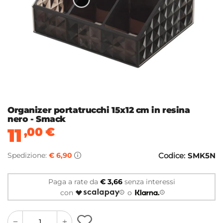
Organizer portatrucchi 15x12 cm in resina
nero - Smack
11
,00
€
Spedizione:
€ 6,90
Codice:
SMK5N
Paga a rate da
€ 3,66
senza interessi
con
o
quantity
quantity