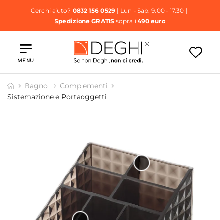
Cerchi aiuto?
0832 156 0529
| Lun - Sab: 9.00 - 17.30 |
Spedizione GRATIS
sopra i
490 euro
MENU
Bagno
Complementi
Sistemazione e Portaoggetti