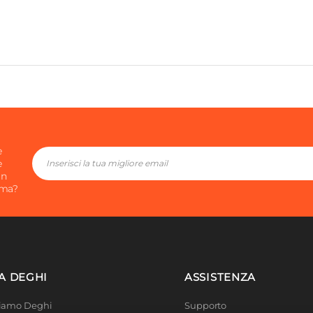
e
e
in
ima?
A DEGHI
ASSISTENZA
Siamo Deghi
Supporto