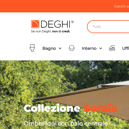
Cerchi 
Tutti
Bagno
Interno
Uff
Collezione
Soraia
Ombrelloni con palo centrale