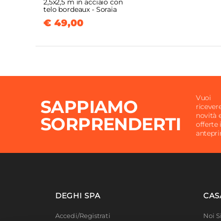
2,5x2,5 m in acciaio con
telo bordeaux - Soraia
€ 49,00
Vuoi
SAPPIAMO
ricever
novità 
SORPRENDERTI
offerte 
antepr
DEGHI SPA
CAS
Accedi/Registrati
Noi 