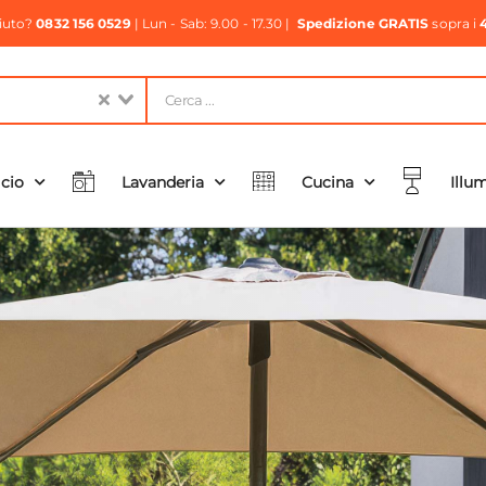
aiuto?
0832 156 0529
| Lun - Sab: 9.00 - 17.30 |
Spedizione GRATIS
sopra i
icio
Lavanderia
Cucina
Illu