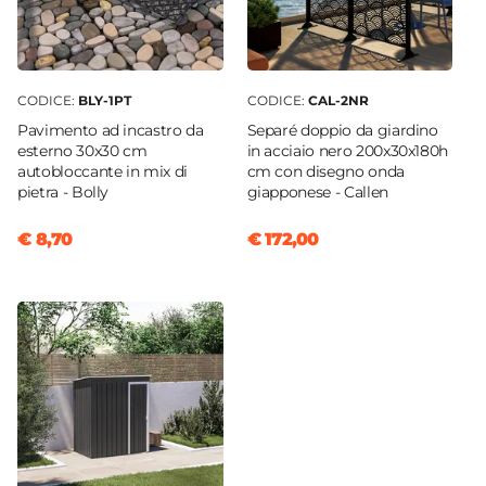
CODICE:
BLY-1PT
CODICE:
CAL-2NR
Pavimento ad incastro da
Separé doppio da giardino
esterno 30x30 cm
in acciaio nero 200x30x180h
autobloccante in mix di
cm con disegno onda
pietra - Bolly
giapponese - Callen
€ 8,70
€ 172,00