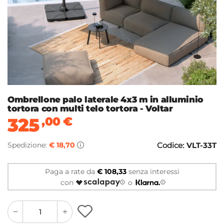
Ombrellone palo laterale 4x3 m in alluminio
tortora con multi telo tortora - Voltar
325
,00
€
Spedizione:
€ 18,70
Codice:
VLT-33T
Paga a rate da
€ 108,33
senza interessi
con
o
quantity
quantity
plus
minus
button
button