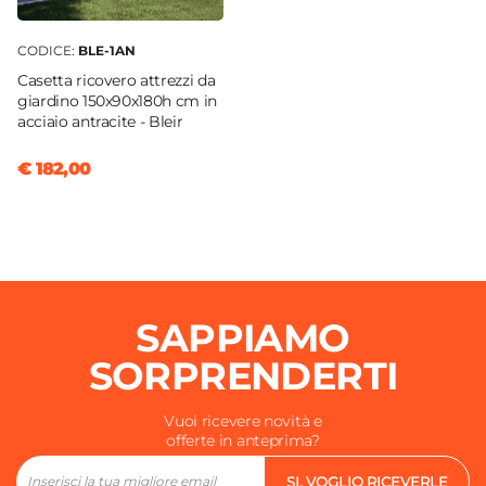
CODICE:
BLE-1AN
Casetta ricovero attrezzi da
giardino 150x90x180h cm in
acciaio antracite - Bleir
€ 182,00
SAPPIAMO
SORPRENDERTI
Vuoi ricevere novità e
offerte in anteprima?
SI, VOGLIO RICEVERLE