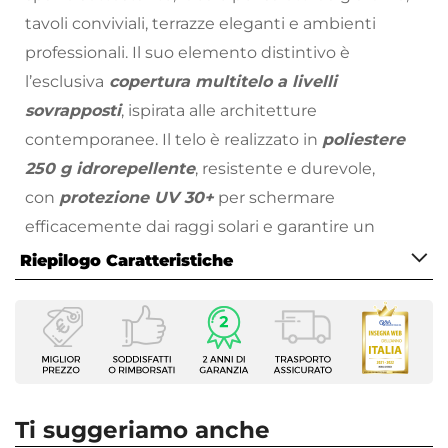
tavoli conviviali, terrazze eleganti e ambienti
professionali. Il suo elemento distintivo è
l’esclusiva
copertura multitelo a livelli
sovrapposti
, ispirata alle architetture
contemporanee. Il telo è realizzato in
poliestere
250 g idrorepellente
, resistente e durevole,
con
protezione UV 30+
per schermare
efficacemente dai raggi solari e garantire un
comfort superiore nelle giornate più calde. La
Riepilogo Caratteristiche
struttura in alluminio verniciato a
Caratteristiche
polvere
unisce leggerezza, solidità e resistenza
Tipologia
agli agenti atmosferici, mantenendo nel tempo
Palo laterale
un aspetto elegante e impeccabile. Ogni
Serie
dettaglio è studiato per offrire la massima
Voltar
Ti suggeriamo anche
versatilità: l’ombrellone è
girevole a 360°
, per
Dimensioni