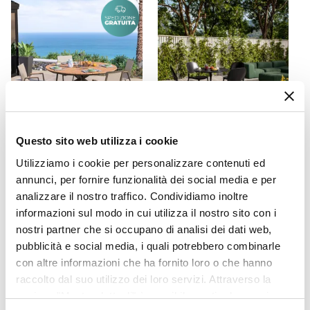
Alluminio
indispensabile per proteggere l’ombrellone da
Caratteristiche Struttura
intemperie, polvere e scolorimenti,
Inclinabile
mantenendolo sempre come nuovo.
Colore Struttura
Tortora
Numero Stecche
8 stecche
Dimensioni Stecche
Questo sito web utilizza i cookie
CODICE:
WDR-17T
CODICE:
TUL-89
1,4 x 2,4 cm
Utilizziamo i cookie per personalizzare contenuti ed
Set pranzo tavolo rotondo
Set pranzo tavolo rotondo
Verniciatura
180 cm top effetto legno
100 cm e 4 sedie impilabili
annunci, per fornire funzionalità dei social media e per
miele e 4 sedie in textilene e
in polipropilene nero -
Verniciatura a polvere
analizzare il nostro traffico. Condividiamo inoltre
alluminio tortora - Carioca
Tulipano
Colore Telo
informazioni sul modo in cui utilizza il nostro sito con i
Wood
nostri partner che si occupano di analisi dei dati web,
Tortora
pubblicità e social media, i quali potrebbero combinarle
€ 860,00
€ 215,00
Camino Antivento
con altre informazioni che ha fornito loro o che hanno
Si
raccolto dal suo utilizzo dei loro servizi. Attraverso la
Materiale Telo
sezione "Mostra dettagli" è possibile gestire le proprie
Poliestere