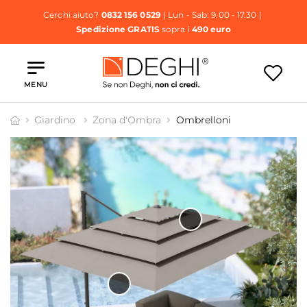
Cerchi aiuto?
0832 156 0529
| Lun - Sab: 9.00 - 17.30 |
Spedizione GRATIS
sopra i
490 euro
MENU
Giardino
Zona d'Ombra
Ombrelloni